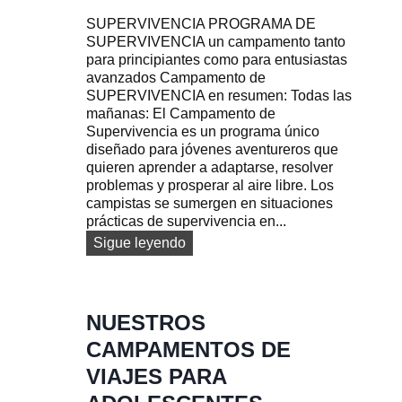
U
SUPERVIVENCIA PROGRAMA DE
Á
SUPERVIVENCIA un campamento tanto
T
para principiantes como para entusiastas
I
avanzados Campamento de
C
SUPERVIVENCIA en resumen: Todas las
O
mañanas: El Campamento de
S
Supervivencia es un programa único
C
diseñado para jóvenes aventureros que
A
quieren aprender a adaptarse, resolver
M
problemas y prosperar al aire libre. Los
P
campistas se sumergen en situaciones
A
prácticas de supervivencia en...
M
E
C
Sigue leyendo
N
A
T
M
O
P
J
A
NUESTROS
U
M
CAMPAMENTOS DE
V
E
E
N
VIAJES PARA
N
T
I