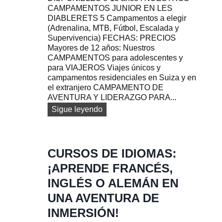
A
CAMPAMENTOS JUNIOR EN LES
m
E
DIABLERETS 5 Campamentos a elegir
p
N
(Adrenalina, MTB, Fútbol, Escalada y
a
S
Supervivencia) FECHAS: PRECIOS
m
U
Mayores de 12 años: Nuestros
e
I
CAMPAMENTOS para adolescentes y
n
Z
para VIAJEROS Viajes únicos y
t
A
campamentos residenciales en Suiza y en
o
el extranjero CAMPAMENTO DE
s
AVENTURA Y LIDERAZGO PARA...
d
e
N
Sigue leyendo
V
u
I
e
A
s
J
t
CURSOS DE IDIOMAS:
E
r
¡APRENDE FRANCÉS,
S
a
p
s
INGLÉS O ALEMÁN EN
a
f
UNA AVENTURA DE
r
e
a
c
INMERSIÓN!
a
h