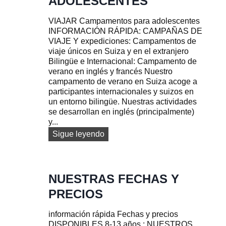
ADOLESCENTES
O
L
D
T
VIAJAR Campamentos para adolescentes
E
A
INFORMACIÓN RÁPIDA: CAMPAÑAS DE
V
R
VIAJE Y expediciones: Campamentos de
E
I
viaje únicos en Suiza y en el extranjero
R
F
Bilingüe e Internacional: Campamento de
A
A
verano en inglés y francés Nuestro
N
campamento de verano en Suiza acoge a
O
participantes internacionales y suizos en
D
un entorno bilingüe. Nuestras actividades
E
se desarrollan en inglés (principalmente)
S
y...
U
P
N
Sigue leyendo
E
u
R
e
V
s
I
t
NUESTRAS FECHAS Y
V
r
PRECIOS
E
o
N
s
C
información rápida Fechas y precios
c
I
DISPONIBLES 8-13 años : NUESTROS
a