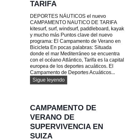
n
TARIFA
t
o
DEPORTES NÁUTICOS el nuevo
s
CAMPAMENTO NAUTICO DE TARIFA
f
kitesurf, surf, windsurf, paddleboard, kayak
a
y mucho más Puntos clave del nuevo
m
programa: El Campamento de Verano en
i
Bicicleta En pocas palabras: Situada
l
donde el mar Mediterráneo se encuentra
i
con el océano Atlántico, Tarifa es la capital
a
europea de los deportes acuáticos. El
r
Campamento de Deportes Acuáticos...
e
D
Sigue leyendo
s
E
P
O
R
CAMPAMENTO DE
T
VERANO DE
E
S
SUPERVIVENCIA EN
A
SUIZA
C