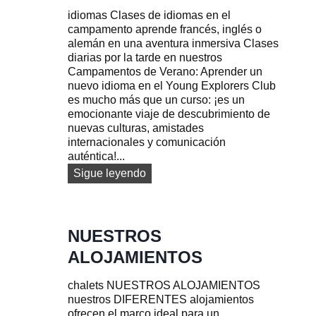
d
a
idiomas Clases de idiomas en el
o
s
campamento aprende francés, inglés o
l
y
alemán en una aventura inmersiva Clases
e
p
diarias por la tarde en nuestros
s
r
Campamentos de Verano: Aprender un
c
e
nuevo idioma en el Young Explorers Club
e
c
es mucho más que un curso: ¡es un
n
i
emocionante viaje de descubrimiento de
t
o
nuevas culturas, amistades
e
s
internacionales y comunicación
s
auténtica!...
C
Sigue leyendo
u
r
s
o
NUESTROS
s
ALOJAMIENTOS
d
e
chalets NUESTROS ALOJAMIENTOS
i
nuestros DIFERENTES alojamientos
d
ofrecen el marco ideal para un
i