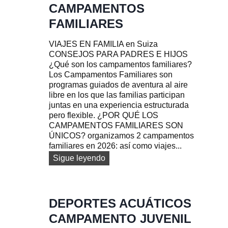
CAMPAMENTOS
FAMILIARES
VIAJES EN FAMILIA en Suiza
CONSEJOS PARA PADRES E HIJOS
¿Qué son los campamentos familiares?
Los Campamentos Familiares son
programas guiados de aventura al aire
libre en los que las familias participan
juntas en una experiencia estructurada
pero flexible. ¿POR QUÉ LOS
CAMPAMENTOS FAMILIARES SON
ÚNICOS? organizamos 2 campamentos
familiares en 2026: así como viajes...
c
Sigue leyendo
a
m
p
a
DEPORTES ACUÁTICOS
m
CAMPAMENTO JUVENIL
e