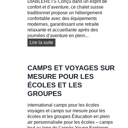
DIABLERETS Conçu dans un esprit de
u
confort et d’aventure, ce chalet suisse
e
traditionnel propose un hébergement
s
confortable avec des équipements
:
modernes, garantissant une retraite
A
relaxante et accueillante après des
p
journées d’aventure en plein...
p
N
Lire la suite
r
o
e
s
n
l
e
o
CAMPS ET VOYAGES SUR
z
g
l
MESURE POUR LES
e
e
m
ÉCOLES ET LES
f
e
r
GROUPES
n
a
t
n
international camps pour les écoles
s
ç
voyages et camps sur mesure pour les
a
écoles et les groupes Éducation en plein
i
air personnalisée pour les écoles – camps
s
tout au long de l’année Young Explorers