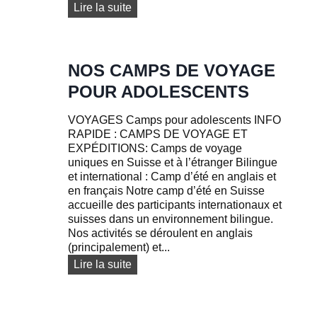
M
C
Lire la suite
P
A
D
M
’
P
A
D
NOS CAMPS DE VOYAGE
D
’
POUR ADOLESCENTS
O
É
S
T
T
VOYAGES Camps pour adolescents INFO
É
A
RAPIDE : CAMPS DE VOYAGE ET
D
R
EXPÉDITIONS: Camps de voyage
E
I
uniques en Suisse et à l’étranger Bilingue
S
F
et international : Camp d’été en anglais et
U
A
en français Notre camp d’été en Suisse
R
accueille des participants internationaux et
V
suisses dans un environnement bilingue.
I
Nos activités se déroulent en anglais
E
(principalement) et...
E
N
N
Lire la suite
S
o
U
s
I
c