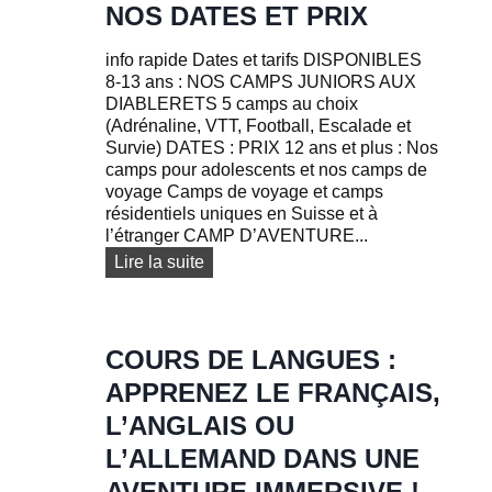
S
a
NOS DATES ET PRIX
S
m
E
p
info rapide Dates et tarifs DISPONIBLES
s
8-13 ans : NOS CAMPS JUNIORS AUX
d
DIABLERETS 5 camps au choix
e
(Adrénaline, VTT, Football, Escalade et
v
Survie) DATES : PRIX 12 ans et plus : Nos
o
camps pour adolescents et nos camps de
y
voyage Camps de voyage et camps
a
résidentiels uniques en Suisse et à
g
l’étranger CAMP D’AVENTURE...
e
N
Lire la suite
p
o
o
s
u
d
r
a
COURS DE LANGUES :
a
t
d
APPRENEZ LE FRANÇAIS,
e
o
s
L’ANGLAIS OU
l
e
e
L’ALLEMAND DANS UNE
t
s
p
AVENTURE IMMERSIVE !
c