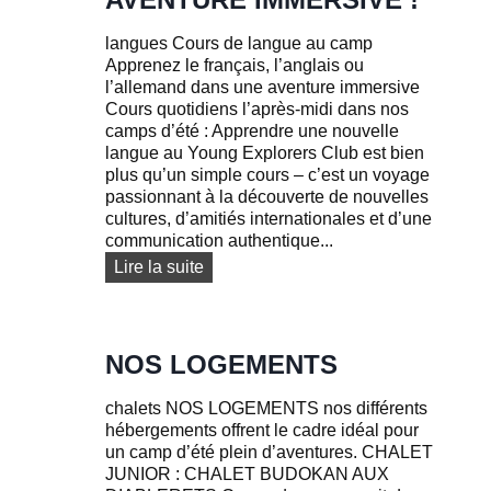
r
e
i
n
langues Cours de langue au camp
x
t
Apprenez le français, l’anglais ou
s
l’allemand dans une aventure immersive
Cours quotidiens l’après-midi dans nos
camps d’été : Apprendre une nouvelle
langue au Young Explorers Club est bien
plus qu’un simple cours – c’est un voyage
passionnant à la découverte de nouvelles
cultures, d’amitiés internationales et d’une
communication authentique...
C
Lire la suite
o
u
r
s
NOS LOGEMENTS
d
e
chalets NOS LOGEMENTS nos différents
l
hébergements offrent le cadre idéal pour
a
un camp d’été plein d’aventures. CHALET
n
JUNIOR : CHALET BUDOKAN AUX
g