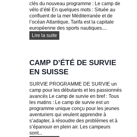
clés du nouveau programme : Le camp de
u
vélo d’été En quelques mots : Située au
x
confluent de la mer Méditerranée et de
l’océan Atlantique, Tarifa est la capitale
européenne des sports nautiques....
S
Lire la suite
P
O
R
T
CAMP D’ÉTÉ DE SURVIE
S
EN SUISSE
N
A
SURVIE PROGRAMME DE SURVIE un
U
camp pour les débutants et les passionnés
T
avancés Le camp de survie en bref : Tous
I
les matins : Le camp de survie est un
Q
programme unique conçu pour les jeunes
U
aventuriers qui veulent apprendre à
E
s’adapter, à résoudre des problèmes et à
S
s’épanouir en plein air. Les campeurs
C
sont...
A