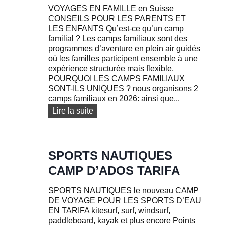
VOYAGES EN FAMILLE en Suisse
CONSEILS POUR LES PARENTS ET
LES ENFANTS Qu’est-ce qu’un camp
familial ? Les camps familiaux sont des
programmes d’aventure en plein air guidés
où les familles participent ensemble à une
expérience structurée mais flexible.
POURQUOI LES CAMPS FAMILIAUX
SONT-ILS UNIQUES ? nous organisons 2
camps familiaux en 2026: ainsi que...
C
Lire la suite
a
m
p
s
SPORTS NAUTIQUES
f
CAMP D’ADOS TARIFA
a
m
SPORTS NAUTIQUES le nouveau CAMP
i
DE VOYAGE POUR LES SPORTS D’EAU
l
EN TARIFA kitesurf, surf, windsurf,
i
paddleboard, kayak et plus encore Points
a