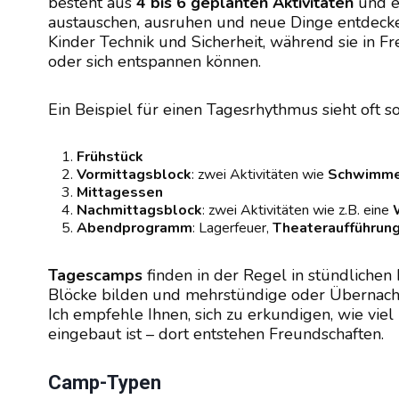
besteht aus
4 bis 6 geplanten Aktivitäten
und e
austauschen, ausruhen und neue Dinge entdecken
Kinder Technik und Sicherheit, während sie in Fr
oder sich entspannen können.
Ein Beispiel für einen Tagesrhythmus sieht oft so
Frühstück
Vormittagsblock
: zwei Aktivitäten wie
Schwimm
Mittagessen
Nachmittagsblock
: zwei Aktivitäten wie z.B. eine
Abendprogramm
: Lagerfeuer,
Theateraufführun
Tagescamps
finden in der Regel in stündlichen
Blöcke bilden und mehrstündige oder Übernacht
Ich empfehle Ihnen, sich zu erkundigen, wie viel
eingebaut ist – dort entstehen Freundschaften.
Camp-Typen