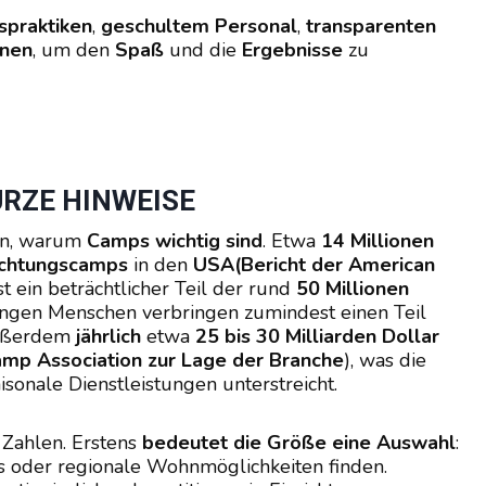
spraktiken
,
geschultem Personal
,
transparenten
änen
, um den
Spaß
und die
Ergebnisse
zu
URZE HINWEISE
ren, warum
Camps wichtig sind
. Etwa
14 Millionen
achtungscamps
in den
USA
(Bericht der American
ist ein beträchtlicher Teil der rund
50 Millionen
ngen Menschen verbringen zumindest einen Teil
außerdem
jährlich
etwa
25 bis 30 Milliarden Dollar
amp Association zur Lage der Branche
), was die
sonale Dienstleistungen unterstreicht.
r Zahlen. Erstens
bedeutet die Größe eine Auswahl
:
s oder regionale Wohnmöglichkeiten finden.