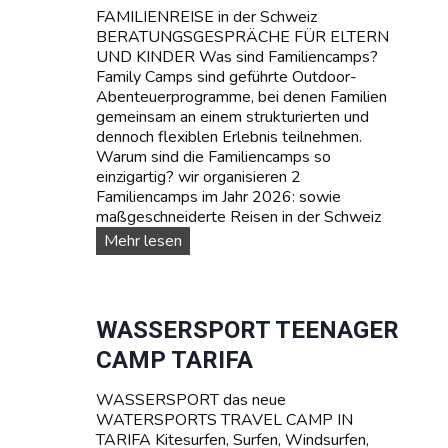
FAMILIENREISE in der Schweiz
BERATUNGSGESPRÄCHE FÜR ELTERN
UND KINDER Was sind Familiencamps?
Family Camps sind geführte Outdoor-
Abenteuerprogramme, bei denen Familien
gemeinsam an einem strukturierten und
dennoch flexiblen Erlebnis teilnehmen.
Warum sind die Familiencamps so
einzigartig? wir organisieren 2
Familiencamps im Jahr 2026: sowie
maßgeschneiderte Reisen in der Schweiz
F
Mehr lesen
A
M
I
L
WASSERSPORT TEENAGER
I
CAMP TARIFA
E
N
WASSERSPORT das neue
-
WATERSPORTS TRAVEL CAMP IN
C
TARIFA Kitesurfen, Surfen, Windsurfen,
a