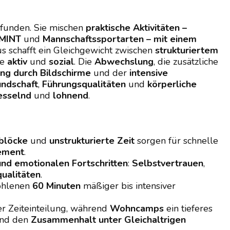
funden. Sie mischen
praktische Aktivitäten –
MINT
und
Mannschaftssportarten – mit einem
s schafft ein Gleichgewicht zwischen
strukturiertem
ge
aktiv
und
sozial
. Die
Abwechslung
, die zusätzliche
ng durch Bildschirme
und der
intensive
undschaft
,
Führungsqualitäten
und
körperliche
esselnd
und
lohnend
.
sblöcke
und
unstrukturierte Zeit
sorgen für schnelle
ement
.
nd emotionalen Fortschritten
:
Selbstvertrauen
,
ualitäten
.
fohlenen
60 Minuten
mäßiger bis intensiver
er Zeiteinteilung, während
Wohncamps
ein tieferes
nd den
Zusammenhalt unter Gleichaltrigen