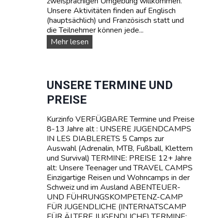
zweisprachigen Umgebung willkommen.
A
Unsere Aktivitäten finden auf Englisch
M
(hauptsächlich) und Französisch statt und
P
die Teilnehmer können jede...
I
N
U
Mehr lesen
D
n
E
s
R
e
S
r
UNSERE TERMINE UND
C
e
PREISE
H
T
W
R
E
Kurzinfo VERFÜGBARE Termine und Preise
A
I
8-13 Jahre alt : UNSERE JUGENDCAMPS
V
Z
IN LES DIABLERETS 5 Camps zur
E
Auswahl (Adrenalin, MTB, Fußball, Klettern
L
und Survival) TERMINE: PREISE 12+ Jahre
C
alt: Unsere Teenager und TRAVEL CAMPS
a
Einzigartige Reisen und Wohncamps in der
m
Schweiz und im Ausland ABENTEUER-
p
UND FÜHRUNGSKOMPETENZ-CAMP
s
FÜR JUGENDLICHE (INTERNATSCAMP
f
FÜR ÄLTERE JUGENDLICHE) TERMINE:
ü