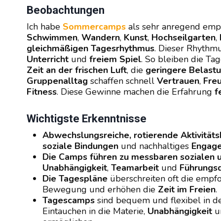
Beobachtungen
Ich habe
Sommercamps
als sehr anregend emp
Schwimmen
,
Wandern
,
Kunst
,
Hochseilgarten
,
gleichmäßigen Tagesrhythmus
. Dieser Rhythmu
Unterricht
und
freiem Spiel
. So bleiben die Ta
Zeit an der frischen Luft
, die
geringere Belastu
Gruppenalltag
schaffen schnell
Vertrauen
,
Fre
Fitness
. Diese Gewinne machen die Erfahrung
f
Wichtigste Erkenntnisse
Abwechslungsreiche, rotierende Aktivität
soziale Bindungen
und nachhaltiges
Engag
Die Camps führen zu messbaren sozialen u
Unabhängigkeit
,
Teamarbeit
und
Führungsq
Die Tagespläne
überschreiten oft die emp
Bewegung und erhöhen die
Zeit im Freien
.
Tagescamps
sind bequem und flexibel in d
Eintauchen in die Materie,
Unabhängigkeit
u