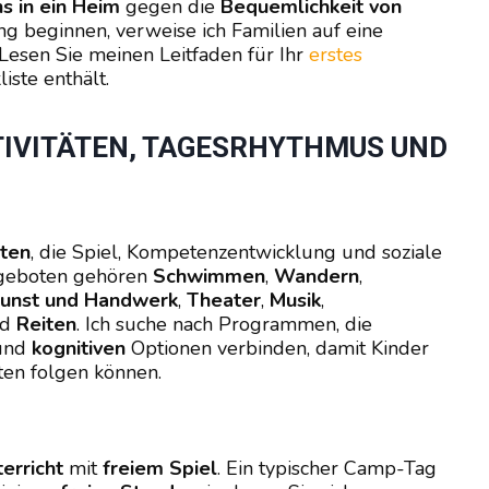
s in ein Heim
gegen die
Bequemlichkeit von
g beginnen, verweise ich Familien auf eine
Lesen Sie meinen Leitfaden für Ihr
erstes
liste enthält.
IVITÄTEN, TAGESRHYTHMUS UND C
äten
, die Spiel, Kompetenzentwicklung und soziale
ngeboten gehören
Schwimmen
,
Wandern
,
unst und Handwerk
,
Theater
,
Musik
,
nd
Reiten
. Ich suche nach Programmen, die
und
kognitiven
Optionen verbinden, damit Kinder
ten folgen können.
erricht
mit
freiem Spiel
. Ein typischer Camp-Tag