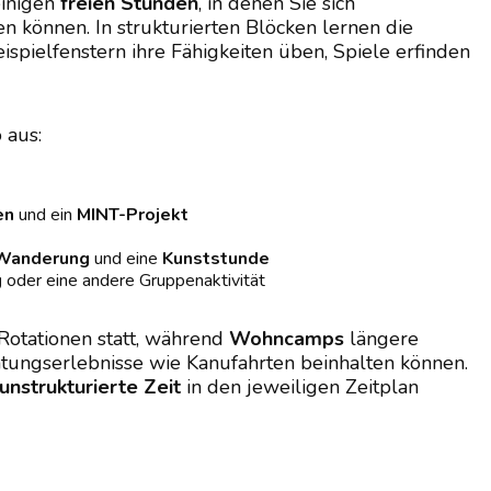
inigen
freien Stunden
, in denen Sie sich
 können. In strukturierten Blöcken lernen die
eispielfenstern ihre Fähigkeiten üben, Spiele erfinden
 aus:
en
und ein
MINT-Projekt
Wanderung
und eine
Kunststunde
g
oder eine andere Gruppenaktivität
 Rotationen statt, während
Wohncamps
längere
ungserlebnisse wie Kanufahrten beinhalten können.
unstrukturierte Zeit
in den jeweiligen Zeitplan