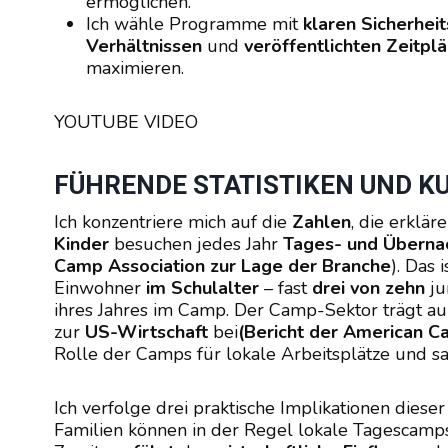
ermöglichen.
Ich wähle Programme mit
klaren Sicherheit
Verhältnissen
und
veröffentlichten Zeitpl
maximieren.
YOUTUBE VIDEO
FÜHRENDE STATISTIKEN UND K
Ich konzentriere mich auf die
Zahlen
, die erklä
Kinder
besuchen jedes Jahr
Tages- und Übern
Camp Association zur Lage der Branche
). Das 
Einwohner
im Schulalter
– fast
drei von zehn
ju
ihres Jahres im Camp. Der Camp-Sektor trägt 
zur
US-Wirtschaft
bei
(Bericht der American C
Rolle der Camps für lokale Arbeitsplätze und sai
Ich verfolge drei praktische Implikationen diese
Familien können in der Regel lokale Tagescamp