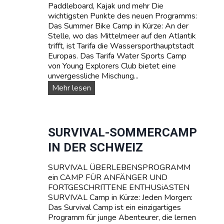
Paddleboard, Kajak und mehr Die
m
wichtigsten Punkte des neuen Programms:
p
Das Summer Bike Camp in Kürze: An der
s
Stelle, wo das Mittelmeer auf den Atlantik
trifft, ist Tarifa die Wassersporthauptstadt
Europas. Das Tarifa Water Sports Camp
von Young Explorers Club bietet eine
unvergessliche Mischung...
W
Mehr lesen
A
S
S
E
SURVIVAL-SOMMERCAMP
R
IN DER SCHWEIZ
S
P
SURVIVAL ÜBERLEBENSPROGRAMM
O
ein CAMP FÜR ANFÄNGER UND
R
FORTGESCHRITTENE ENTHUSiASTEN
T
SURVIVAL Camp in Kürze: Jeden Morgen:
T
Das Survival Camp ist ein einzigartiges
E
Programm für junge Abenteurer, die lernen
E