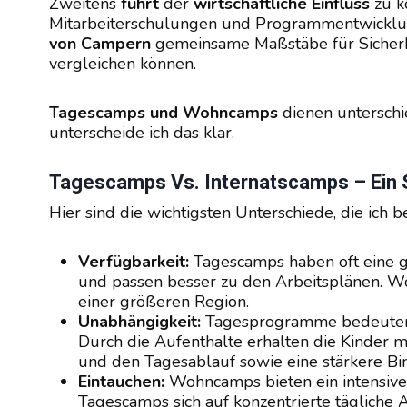
Zweitens
führt
der
wirtschaftliche Einfluss
zu ko
Mitarbeiterschulungen und Programmentwicklung
von Campern
gemeinsame Maßstäbe für Sicherhei
vergleichen können.
Tagescamps und Wohncamps
dienen unterschi
unterscheide ich das klar.
Tagescamps Vs. Internatscamps – Ein S
Hier sind die wichtigsten Unterschiede, die ich
Verfügbarkeit:
Tagescamps haben oft eine g
und passen besser zu den Arbeitsplänen.
einer größeren Region.
Unabhängigkeit:
Tagesprogramme bedeuten i
Durch die Aufenthalte erhalten die Kinder 
und den Tagesablauf sowie eine stärkere Bin
Eintauchen:
Wohncamps bieten ein intensiv
Tagescamps sich auf konzentrierte tägliche 