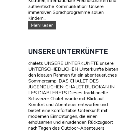
Kulturen, internationale Freundschaften und
e
authentische Kommunikation! Unsere
immersiven Sprachprogramme sollen
Kindern...
S
Mehr lesen
p
r
a
c
UNSERE UNTERKÜNFTE
h
k
chalets UNSERE UNTERKÜNFTE unsere
u
UNTERSCHIEDLICHEN Unterkünfte bieten
r
den idealen Rahmen für ein abenteuerliches
s
Sommercamp. DAS CHALET DES
e
JUGENDLICHEN: CHALET BUDOKAN IN
:
LES DIABLERETS Dieses traditionelle
L
Schweizer Chalet wurde mit Blick auf
e
Komfort und Abenteuer entworfen und
r
bietet eine komfortable Unterkunft mit
n
modernen Einrichtungen, die einen
e
erholsamen und einladenden Rückzugsort
n
nach Tagen des Outdoor-Abenteuers
S