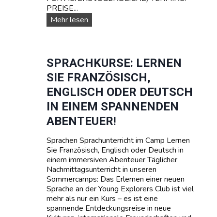
PREISE...
r
T
U
Mehr lesen
e
n
e
s
n
e
a
r
SPRACHKURSE: LERNEN
g
e
SIE FRANZÖSISCH,
e
T
r
e
ENGLISCH ODER DEUTSCH
r
IN EINEM SPANNENDEN
m
i
ABENTEUER!
n
e
Sprachen Sprachunterricht im Camp Lernen
u
Sie Französisch, Englisch oder Deutsch in
n
einem immersiven Abenteuer Täglicher
d
Nachmittagsunterricht in unseren
P
Sommercamps: Das Erlernen einer neuen
r
Sprache an der Young Explorers Club ist viel
e
mehr als nur ein Kurs – es ist eine
i
spannende Entdeckungsreise in neue
s