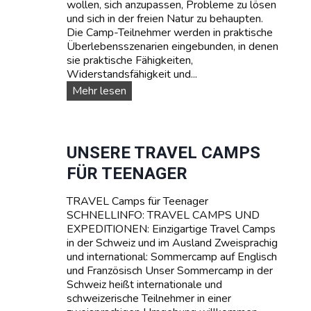
wollen, sich anzupassen, Probleme zu lösen
N
und sich in der freien Natur zu behaupten.
A
Die Camp-Teilnehmer werden in praktische
G
Überlebensszenarien eingebunden, in denen
E
sie praktische Fähigkeiten,
R
Widerstandsfähigkeit und...
C
A
S
Mehr lesen
M
U
P
R
T
V
A
I
UNSERE TRAVEL CAMPS
R
V
FÜR TEENAGER
I
A
F
L
A
TRAVEL Camps für Teenager
-
SCHNELLINFO: TRAVEL CAMPS UND
S
EXPEDITIONEN: Einzigartige Travel Camps
O
in der Schweiz und im Ausland Zweisprachig
M
und international: Sommercamp auf Englisch
M
und Französisch Unser Sommercamp in der
E
Schweiz heißt internationale und
R
schweizerische Teilnehmer in einer
C