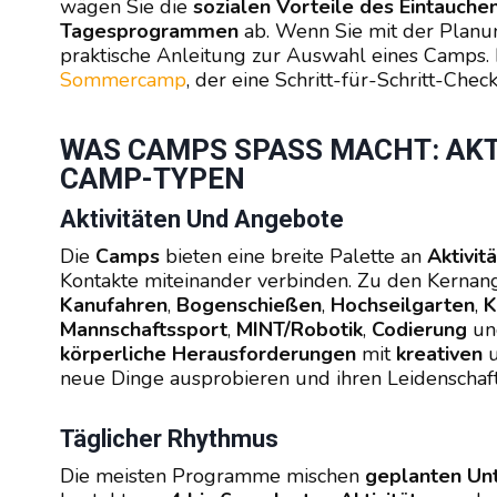
wägen Sie die
sozialen Vorteile des Eintauchen
Tagesprogrammen
ab. Wenn Sie mit der Planun
praktische Anleitung zur Auswahl eines Camps. 
Sommercamp
, der eine Schritt-für-Schritt-Check
WAS CAMPS SPASS MACHT: AKT
AMP-TYPEN
Aktivitäten Und Angebote
Die
Camps
bieten eine breite Palette an
Aktivit
Kontakte miteinander verbinden. Zu den Kerna
Kanufahren
,
Bogenschießen
,
Hochseilgarten
,
K
Mannschaftssport
,
MINT/Robotik
,
Codierung
u
körperliche Herausforderungen
mit
kreativen
neue Dinge ausprobieren und ihren Leidenschaf
Täglicher Rhythmus
Die meisten Programme mischen
geplanten Unt