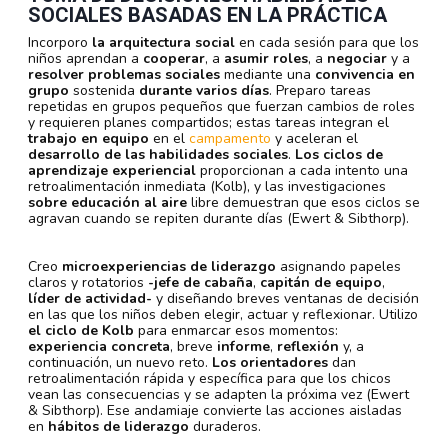
SOCIALES BASADAS EN LA PRÁCTICA
Incorporo
la arquitectura social
en cada sesión para que los
niños aprendan a
cooperar
, a
asumir roles
, a
negociar
y a
resolver problemas sociales
mediante una
convivencia en
grupo
sostenida
durante varios días
. Preparo tareas
repetidas en grupos pequeños que fuerzan cambios de roles
y requieren planes compartidos; estas tareas integran el
trabajo en equipo
en el
campamento
y aceleran el
desarrollo de las habilidades sociales
.
Los ciclos de
aprendizaje experiencial
proporcionan a cada intento una
retroalimentación inmediata (Kolb), y las investigaciones
sobre educación al aire
libre demuestran que esos ciclos se
agravan cuando se repiten durante días (Ewert & Sibthorp).
Creo
microexperiencias de liderazgo
asignando papeles
claros y rotatorios
-jefe de cabaña
,
capitán de equipo
,
líder de actividad-
y diseñando breves ventanas de decisión
en las que los niños deben elegir, actuar y reflexionar. Utilizo
el ciclo de Kolb
para enmarcar esos momentos:
experiencia concreta
, breve
informe
,
reflexión
y, a
continuación, un nuevo reto.
Los orientadores
dan
retroalimentación rápida y específica para que los chicos
vean las consecuencias y se adapten la próxima vez (Ewert
& Sibthorp). Ese andamiaje convierte las acciones aisladas
en
hábitos de liderazgo
duraderos.