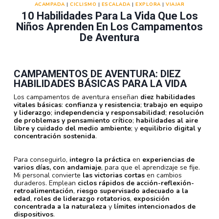
ACAMPADA
|
CICLISMO
|
ESCALADA
|
EXPLORA
|
VIAJAR
10 Habilidades Para La Vida Que Los
Niños Aprenden En Los Campamentos
De Aventura
CAMPAMENTOS DE AVENTURA: DIEZ
HABILIDADES BÁSICAS PARA LA VIDA
Los campamentos de aventura enseñan
diez habilidades
vitales básicas
:
confianza y resistencia
;
trabajo en equipo
y liderazgo
;
independencia y responsabilidad
;
resolución
de problemas y pensamiento crítico
;
habilidades al aire
libre y cuidado del medio ambiente
; y
equilibrio digital y
concentración sostenida
.
Para conseguirlo,
integro la práctica
en
experiencias de
varios días, con andamiaje
, para que el aprendizaje se fije.
Mi personal convierte
las victorias cortas
en cambios
duraderos. Emplean
ciclos rápidos de acción-reflexión-
retroalimentación
,
riesgo supervisado adecuado a la
edad
,
roles de liderazgo rotatorios
,
exposición
concentrada a la naturaleza
y
límites intencionados de
dispositivos
.