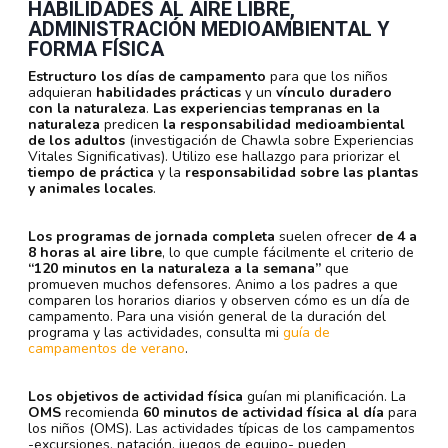
HABILIDADES AL AIRE LIBRE,
ADMINISTRACIÓN MEDIOAMBIENTAL Y
FORMA FÍSICA
Estructuro los días de campamento
para que los niños
adquieran
habilidades prácticas
y un
vínculo duradero
con la naturaleza
.
Las experiencias tempranas en la
naturaleza
predicen
la responsabilidad medioambiental
de los adultos
(investigación de Chawla sobre Experiencias
Vitales Significativas). Utilizo ese hallazgo para priorizar el
tiempo de práctica
y la
responsabilidad sobre las plantas
y animales locales
.
Los programas de jornada completa
suelen ofrecer
de 4 a
8 horas al aire libre
, lo que cumple fácilmente el criterio de
“120 minutos en la naturaleza a la semana”
que
promueven muchos defensores. Animo a los padres a que
comparen los horarios diarios y observen cómo es un día de
campamento. Para una visión general de la duración del
programa y las actividades, consulta mi
guía de
campamentos de verano
.
Los objetivos de actividad física
guían mi planificación. La
OMS
recomienda
60 minutos de actividad física al día
para
los niños (OMS). Las actividades típicas de los campamentos
-excursiones, natación, juegos de equipo- pueden