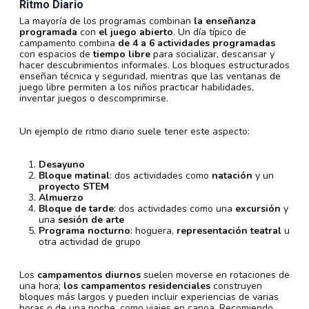
Ritmo Diario
La mayoría de los programas combinan
la enseñanza
programada
con
el juego abierto
. Un día típico de
campamento combina
de 4 a 6 actividades programadas
con espacios de
tiempo libre
para socializar, descansar y
hacer descubrimientos informales. Los bloques estructurados
enseñan técnica y seguridad, mientras que las ventanas de
juego libre permiten a los niños practicar habilidades,
inventar juegos o descomprimirse.
Un ejemplo de ritmo diario suele tener este aspecto:
Desayuno
Bloque matinal
: dos actividades como
natación
y un
proyecto STEM
Almuerzo
Bloque de tarde
: dos actividades como una
excursión
y
una
sesión de arte
Programa nocturno
: hoguera,
representación teatral
u
otra actividad de grupo
Los
campamentos diurnos
suelen moverse en rotaciones de
una hora;
los campamentos residenciales
construyen
bloques más largos y pueden incluir experiencias de varias
horas o de una noche, como viajes en canoa. Recomiendo