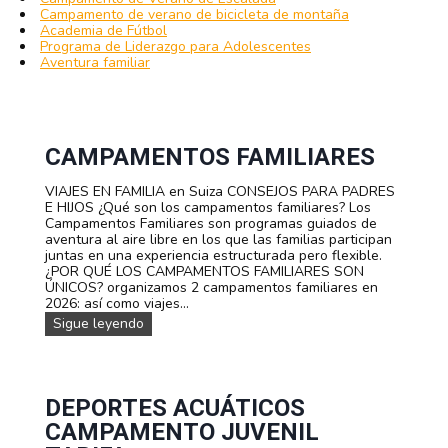
Campamento de verano de bicicleta de montaña
Academia de Fútbol
Programa de Liderazgo para Adolescentes
Aventura familiar
CAMPAMENTOS FAMILIARES
VIAJES EN FAMILIA en Suiza CONSEJOS PARA PADRES
E HIJOS ¿Qué son los campamentos familiares? Los
Campamentos Familiares son programas guiados de
aventura al aire libre en los que las familias participan
juntas en una experiencia estructurada pero flexible.
¿POR QUÉ LOS CAMPAMENTOS FAMILIARES SON
ÚNICOS? organizamos 2 campamentos familiares en
2026: así como viajes...
c
Sigue leyendo
a
m
p
a
m
DEPORTES ACUÁTICOS
e
CAMPAMENTO JUVENIL
n