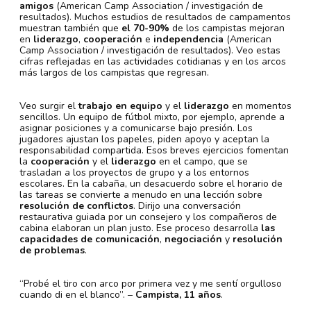
amigos
(American Camp Association / investigación de
resultados). Muchos estudios de resultados de campamentos
muestran también que
el 70-90%
de los campistas mejoran
en
liderazgo
,
cooperación
e
independencia
(American
Camp Association / investigación de resultados). Veo estas
cifras reflejadas en las actividades cotidianas y en los arcos
más largos de los campistas que regresan.
Veo surgir el
trabajo en equipo
y el
liderazgo
en momentos
sencillos. Un equipo de fútbol mixto, por ejemplo, aprende a
asignar posiciones y a comunicarse bajo presión. Los
jugadores ajustan los papeles, piden apoyo y aceptan la
responsabilidad compartida. Esos breves ejercicios fomentan
la
cooperación
y el
liderazgo
en el campo, que se
trasladan a los proyectos de grupo y a los entornos
escolares. En la cabaña, un desacuerdo sobre el horario de
las tareas se convierte a menudo en una lección sobre
resolución de conflictos
. Dirijo una conversación
restaurativa guiada por un consejero y los compañeros de
cabina elaboran un plan justo. Ese proceso desarrolla
las
capacidades de
comunicación
,
negociación
y
resolución
de problemas
.
“Probé el tiro con arco por primera vez y me sentí orgulloso
cuando di en el blanco”. –
Campista, 11 años
.