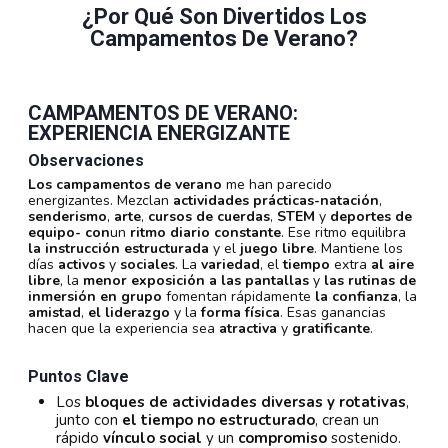
¿Por Qué Son Divertidos Los
Campamentos De Verano?
CAMPAMENTOS DE VERANO:
EXPERIENCIA ENERGIZANTE
Observaciones
Los campamentos de verano
me han parecido
energizantes. Mezclan
actividades prácticas
-natación
,
senderismo
,
arte
,
cursos de cuerdas
,
STEM
y
deportes de
equipo- con
un
ritmo diario constante
. Ese ritmo equilibra
la instrucción estructurada
y el
juego libre
. Mantiene los
días
activos
y
sociales
. La
variedad
, el
tiempo
extra
al aire
libre
, la
menor exposición a las pantallas
y
las rutinas de
inmersión en grupo
fomentan rápidamente
la confianza
, la
amistad
,
el liderazgo
y la
forma física
. Esas ganancias
hacen que la experiencia sea
atractiva
y
gratificante
.
Puntos Clave
Los
bloques de actividades diversas y rotativas
,
junto con
el tiempo no estructurado
, crean un
rápido
vínculo social
y un
compromiso
sostenido.