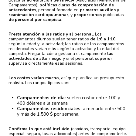
Busca
la acreditación de la ACA
(Asociación Americana de
Campamentos),
políticas
claras
de comprobación de
antecedentes
, personal formado en
primeros auxilios y
reanimación cardiopulmonar
, y
proporciones
publicadas
de personal por campista
.
Presta atención a las ratios y al personal.
Los
campamentos diurnos suelen tener ratios
de 1:6 a 1:10
,
según la edad y la actividad; las ratios de los campamentos
residenciales varían más según la actividad y la edad del
campista. Pregunta cómo gestiona el campamento
las
actividades de alto riesgo
y si el
personal superior
supervisa directamente esas sesiones.
Los costes varían mucho
, así que planifica un presupuesto
realista. Los rangos típicos son:
Campamentos de día:
suelen costar entre 100 y
400 dólares a la semana.
Campamentos residenciales:
a menudo entre 500
y más de 1.500 $ por semana.
Confirma lo que está incluido
(comidas, transporte, equipo
especial, seguro, tasas adicionales) antes de comprometerte.