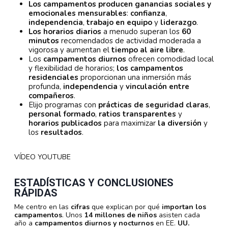
Los campamentos producen ganancias sociales y
emocionales mensurables
:
confianza
,
independencia
,
trabajo en equipo
y
liderazgo
.
Los horarios diarios
a menudo superan los
60
minutos
recomendados de actividad moderada a
vigorosa y aumentan el
tiempo al aire libre
.
Los
campamentos diurnos
ofrecen comodidad local
y flexibilidad de horarios;
los campamentos
residenciales
proporcionan una inmersión más
profunda,
independencia
y
vinculación entre
compañeros
.
Elijo programas con
prácticas de seguridad claras
,
personal formado
,
ratios transparentes
y
horarios publicados
para maximizar
la diversión
y
los
resultados
.
VÍDEO YOUTUBE
ESTADÍSTICAS Y CONCLUSIONES
RÁPIDAS
Me centro en las
cifras
que explican por qué
importan los
campamentos
. Unos
14 millones de niños
asisten cada
año a
campamentos diurnos y nocturnos
en EE.
UU
.