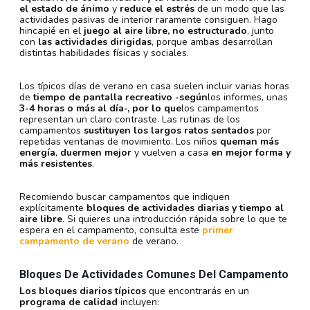
el estado de ánimo
y
reduce el estrés
de un modo que las
actividades pasivas de interior raramente consiguen. Hago
hincapié en el
juego al aire libre, no estructurado
, junto
con
las actividades dirigidas
, porque ambas desarrollan
distintas habilidades físicas y sociales.
Los típicos días de verano en casa suelen incluir varias horas
de
tiempo de pantalla recreativo -según
los informes, unas
3-4 horas o más al día-, por lo que
los campamentos
representan un claro contraste. Las rutinas de los
campamentos
sustituyen los largos ratos sentados
por
repetidas ventanas de movimiento. Los niños
queman más
energía
,
duermen mejor
y vuelven a casa
en mejor forma y
más resistentes
.
Recomiendo buscar campamentos que indiquen
explícitamente
bloques de actividades diarias y tiempo al
aire libre
. Si quieres una introducción rápida sobre lo que te
espera en el campamento, consulta este
primer
campamento de verano
de verano.
Bloques De Actividades Comunes Del Campamento
Los bloques diarios típicos
que encontrarás en un
programa de calidad
incluyen: