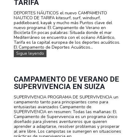
t
TARIFA
o
s
DEPORTES NÁUTICOS el nuevo CAMPAMENTO
f
NAUTICO DE TARIFA kitesurf, surf, windsurf,
a
paddleboard, kayak y mucho más Puntos clave del
m
nuevo programa: El Campamento de Verano en
i
Bicicleta En pocas palabras: Situada donde el mar
l
Mediterráneo se encuentra con el océano Atlántico,
i
Tarifa es la capital europea de los deportes acuáticos.
a
El Campamento de Deportes Acuáticos...
r
D
Sigue leyendo
e
E
s
P
O
R
T
CAMPAMENTO DE VERANO DE
E
SUPERVIVENCIA EN SUIZA
S
A
SUPERVIVENCIA PROGRAMA DE SUPERVIVENCIA un
C
campamento tanto para principiantes como para
U
entusiastas avanzados Campamento de
Á
SUPERVIVENCIA en resumen: Todas las mañanas: El
T
Campamento de Supervivencia es un programa único
I
diseñado para jóvenes aventureros que quieren
C
aprender a adaptarse, resolver problemas y prosperar
O
al aire libre. Los campistas se sumergen en situaciones
S
prácticas de supervivencia en...
C