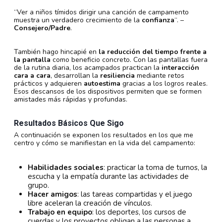
“Ver a niños tímidos dirigir una canción de campamento
muestra un verdadero crecimiento de la
confianza
“. –
Consejero/Padre
.
También hago hincapié en
la reducción del tiempo frente a
la pantalla
como beneficio concreto. Con las pantallas fuera
de la rutina diaria, los acampados practican la
interacción
cara a cara
, desarrollan la
resiliencia
mediante retos
prácticos y adquieren
autoestima
gracias a los logros reales.
Esos descansos de los dispositivos permiten que se formen
amistades más rápidas y profundas.
Resultados Básicos Que Sigo
A continuación se exponen los resultados en los que me
centro y cómo se manifiestan en la vida del campamento:
Habilidades sociales
: practicar la toma de turnos, la
escucha y la empatía durante las actividades de
grupo.
Hacer amigos
: las tareas compartidas y el juego
libre aceleran la creación de vínculos.
Trabajo en equipo
: los deportes, los cursos de
cuerdas y los proyectos obligan a las personas a