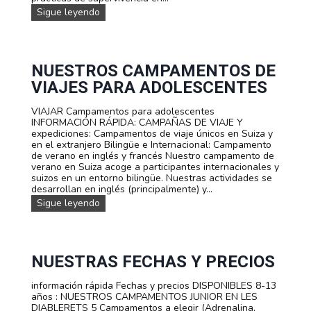
A
C
Sigue leyendo
M
A
P
M
A
P
M
A
E
M
NUESTROS CAMPAMENTOS DE
N
E
VIAJES PARA ADOLESCENTES
T
N
O
T
J
VIAJAR Campamentos para adolescentes
O
U
INFORMACIÓN RÁPIDA: CAMPAÑAS DE VIAJE Y
D
V
expediciones: Campamentos de viaje únicos en Suiza y
E
E
en el extranjero Bilingüe e Internacional: Campamento
V
N
de verano en inglés y francés Nuestro campamento de
E
I
verano en Suiza acoge a participantes internacionales y
R
L
suizos en un entorno bilingüe. Nuestras actividades se
A
T
desarrollan en inglés (principalmente) y...
N
A
O
N
Sigue leyendo
R
D
u
I
E
e
F
S
s
A
U
t
P
r
NUESTRAS FECHAS Y PRECIOS
E
o
R
s
información rápida Fechas y precios DISPONIBLES 8-13
V
c
años : NUESTROS CAMPAMENTOS JUNIOR EN LES
I
a
DIABLERETS 5 Campamentos a elegir (Adrenalina,