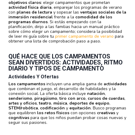
objetivos claros
: elegir campamentos que prometan
actividad física diaria
, emparejar los programas de verano
con
planes de lectura
y sopesar las
ventajas sociales de la
inmersión residencial
frente a la
comodidad de los
programas diurnos
. Si estás empezando con la
planificación, dirijo a las familias hacia un manual práctico
sobre cómo elegir un campamento; considera la posibilidad
de leer mi guía sobre tu
primer campamento de verano
para
obtener una lista de comprobación paso a paso.
QUÉ HACE QUE LOS CAMPAMENTOS
SEAN DIVERTIDOS: ACTIVIDADES, RITMO
DIARIO Y TIPOS DE CAMPAMENTO
Actividades Y Ofertas
Los campamentos
incluyen una amplia gama de
actividades
que combinan el juego, el desarrollo de habilidades y la
conexión social. La oferta básica incluye
natación
,
senderismo
,
piragüismo
,
tiro con arco
,
cursos de cuerdas
,
artes y oficios
,
teatro
,
música
,
deportes de equipo
,
STEM/robótica
,
codificación
y
equitación
. Busco programas
que equilibren
los retos físicos
con opciones
creativas
y
cognitivas
para que los niños puedan probar cosas nuevas y
seguir sus pasiones.