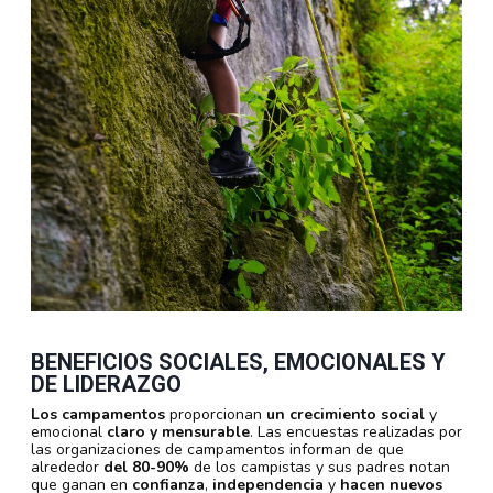
BENEFICIOS SOCIALES, EMOCIONALES Y
DE LIDERAZGO
Los campamentos
proporcionan
un crecimiento
social
y
emocional
claro y mensurable
. Las encuestas realizadas por
las organizaciones de campamentos informan de que
alrededor
del 80-90%
de los campistas y sus padres notan
que ganan en
confianza
,
independencia
y
hacen nuevos