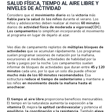
SALUD FÍSICA, TIEMPO AL AIRE LIBRE Y
NIVELES DE ACTIVIDAD
Considero que el
movimiento diario
es la
victoria
más
fiable para la salud
de
los niños
durante el verano. Los
niños y adolescentes deben realizar al menos
60 minutos
diarios de
actividad física de moderada a vigorosa
(CDC
).
Los campamentos
lo simplifican incorporando el movimiento
al programa en lugar de dejarlo al azar.
Veo días de campamento repletos de
múltiples bloques de
actividades
que se acumulan rápidamente. Los programas
suelen programar sesiones de natación por la mañana,
excursiones al mediodía, actividades de habilidad por la
tarde y juegos por la noche. Los campamentos suelen
informar de bloques de actividades que duran entre
45 y 120
minutos
cada uno, por lo que un solo día puede ofrecer
mucho más de los 60 minutos recomendados
. Esa
estructura
reduce el tiempo de sedentarismo
y mantiene a
los niños
en movimiento desde la mañana hasta el
anochecer
.
El tiempo al aire libre
proporciona beneficios mensurables.
El tiempo en la naturaleza aumenta la exposición a
la
vitamina D
, mejora
la aptitud cardiovascular
y potencia el
equilibrio, la coordinación y la resistencia
. También
eleva