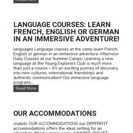
r
u
t
r
e
D
e
a
n
t
LANGUAGE COURSES: LEARN
s
e
FRENCH, ENGLISH OR GERMAN
s
a
IN AN IMMERSIVE ADVENTURE!
n
d
languages Language classes at the camp learn French,
P
English or german in an immersive adventure Afternoon
r
Daily Classes at our Summer Camps: Learning a new
i
language at the Young Explorers Club is much more
c
than just a course – it’s an exciting journey of discovery
e
into new cultures, international friendships and
s
authentic communication! Our immersive language
programs...
L
Read More
a
n
g
u
a
OUR ACCOMMODATIONS
g
e
chalets OUR ACCOMMODATIONS our DIFFERENT
c
accommodations offers the ideal setting for an
o