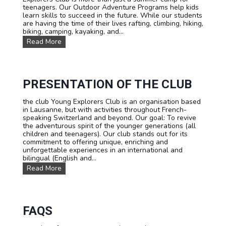
teenagers. Our Outdoor Adventure Programs help kids
c
learn skills to succeed in the future. While our students
a
are having the time of their lives rafting, climbing, hiking,
m
biking, camping, kayaking, and...
p
:
O
Read More
T
u
o
r
u
E
r
d
d
u
PRESENTATION OF THE CLUB
u
c
M
a
the club Young Explorers Club is an organisation based
o
t
in Lausanne, but with activities throughout French-
n
i
speaking Switzerland and beyond. Our goal: To revive
t
o
the adventurous spirit of the younger generations (all
B
n
children and teenagers). Our club stands out for its
l
a
commitment to offering unique, enriching and
a
l
unforgettable experiences in an international and
n
P
bilingual (English and...
c
h
P
Read More
f
i
r
o
l
e
r
o
s
t
s
e
e
o
n
FAQS
e
p
t
n
h
a
s