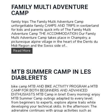
o
e
m
FAMILY MULTI ADVENTURE
r
C
m
CAMP
a
a
m
n
family trips The Family Multi Adventure Camp
p
i
unforgettable family CAMPS AND TRIPS in switzerland
s
n
for kids and parents quick info of The Family Multi
a
a
Adventure Camp THE ACCOMMODATION Our Family
n
n
Multi Adventure Camp takes place in Champéry, a
d
i
picturesque alpine village in the heart of the Dents du
T
m
Midi Region and the Swiss side of...
r
m
i
e
F
Read More
p
r
a
s
s
m
F
i
i
o
v
l
r
e
y
MTB SUMMER CAMP IN LES
S
a
M
DIABLERETS
c
d
u
h
v
l
o
e
bike camp MTB AND BIKE ACTIVITY PROGRAM a MTB
t
o
n
CAMP FOR BOTH BEGINNERS AND ADVANCED
i
l
t
ENTHUSIASTS MTB Camp in brief: Every morning: enjoy
A
s
u
MTB Summer Camp outings adapted to every level:
d
a
r
from beginners to experts, explore alpine trails while
v
n
e
developing your technical skills. In the afternoon: The
e
d
!
adrenaline continues with group activities such as
n