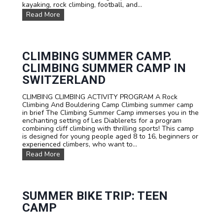
G
kayaking, rock climbing, football, and...
t
r
u
M
Read More
o
r
T
u
e
B
p
C
s
s
a
u
m
m
CLIMBING SUMMER CAMP.
p
m
CLIMBING SUMMER CAMP IN
e
r
SWITZERLAND
c
a
CLIMBING CLIMBING ACTIVITY PROGRAM A Rock
m
Climbing And Bouldering Camp Climbing summer camp
p
in brief The Climbing Summer Camp immerses you in the
i
enchanting setting of Les Diablerets for a program
n
combining cliff climbing with thrilling sports! This camp
L
is designed for young people aged 8 to 16, beginners or
e
experienced climbers, who want to...
s
C
Read More
D
l
i
i
a
m
b
b
l
i
SUMMER BIKE TRIP: TEEN
e
n
r
CAMP
g
e
s
t