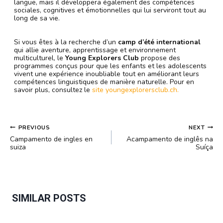
langue, mais il développera également des compétences
sociales, cognitives et émotionnelles qui lui serviront tout au
long de sa vie.
Si vous êtes à la recherche d’un
camp d’été international
qui allie aventure, apprentissage et environnement
multiculturel, le
Young Explorers Club
propose des
programmes conçus pour que les enfants et les adolescents
vivent une expérience inoubliable tout en améliorant leurs
compétences linguistiques de manière naturelle. Pour en
savoir plus, consultez le
site youngexplorersclub.ch.
POST
PREVIOUS
NEXT
NAVIGATION
Campamento de ingles en
Acampamento de inglês na
suiza
Suíça
SIMILAR POSTS