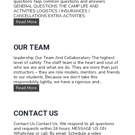
y
questions faqs common questions and answers
t
GENERAL QUESTIONS THE CAMP LIFE AND
i
ACTIVITIES LOGISTICS / INSURANCES /
o
CANCELLATIONS EXTRA ACTIVITIES
n
F
Read More
o
A
f
Q
t
s
h
e
OUR TEAM
c
l
u
leadership Our Team And Collaborators The highest
b
level of safety: The staff team is the heart and soul of
who we are and what we do. They are more than just
instructors – they are role models, mentors, and friends
to our students. Because we don’t take this
responsibility lightly, we have a rigorous and...
O
Read More
u
r
T
e
a
CONTACT US
m
Contact Us Contact Us: We respond to all questions
and requests within 24 hours. MESSAGE US ON
WhatsApp or call: By email: Schedule a video