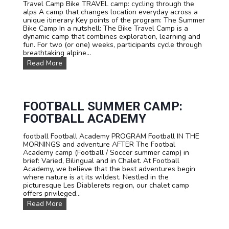
Travel Camp Bike TRAVEL camp: cycling through the
u
s
alps A camp that changes location everyday across a
m
unique itinerary Key points of the program: The Summer
m
Bike Camp In a nutshell: The Bike Travel Camp is a
e
dynamic camp that combines exploration, learning and
r
fun. For two (or one) weeks, participants cycle through
c
breathtaking alpine...
a
m
S
Read More
p
u
.
m
C
m
l
e
i
r
FOOTBALL SUMMER CAMP:
m
B
FOOTBALL ACADEMY
b
i
i
k
n
football Football Academy PROGRAM Football IN THE
e
g
MORNINGS and adventure AFTER The Footbal
T
s
Academy camp (Football / Soccer summer camp) in
r
u
brief: Varied, Bilingual and in Chalet. At Football
i
m
Academy, we believe that the best adventures begin
p
m
where nature is at its wildest. Nestled in the
:
e
picturesque Les Diablerets region, our chalet camp
T
r
offers privileged...
e
c
e
F
Read More
a
n
O
m
C
O
p
a
T