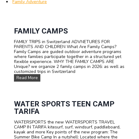
Family Adventure
FAMILY CAMPS
FAMILY TRIPS in Switzerland ADVNETURES FOR
PARENTS AND CHILDREN What Are Family Camps?
Family Camps are guided outdoor adventure programs
where families participate together in a structured yet
flexible experience. WHY THE FAMILY CAMPS ARE
Unique? we organize 2 family camps in 2026: as well as
customized trips in Switzerland
F
Read More
A
M
I
L
Y
WATER SPORTS TEEN CAMP
C
TARIFA
a
m
WATERSPORTS the new WATERSPORTS TRAVEL
p
CAMP IN TARIFA kitesurf, surf, windsurf, paddleboard,
s
kayak and more Key points of the new program: The
Summer Bike Camp In a nutshell: Located where the