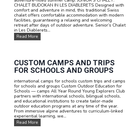
adventure-filled summer camp. JUNIOR’S CHALET:
u
CHALET BUDOKAN IN LES DIABLERETS Designed with
r
comfort and adventure in mind, this traditional Swiss
s
chalet offers comfortable accommodation with modern
e
facilities, guaranteeing a relaxing and welcoming
s
retreat after days of outdoor adventure. Senior’s Chalet
:
in Les Diablerets...
L
O
Read More
e
u
a
r
r
a
n
c
F
c
CUSTOM CAMPS AND TRIPS
r
o
e
FOR SCHOOLS AND GROUPS
m
n
m
c
international camps for schools custom trips and camps
o
h
for schools and groups Custom Outdoor Education for
d
,
Schools — camps All Year Round Young Explorers Club
a
E
partners with international schools, bilingual schools,
t
n
and educational institutions to create tailor-made
i
g
outdoor education programs at any time of the year.
o
l
From immersive alpine adventures to curriculum-linked
n
i
experiential learning, we...
s
s
C
Read More
h
u
o
s
r
t
G