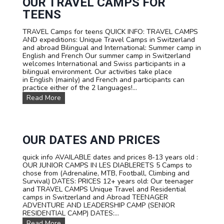
OUR TRAVEL CAMPS FOR
A
A
TEENS
L
S
TRAVEL Camps for teens QUICK INFO: TRAVEL CAMPS
U
AND expeditions: Unique Travel Camps in Switzerland
M
and abroad Bilingual and International: Summer camp in
M
English and French Our summer camp in Switzerland
E
welcomes International and Swiss participants in a
R
bilingual environment. Our activities take place
C
in English (mainly) and French and participants can
A
practice either of the 2 languages!...
M
P
O
Read More
I
u
N
r
S
T
W
R
I
A
OUR DATES AND PRICES
T
V
Z
E
quick info AVAILABLE dates and prices 8-13 years old :
E
L
OUR JUNIOR CAMPS IN LES DIABLERETS 5 Camps to
R
C
chose from (Adrenaline, MTB, Football, Climbing and
L
a
Survival) DATES: PRICES 12+ years old: Our teenager
A
m
and TRAVEL CAMPS Unique Travel and Residential
N
p
camps in Switzerland and Abroad TEENAGER
D
s
ADVENTURE AND LEADERSHIP CAMP (SENIOR
f
RESIDENTIAL CAMP) DATES:...
o
O
Read More