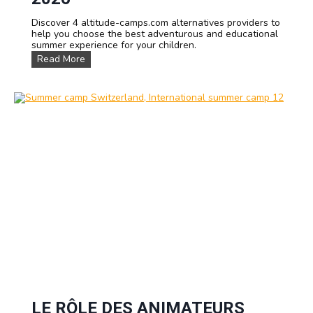
Discover 4 altitude-camps.com alternatives providers to
help you choose the best adventurous and educational
summer experience for your children.
T
Read More
o
p
4
a
l
t
i
t
u
d
e
-
c
a
m
p
s
.
c
o
m
A
LE RÔLE DES ANIMATEURS