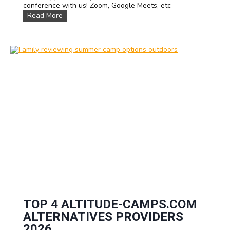
conference with us! Zoom, Google Meets, etc
C
Read More
o
n
t
a
c
t
u
s
TOP 4 ALTITUDE-CAMPS.COM
ALTERNATIVES PROVIDERS
2026