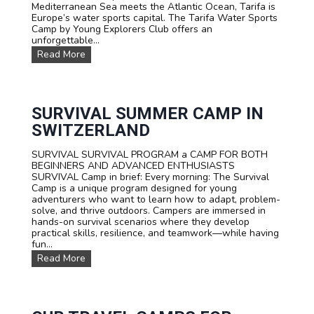
Mediterranean Sea meets the Atlantic Ocean, Tarifa is
Europe’s water sports capital. The Tarifa Water Sports
Camp by Young Explorers Club offers an
unforgettable...
W
Read More
A
T
E
R
S
SURVIVAL SUMMER CAMP IN
P
SWITZERLAND
O
R
SURVIVAL SURVIVAL PROGRAM a CAMP FOR BOTH
T
BEGINNERS AND ADVANCED ENTHUSIASTS
S
SURVIVAL Camp in brief: Every morning: The Survival
T
Camp is a unique program designed for young
E
adventurers who want to learn how to adapt, problem-
E
solve, and thrive outdoors. Campers are immersed in
N
hands-on survival scenarios where they develop
C
practical skills, resilience, and teamwork—while having
A
fun...
M
P
S
Read More
T
U
A
R
R
V
I
I
F
V