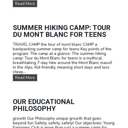
a
O
Read More
m
m
u
y
p
r
S
u
m
SUMMER HIKING CAMP: TOUR
m
DU MONT BLANC FOR TEENS
e
r
TRAVEL CAMP the tour of mont blanc CAMP a
C
backpacking summer camp for teens Key points of the
a
program: The camp at a glance: The summer hiking
m
camp: Tour du Mont Blanc for teens is a mythical,
p
breathtaking 7-day hike around the Mont Blanc massif
s
in the Alps. Kid-friendly, meaning short days and less
a
steep...
n
d
S
Read More
T
u
r
m
i
m
p
e
s
r
OUR EDUCATIONAL
h
PHILOSOPHY
i
k
growth Our Philosophy unique growth that goes
i
beyond fun Safety, safety, safety! Our objectives: Young
n
Explorers Club is more than just a summer camp for
g