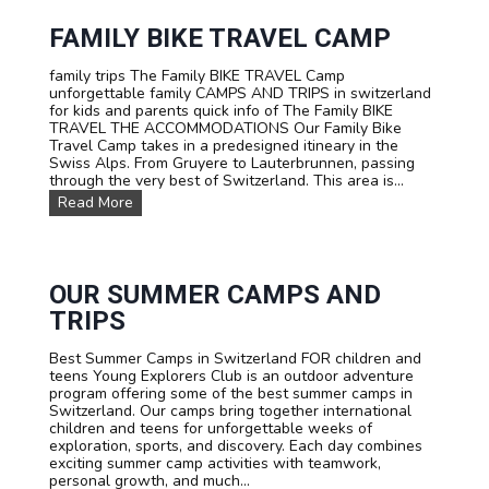
i
m
B
n
p
A
FAMILY BIKE TRAVEL CAMP
S
L
w
L
family trips The Family BIKE TRAVEL Camp
i
s
unforgettable family CAMPS AND TRIPS in switzerland
t
u
for kids and parents quick info of The Family BIKE
z
m
TRAVEL THE ACCOMMODATIONS Our Family Bike
e
m
Travel Camp takes in a predesigned itineary in the
r
e
Swiss Alps. From Gruyere to Lauterbrunnen, passing
l
r
through the very best of Switzerland. This area is...
a
c
n
F
Read More
a
d
a
m
m
p
i
:
l
F
y
OUR SUMMER CAMPS AND
o
b
o
TRIPS
i
t
k
b
Best Summer Camps in Switzerland FOR children and
e
a
teens Young Explorers Club is an outdoor adventure
t
l
program offering some of the best summer camps in
r
l
Switzerland. Our camps bring together international
a
A
children and teens for unforgettable weeks of
v
c
exploration, sports, and discovery. Each day combines
e
a
exciting summer camp activities with teamwork,
l
d
personal growth, and much...
C
e