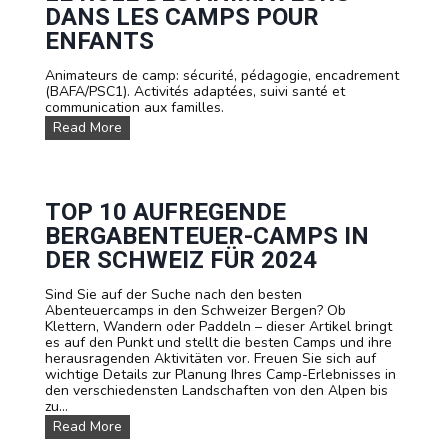
l
DANS LES CAMPS POUR
t
e
ENFANTS
r
n
Animateurs de camp: sécurité, pédagogie, encadrement
a
(BAFA/PSC1). Activités adaptées, suivi santé et
t
communication aux familles.
i
L
Read More
v
e
e
R
s
ô
P
l
r
e
TOP 10 AUFREGENDE
o
D
v
BERGABENTEUER-CAMPS IN
e
i
s
DER SCHWEIZ FÜR 2024
d
A
e
n
r
Sind Sie auf der Suche nach den besten
i
s
Abenteuercamps in den Schweizer Bergen? Ob
m
2
Klettern, Wandern oder Paddeln – dieser Artikel bringt
a
0
es auf den Punkt und stellt die besten Camps und ihre
t
2
herausragenden Aktivitäten vor. Freuen Sie sich auf
e
6
wichtige Details zur Planung Ihres Camp-Erlebnisses in
u
den verschiedensten Landschaften von den Alpen bis
r
zu...
s
T
Read More
D
o
a