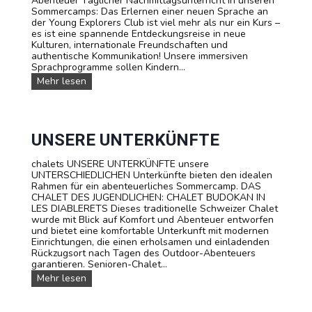
Abenteuer Täglicher Nachmittagsunterricht in unseren
n
Sommercamps: Das Erlernen einer neuen Sprache an
d
der Young Explorers Club ist viel mehr als nur ein Kurs –
P
es ist eine spannende Entdeckungsreise in neue
r
Kulturen, internationale Freundschaften und
e
authentische Kommunikation! Unsere immersiven
i
Sprachprogramme sollen Kindern...
s
e
S
Mehr lesen
p
r
a
c
h
UNSERE UNTERKÜNFTE
k
u
chalets UNSERE UNTERKÜNFTE unsere
r
UNTERSCHIEDLICHEN Unterkünfte bieten den idealen
s
Rahmen für ein abenteuerliches Sommercamp. DAS
e
CHALET DES JUGENDLICHEN: CHALET BUDOKAN IN
:
LES DIABLERETS Dieses traditionelle Schweizer Chalet
L
wurde mit Blick auf Komfort und Abenteuer entworfen
e
und bietet eine komfortable Unterkunft mit modernen
r
Einrichtungen, die einen erholsamen und einladenden
n
Rückzugsort nach Tagen des Outdoor-Abenteuers
e
garantieren. Senioren-Chalet...
n
U
Mehr lesen
S
n
i
s
e
e