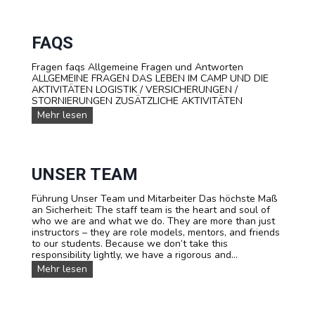
ä
T
s
s
e
o
e
e
p
n
FAQS
n
h
t
a
i
a
g
e
Fragen faqs Allgemeine Fragen und Antworten
t
e
ALLGEMEINE FRAGEN DAS LEBEN IM CAMP UND DIE
i
r
AKTIVITÄTEN LOGISTIK / VERSICHERUNGEN /
o
STORNIERUNGEN ZUSÄTZLICHE AKTIVITÄTEN
n
F
Mehr lesen
d
A
e
Q
s
s
C
l
UNSER TEAM
u
b
s
Führung Unser Team und Mitarbeiter Das höchste Maß
an Sicherheit: The staff team is the heart and soul of
who we are and what we do. They are more than just
instructors – they are role models, mentors, and friends
to our students. Because we don’t take this
responsibility lightly, we have a rigorous and...
U
Mehr lesen
n
s
e
r