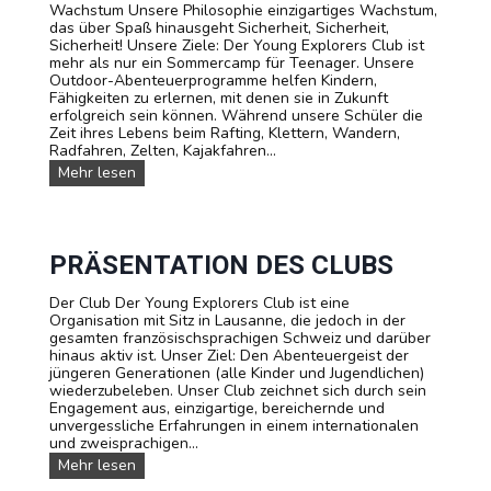
Wachstum Unsere Philosophie einzigartiges Wachstum,
n
das über Spaß hinausgeht Sicherheit, Sicherheit,
d
Sicherheit! Unsere Ziele: Der Young Explorers Club ist
e
mehr als nur ein Sommercamp für Teenager. Unsere
r
Outdoor-Abenteuerprogramme helfen Kindern,
l
Fähigkeiten zu erlernen, mit denen sie in Zukunft
a
erfolgreich sein können. Während unsere Schüler die
g
Zeit ihres Lebens beim Rafting, Klettern, Wandern,
e
Radfahren, Zelten, Kajakfahren...
r
:
U
Mehr lesen
T
n
o
s
u
e
r
r
d
e
PRÄSENTATION DES CLUBS
u
B
M
i
Der Club Der Young Explorers Club ist eine
o
l
Organisation mit Sitz in Lausanne, die jedoch in der
n
d
gesamten französischsprachigen Schweiz und darüber
t
u
hinaus aktiv ist. Unser Ziel: Den Abenteuergeist der
B
n
jüngeren Generationen (alle Kinder und Jugendlichen)
l
g
wiederzubeleben. Unser Club zeichnet sich durch sein
a
s
Engagement aus, einzigartige, bereichernde und
n
p
unvergessliche Erfahrungen in einem internationalen
c
h
und zweisprachigen...
f
i
P
Mehr lesen
ü
l
r
r
o