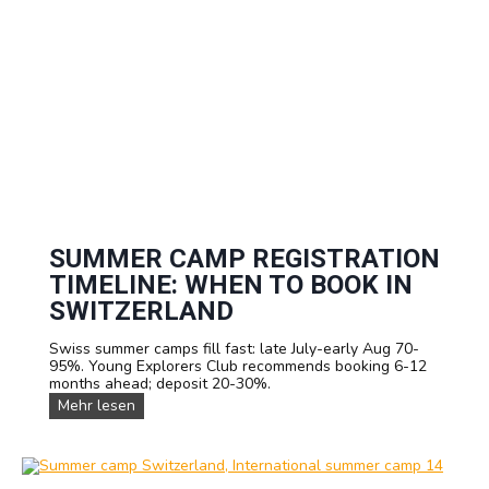
f
i
D
t
i
i
v
e
e
s
r
a
s
n
e
d
S
A
t
d
a
v
f
e
f
n
I
t
n
SUMMER CAMP REGISTRATION
u
B
r
TIMELINE: WHEN TO BOOK IN
r
e
o
SWITZERLAND
s
a
f
d
o
Swiss summer camps fill fast: late July-early Aug 70-
e
r
95%. Young Explorers Club recommends booking 6-12
n
K
months ahead; deposit 20-30%.
i
i
S
Mehr lesen
n
d
u
g
s
m
P
m
e
e
r