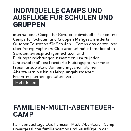
F
r
r
e
INDIVIDUELLE CAMPS UND
a
U
n
AUSFLÜGE FÜR SCHULEN UND
n
z
t
GRUPPEN
ö
e
s
r
i
international Camps für Schulen Individuelle Reisen und
k
s
Camps für Schulen und Gruppen Maßgeschneiderte
ü
c
Outdoor Education für Schulen – Camps das ganze Jahr
n
h
über Young Explorers Club arbeitet mit internationalen
f
,
Schulen, zweisprachigen Schulen und
t
E
Bildungseinrichtungen zusammen, um zu jeder
e
n
Jahreszeit maßgeschneiderte Bildungsprogramme im
g
Freien anzubieten. Von eindringlichen alpinen
l
Abenteuern bis hin zu lehrplangebundenem
i
Erfahrungslernen gestalten wir...
s
I
Mehr lesen
c
n
h
d
o
i
d
v
e
i
FAMILIEN-MULTI-ABENTEUER-
r
d
CAMP
D
u
e
e
u
Familienausflüge Das Familien-Multi-Abenteuer-Camp
l
t
unvergessliche familiencamps und -ausflüge in der
l