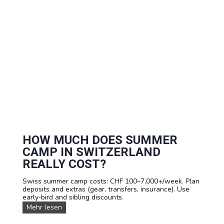
r
s
C
p
a
e
m
c
p
t
R
i
e
v
g
e
i
s
s
t
r
a
t
i
o
n
T
HOW MUCH DOES SUMMER
i
CAMP IN SWITZERLAND
m
e
REALLY COST?
l
i
Swiss summer camp costs: CHF 100–7,000+/week. Plan
n
deposits and extras (gear, transfers, insurance). Use
e
early‑bird and sibling discounts.
:
H
Mehr lesen
W
o
h
w