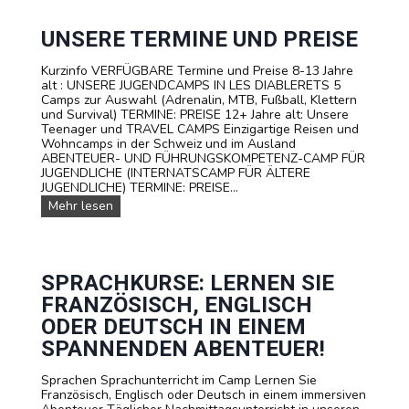
D
e
E
r
R
e
UNSERE TERMINE UND PREISE
S
T
C
R
Kurzinfo VERFÜGBARE Termine und Preise 8-13 Jahre
H
A
alt : UNSERE JUGENDCAMPS IN LES DIABLERETS 5
W
V
Camps zur Auswahl (Adrenalin, MTB, Fußball, Klettern
E
E
und Survival) TERMINE: PREISE 12+ Jahre alt: Unsere
I
L
Teenager und TRAVEL CAMPS Einzigartige Reisen und
Z
C
Wohncamps in der Schweiz und im Ausland
a
ABENTEUER- UND FÜHRUNGSKOMPETENZ-CAMP FÜR
m
JUGENDLICHE (INTERNATSCAMP FÜR ÄLTERE
p
JUGENDLICHE) TERMINE: PREISE...
s
U
Mehr lesen
f
n
ü
s
r
e
T
r
e
e
SPRACHKURSE: LERNEN SIE
e
T
n
FRANZÖSISCH, ENGLISCH
e
a
r
ODER DEUTSCH IN EINEM
g
m
e
SPANNENDEN ABENTEUER!
i
r
n
Sprachen Sprachunterricht im Camp Lernen Sie
e
Französisch, Englisch oder Deutsch in einem immersiven
u