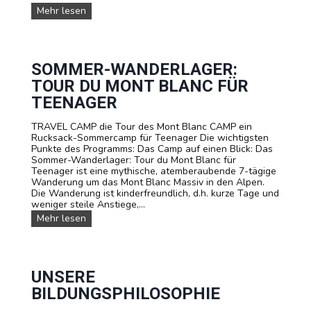
e
p
U
Mehr lesen
n
s
e
r
e
SOMMER-WANDERLAGER:
S
TOUR DU MONT BLANC FÜR
o
m
TEENAGER
m
e
TRAVEL CAMP die Tour des Mont Blanc CAMP ein
r
Rucksack-Sommercamp für Teenager Die wichtigsten
c
Punkte des Programms: Das Camp auf einen Blick: Das
a
Sommer-Wanderlager: Tour du Mont Blanc für
m
Teenager ist eine mythische, atemberaubende 7-tägige
p
Wanderung um das Mont Blanc Massiv in den Alpen.
s
Die Wanderung ist kinderfreundlich, d.h. kurze Tage und
u
weniger steile Anstiege,...
n
S
Mehr lesen
d
o
A
m
u
m
s
e
f
r
UNSERE
l
-
ü
BILDUNGSPHILOSOPHIE
W
g
a
e