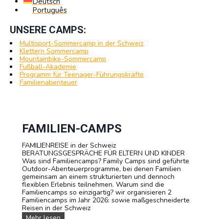
Deutsch
Português
UNSERE CAMPS:
Multisport-Sommercamp in der Schweiz
Klettern Sommercamp
Mountainbike-Sommercamp
Fußball-Akademie
Programm für Teenager-Führungskräfte
Familienabenteuer
FAMILIEN-CAMPS
FAMILIENREISE in der Schweiz
BERATUNGSGESPRÄCHE FÜR ELTERN UND KINDER
Was sind Familiencamps? Family Camps sind geführte
Outdoor-Abenteuerprogramme, bei denen Familien
gemeinsam an einem strukturierten und dennoch
flexiblen Erlebnis teilnehmen. Warum sind die
Familiencamps so einzigartig? wir organisieren 2
Familiencamps im Jahr 2026: sowie maßgeschneiderte
Reisen in der Schweiz
F
Mehr lesen