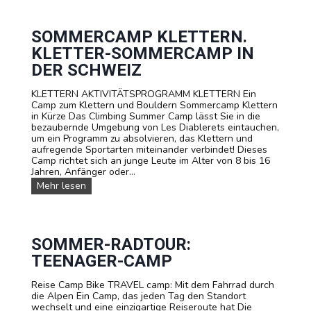
r
n
u
-
!
d
e
S
G
r
o
SOMMERCAMP KLETTERN.
r
-
m
KLETTER-SOMMERCAMP IN
u
C
m
p
a
e
DER SCHWEIZ
p
m
r
e
p
l
KLETTERN AKTIVITÄTSPROGRAMM KLETTERN Ein
n
a
Camp zum Klettern und Bouldern Sommercamp Klettern
g
in Kürze Das Climbing Summer Camp lässt Sie in die
e
bezaubernde Umgebung von Les Diablerets eintauchen,
r
um ein Programm zu absolvieren, das Klettern und
i
aufregende Sportarten miteinander verbindet! Dieses
n
Camp richtet sich an junge Leute im Alter von 8 bis 16
L
Jahren, Anfänger oder...
e
S
Mehr lesen
s
o
D
m
i
m
a
e
b
r
SOMMER-RADTOUR:
l
c
e
TEENAGER-CAMP
a
r
m
e
Reise Camp Bike TRAVEL camp: Mit dem Fahrrad durch
p
t
die Alpen Ein Camp, das jeden Tag den Standort
K
s
wechselt und eine einzigartige Reiseroute hat Die
l