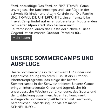
L
e
C
L
Familienausflüge Das Familien-BIKE TRAVEL Camp
r
a
S
unvergessliche familiencamps und -ausflüge in der
S
m
o
schweiz für kinder und eltern Kurzinfo von Die Familie
c
p
m
BIKE TRAVEL DIE UNTERKÜNFTE Unser Family Bike
h
m
Travel Camp findet auf einer vorbereiteten Route in den
w
e
Schweizer Alpen statt. Von Gruyere nach
e
r
Lauterbrunnen, durch das Beste der Schweiz. Diese
i
c
Gegend ist ein wahres Outdoor-Paradies für...
z
a
F
Mehr lesen
m
a
p
m
:
i
F
l
u
i
UNSERE SOMMERCAMPS UND
ß
e
b
AUSFLÜGE
n
a
r
l
Beste Sommercamps in der Schweiz FÜR Kinder und
a
l
Jugendliche Young Explorers Club ist ein Outdoor-
d
-
Abenteuerprogramm, das einige der besten
r
A
Sommercamps in der Schweiz anbietet. Unsere Camps
e
k
bringen internationale Kinder und Jugendliche für
i
a
unvergessliche Wochen der Erkundung, des Sports und
s
d
der Entdeckung zusammen. Jeder Tag kombiniert
e
e
aufregende Sommercamp-Aktivitäten mit Teamwork,
C
m
persönlicher Entwicklung und vielem mehr!
a
i
SCHNELLINFO:...
m