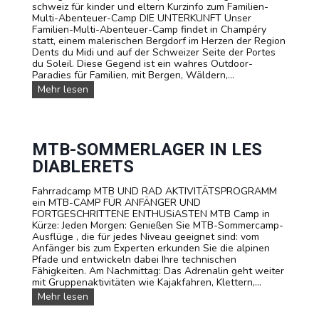
s
schweiz für kinder und eltern Kurzinfo zum Familien-
e
c
Multi-Abenteuer-Camp DIE UNTERKUNFT Unser
C
h
Familien-Multi-Abenteuer-Camp findet in Champéry
a
i
statt, einem malerischen Bergdorf im Herzen der Region
m
n
Dents du Midi und auf der Schweizer Seite der Portes
p
e
du Soleil. Diese Gegend ist ein wahres Outdoor-
s
i
Paradies für Familien, mit Bergen, Wäldern,...
u
n
n
F
Mehr lesen
e
d
a
m
A
m
s
u
i
p
s
l
a
f
i
MTB-SOMMERLAGER IN LES
n
l
e
n
DIABLERETS
ü
n
e
g
-
n
e
Fahrradcamp MTB UND RAD AKTIVITÄTSPROGRAMM
M
d
f
ein MTB-CAMP FÜR ANFÄNGER UND
u
e
ü
FORTGESCHRITTENE ENTHUSiASTEN MTB Camp in
l
n
r
Kürze: Jeden Morgen: Genießen Sie MTB-Sommercamp-
t
A
S
Ausflüge , die für jedes Niveau geeignet sind: vom
i
b
c
Anfänger bis zum Experten erkunden Sie die alpinen
-
e
h
Pfade und entwickeln dabei Ihre technischen
A
n
u
Fähigkeiten. Am Nachmittag: Das Adrenalin geht weiter
b
t
l
mit Gruppenaktivitäten wie Kajakfahren, Klettern,...
e
e
e
n
M
Mehr lesen
u
n
t
T
e
u
e
B