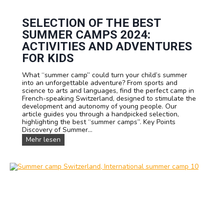
C
i
a
p
m
SELECTION OF THE BEST
s
p
F
SUMMER CAMPS 2024:
A
o
c
ACTIVITIES AND ADVENTURES
r
t
m
FOR KIDS
i
e
v
d
What “summer camp” could turn your child’s summer
i
A
into an unforgettable adventure? From sports and
t
t
science to arts and languages, find the perfect camp in
i
C
French-speaking Switzerland, designed to stimulate the
e
a
development and autonomy of young people. Our
s
m
article guides you through a handpicked selection,
I
p
highlighting the best “summer camps”. Key Points
m
Discovery of Summer...
p
r
S
Mehr lesen
o
e
v
l
e
e
P
c
h
t
y
i
s
o
i
n
c
o
a
f