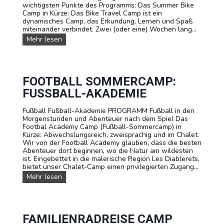
wichtigsten Punkte des Programms: Das Summer Bike
e
Camp in Kürze: Das Bike Travel Camp ist ein
t
dynamisches Camp, das Erkundung, Lernen und Spaß
t
miteinander verbindet. Zwei (oder eine) Wochen lang...
e
r
S
Mehr lesen
n
o
.
m
K
m
l
e
e
r
FOOTBALL SOMMERCAMP:
t
-
FUSSBALL-AKADEMIE
t
R
e
a
r
Fußball Fußball-Akademie PROGRAMM Fußball in den
d
-
Morgenstunden und Abenteuer nach dem Spiel Das
t
S
Footbal Academy Camp (Fußball-Sommercamp) in
o
o
Kürze: Abwechslungsreich, zweisprachig und im Chalet.
u
m
Wir von der Football Academy glauben, dass die besten
r
m
Abenteuer dort beginnen, wo die Natur am wildesten
:
e
ist. Eingebettet in die malerische Region Les Diablerets,
T
r
bietet unser Chalet-Camp einen privilegierten Zugang...
e
c
e
F
Mehr lesen
a
n
O
m
a
O
p
g
T
i
e
B
n
r
A
FAMILIENRADREISE CAMP
d
-