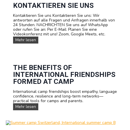
T
KONTAKTIEREN SIE UNS
e
a
Kontaktieren Sie uns Kontaktieren Sie uns: Wir
m
antworten auf alle Fragen und Anfragen innerhalb von
24 Stunden. NACHRICHTEN Sie uns auf WhatsApp
oder rufen Sie an: Per E-Mail: Planen Sie eine
Videokonferenz mit uns! Zoom, Google Meets, etc.
K
Mehr lesen
o
n
t
a
k
THE BENEFITS OF
t
i
INTERNATIONAL FRIENDSHIPS
e
FORMED AT CAMP
r
e
n
International camp friendships boost empathy, language
S
confidence, resilience and long-term networks—
i
practical tools for camps and parents.
e
T
Mehr lesen
u
h
n
e
s
B
e
n