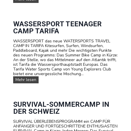
A
M
I
L
I
WASSERSPORT TEENAGER
E
CAMP TARIFA
N
-
WASSERSPORT das neue WATERSPORTS TRAVEL
C
CAMP IN TARIFA Kitesurfen, Surfen, Windsurfen,
a
Paddleboard, Kajak und mehr Die wichtigsten Punkte
m
des neuen Programms: Das Summer Bike Camp in Kürze:
p
An der Stelle, wo das Mittelmeer auf den Atlantik trifft,
s
ist Tarifa die Wassersporthauptstadt Europas. Das
Tarifa Water Sports Camp von Young Explorers Club
bietet eine unvergessliche Mischung...
W
Mehr lesen
A
S
S
E
R
SURVIVAL-SOMMERCAMP IN
S
DER SCHWEIZ
P
O
SURVIVAL ÜBERLEBENSPROGRAMM ein CAMP FÜR
R
ANFÄNGER UND FORTGESCHRITTENE ENTHUSiASTEN
T
SURVIVAL Camp in Kürze: Jeden Morgen: Das Survival
T