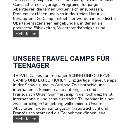
Camp ist ein einzigartiges Programm für junge
E
Abenteurer, die lernen wollen, sich anzupassen,
E
Probleme zu lösen und sich in der freien Natur zu
N
behaupten. Die Camp-Teilnehmer werden in praktische
A
Überlebensszenarien eingebunden, in denen sie
G
praktische Fähigkeiten, Widerstandsfähigkeit und...
E
R
S
Mehr lesen
C
U
A
R
M
V
P
I
T
V
UNSERE TRAVEL CAMPS FÜR
A
A
TEENAGER
R
L
I
-
F
TRAVEL Camps für Teenager SCHNELLINFO: TRAVEL
S
A
CAMPS UND EXPEDITIONEN: Einzigartige Travel Camps
O
in der Schweiz und im Ausland Zweisprachig und
M
international: Sommercamp auf Englisch und
M
Französisch Unser Sommercamp in der Schweiz heißt
E
internationale und schweizerische Teilnehmer in einer
R
zweisprachigen Umgebung willkommen. Unsere
C
Aktivitäten finden auf Englisch (hauptsächlich) und
A
Französisch statt und die Teilnehmer können jede...
M
P
U
Mehr lesen
I
n
N
s