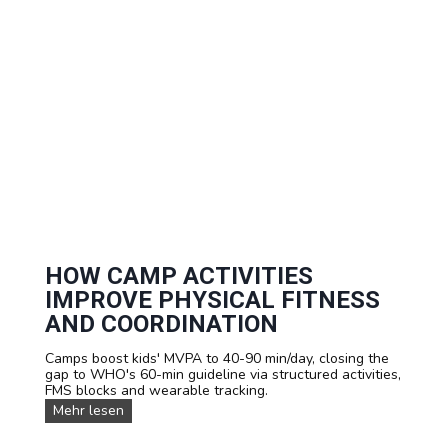
e
f
i
t
s
O
f
I
n
t
e
r
n
a
t
i
o
HOW CAMP ACTIVITIES
n
IMPROVE PHYSICAL FITNESS
a
l
AND COORDINATION
F
r
Camps boost kids' MVPA to 40-90 min/day, closing the
i
gap to WHO's 60-min guideline via structured activities,
e
FMS blocks and wearable tracking.
n
H
Mehr lesen
d
o
s
w
h