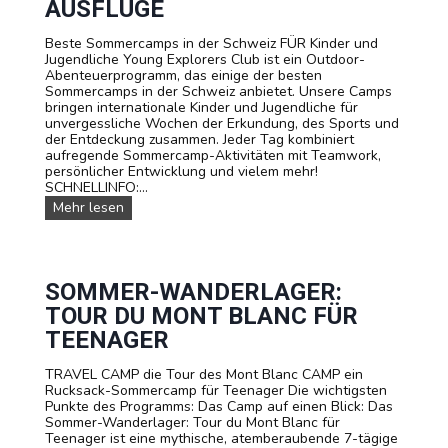
b
AUSFLÜGE
n
a
r
l
Beste Sommercamps in der Schweiz FÜR Kinder und
a
l
Jugendliche Young Explorers Club ist ein Outdoor-
d
-
Abenteuerprogramm, das einige der besten
r
A
Sommercamps in der Schweiz anbietet. Unsere Camps
e
k
bringen internationale Kinder und Jugendliche für
i
a
unvergessliche Wochen der Erkundung, des Sports und
s
d
der Entdeckung zusammen. Jeder Tag kombiniert
e
e
aufregende Sommercamp-Aktivitäten mit Teamwork,
C
m
persönlicher Entwicklung und vielem mehr!
a
i
SCHNELLINFO:...
m
e
p
U
Mehr lesen
n
s
e
r
e
SOMMER-WANDERLAGER:
S
TOUR DU MONT BLANC FÜR
o
m
TEENAGER
m
e
TRAVEL CAMP die Tour des Mont Blanc CAMP ein
r
Rucksack-Sommercamp für Teenager Die wichtigsten
c
Punkte des Programms: Das Camp auf einen Blick: Das
a
Sommer-Wanderlager: Tour du Mont Blanc für
m
Teenager ist eine mythische, atemberaubende 7-tägige
p