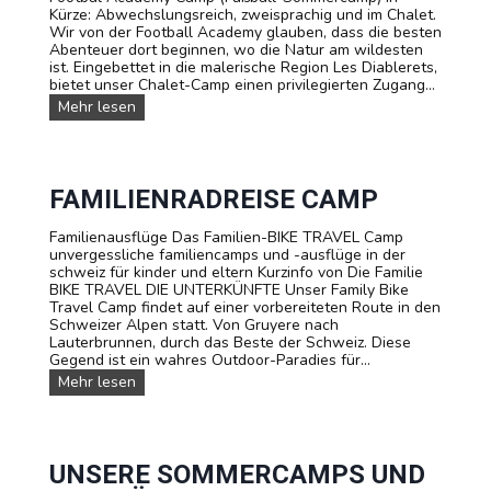
o
Kürze: Abwechslungsreich, zweisprachig und im Chalet.
u
m
Wir von der Football Academy glauben, dass die besten
r
m
Abenteuer dort beginnen, wo die Natur am wildesten
:
e
ist. Eingebettet in die malerische Region Les Diablerets,
T
r
bietet unser Chalet-Camp einen privilegierten Zugang...
e
c
e
F
Mehr lesen
a
n
O
m
a
O
p
g
T
i
e
B
n
r
A
FAMILIENRADREISE CAMP
d
-
L
e
C
L
Familienausflüge Das Familien-BIKE TRAVEL Camp
r
a
S
unvergessliche familiencamps und -ausflüge in der
S
m
o
schweiz für kinder und eltern Kurzinfo von Die Familie
c
p
m
BIKE TRAVEL DIE UNTERKÜNFTE Unser Family Bike
h
m
Travel Camp findet auf einer vorbereiteten Route in den
w
e
Schweizer Alpen statt. Von Gruyere nach
e
r
Lauterbrunnen, durch das Beste der Schweiz. Diese
i
c
Gegend ist ein wahres Outdoor-Paradies für...
z
a
F
Mehr lesen
m
a
p
m
:
i
F
l
u
i
UNSERE SOMMERCAMPS UND
ß
e