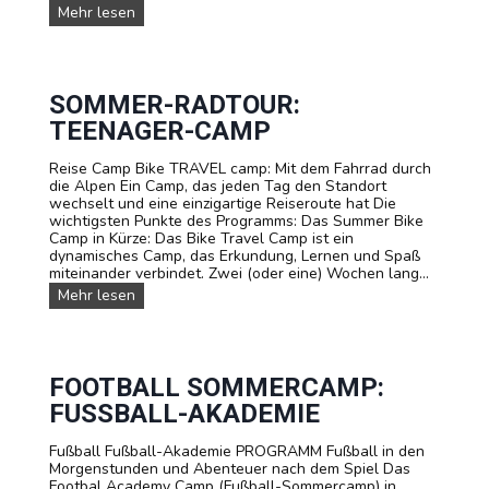
S
Mehr lesen
s
o
D
m
i
m
a
e
b
r
SOMMER-RADTOUR:
l
c
e
TEENAGER-CAMP
a
r
m
e
Reise Camp Bike TRAVEL camp: Mit dem Fahrrad durch
p
t
die Alpen Ein Camp, das jeden Tag den Standort
K
s
wechselt und eine einzigartige Reiseroute hat Die
l
wichtigsten Punkte des Programms: Das Summer Bike
e
Camp in Kürze: Das Bike Travel Camp ist ein
t
dynamisches Camp, das Erkundung, Lernen und Spaß
t
miteinander verbindet. Zwei (oder eine) Wochen lang...
e
r
S
Mehr lesen
n
o
.
m
K
m
l
e
e
r
FOOTBALL SOMMERCAMP:
t
-
FUSSBALL-AKADEMIE
t
R
e
a
r
Fußball Fußball-Akademie PROGRAMM Fußball in den
d
-
Morgenstunden und Abenteuer nach dem Spiel Das
t
S
Footbal Academy Camp (Fußball-Sommercamp) in
o