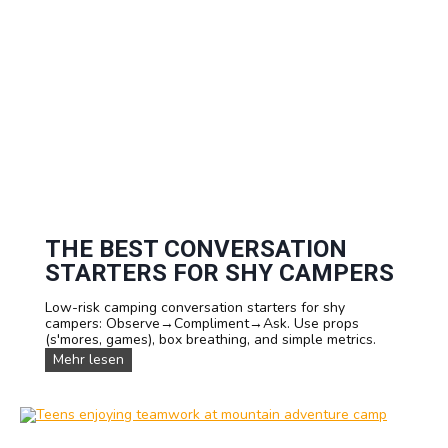
e
r
e
n
S
i
e
u
n
s
THE BEST CONVERSATION
STARTERS FOR SHY CAMPERS
Low-risk camping conversation starters for shy
campers: Observe→Compliment→Ask. Use props
(s'mores, games), box breathing, and simple metrics.
T
Mehr lesen
h
e
B
e
s