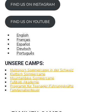
FIND US ON INSTAGRAM
FIND US ON YOUTUBE
English
Français
Español
Deutsch
Português
UNSERE CAMPS:
Multisport-Sommercamp in der Schweiz
Klettern Sommercamp
Mountainbike-Sommercamp
Fußball-Akademie
Programm für Teenager-Führungskräfte
Familienabenteuer