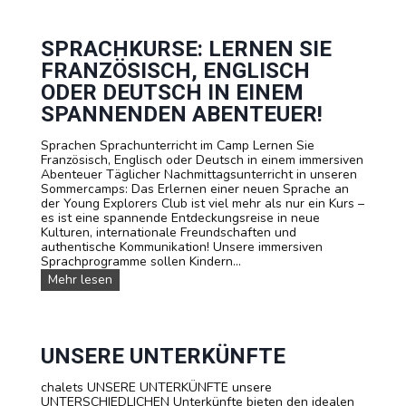
s
r
e
T
r
e
e
SPRACHKURSE: LERNEN SIE
e
T
n
FRANZÖSISCH, ENGLISCH
e
a
r
ODER DEUTSCH IN EINEM
g
m
e
SPANNENDEN ABENTEUER!
i
r
n
Sprachen Sprachunterricht im Camp Lernen Sie
e
Französisch, Englisch oder Deutsch in einem immersiven
u
Abenteuer Täglicher Nachmittagsunterricht in unseren
n
Sommercamps: Das Erlernen einer neuen Sprache an
d
der Young Explorers Club ist viel mehr als nur ein Kurs –
P
es ist eine spannende Entdeckungsreise in neue
r
Kulturen, internationale Freundschaften und
e
authentische Kommunikation! Unsere immersiven
i
Sprachprogramme sollen Kindern...
s
e
S
Mehr lesen
p
r
a
c
h
UNSERE UNTERKÜNFTE
k
u
chalets UNSERE UNTERKÜNFTE unsere
r
UNTERSCHIEDLICHEN Unterkünfte bieten den idealen