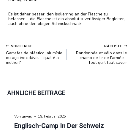
Es ist daher besser, den Isolierring an der Flasche zu
belassen – die Flasche ist ein absolut zuverlässiger Begleiter,
auch ohne den obigen Schnickschnack!
BEITRAGSNAVIGATION
VORHERIGE
NÄCHSTE
Garrafas de plástico, alumínio
Randonnée et vélo dans le
ou aço inoxidável – qual é a
champ de tir de l’armée –
melhor?
Tout qu’il faut savoir
ÄHNLICHE BEITRÄGE
Von
grivas
19. Februar 2025
Englisch-Camp In Der Schweiz