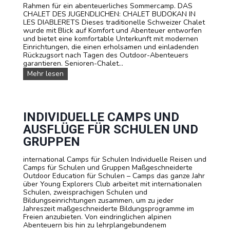
s
Rahmen für ein abenteuerliches Sommercamp. DAS
e
CHALET DES JUGENDLICHEN: CHALET BUDOKAN IN
:
LES DIABLERETS Dieses traditionelle Schweizer Chalet
L
wurde mit Blick auf Komfort und Abenteuer entworfen
e
und bietet eine komfortable Unterkunft mit modernen
r
Einrichtungen, die einen erholsamen und einladenden
n
Rückzugsort nach Tagen des Outdoor-Abenteuers
e
garantieren. Senioren-Chalet...
n
U
Mehr lesen
S
n
i
s
e
e
F
r
r
e
INDIVIDUELLE CAMPS UND
a
U
n
AUSFLÜGE FÜR SCHULEN UND
n
z
t
GRUPPEN
ö
e
s
r
i
international Camps für Schulen Individuelle Reisen und
k
s
Camps für Schulen und Gruppen Maßgeschneiderte
ü
c
Outdoor Education für Schulen – Camps das ganze Jahr
n
h
über Young Explorers Club arbeitet mit internationalen
f
,
Schulen, zweisprachigen Schulen und
t
E
Bildungseinrichtungen zusammen, um zu jeder
e
n
Jahreszeit maßgeschneiderte Bildungsprogramme im
g
Freien anzubieten. Von eindringlichen alpinen
l
Abenteuern bis hin zu lehrplangebundenem