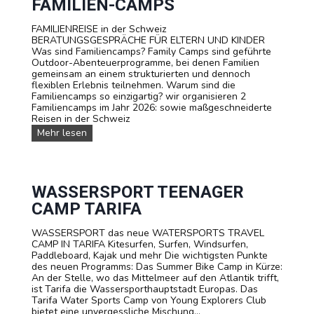
FAMILIEN-CAMPS
FAMILIENREISE in der Schweiz
BERATUNGSGESPRÄCHE FÜR ELTERN UND KINDER
Was sind Familiencamps? Family Camps sind geführte
Outdoor-Abenteuerprogramme, bei denen Familien
gemeinsam an einem strukturierten und dennoch
flexiblen Erlebnis teilnehmen. Warum sind die
Familiencamps so einzigartig? wir organisieren 2
Familiencamps im Jahr 2026: sowie maßgeschneiderte
Reisen in der Schweiz
F
Mehr lesen
A
M
I
L
I
WASSERSPORT TEENAGER
E
CAMP TARIFA
N
-
WASSERSPORT das neue WATERSPORTS TRAVEL
C
CAMP IN TARIFA Kitesurfen, Surfen, Windsurfen,
a
Paddleboard, Kajak und mehr Die wichtigsten Punkte
m
des neuen Programms: Das Summer Bike Camp in Kürze:
p
An der Stelle, wo das Mittelmeer auf den Atlantik trifft,
s
ist Tarifa die Wassersporthauptstadt Europas. Das
Tarifa Water Sports Camp von Young Explorers Club
bietet eine unvergessliche Mischung...