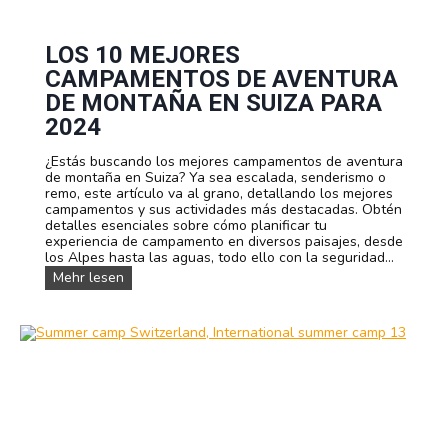
e
a
y
m
B
p
e
LOS 10 MEJORES
e
n
r
CAMPAMENTOS DE AVENTURA
e
s
f
DE MONTAÑA EN SUIZA PARA
i
2024
t
s
¿Estás buscando los mejores campamentos de aventura
o
de montaña en Suiza? Ya sea escalada, senderismo o
f
remo, este artículo va al grano, detallando los mejores
A
campamentos y sus actividades más destacadas. Obtén
d
detalles esenciales sobre cómo planificar tu
v
experiencia de campamento en diversos paisajes, desde
e
los Alpes hasta las aguas, todo ello con la seguridad...
n
t
L
Mehr lesen
u
o
r
s
e
1
C
0
a
m
m
e
p
j
s
o
f
r
o
e