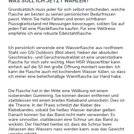
WAS SOLL ICH JETZT WÄHLEN?
Grundsätzlich muss jeder für sich selbst entscheiden, welche
Flasche am besten zu seinen persönlichen Bedürfnissen
passt. Wenn Sie helle Farben und einen sichtbaren
Flüssigkeitsstand mit Messungen bevorzugen, sollten Sie auf
jeden Fall eine Plastikflasche kaufen. Für eine Weltreise
empfehle ich eine robuste Edelstahlflasche.
Ich persönlich verwende eine Wasserflasche aus rostfreiem
Stahl von GSI Outdoors (Bild oben). Neben der absoluten
Geschmacks- und Geruchsneutralität ist eine unzerstörbare
Flasche für mich sehr wichtig. Mein MSR Wasserfilter kann
einfach auf die 53 mm große Öffnung montiert werden. Ich
kann die Flasche auch mit kochendem Wasser füllen, so dass
ich immer eine behelfsmäßige Wärmflasche zur Hand habe.
Die Flasche hat in der Mitte eine Wölbung mit einem
isolierenden Gummiring. Sie können diesen entfernen und
stattdessen mit einem breiten Klebeband umwickeln. Dies ist
die Theorie. In der Praxis schmilzt der Kleber des
Klebebandes, sobald Sie heißes Wasser darüber gießen.
Danach können Sie das Band nicht mehr verwenden. Es
wäre sinnvoller, stattdessen eine Schnur um das Band zu
wickeln. Der Nachteil hierbei ist, dass die Schnur beim
Ablassen des Wassers nass werden kann, was das Gewicht
unnötig erhöht.