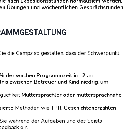
 die nach Expositionsstunden normalisiert werden
,
hen Übungen
und
wöchentlichen Gesprächsrunden
GRAMMGESTALTUNG
 Sie die Camps so gestalten, dass der Schwerpunkt
% der wachen Programmzeit in L2
an.
tnis zwischen Betreuer und Kind niedrig
, um
glichkeit
Muttersprachler oder muttersprachnahe
sierte
Methoden wie
TPR
,
Geschichtenerzählen
Sie während der Aufgaben und des Spiels
eedback ein.