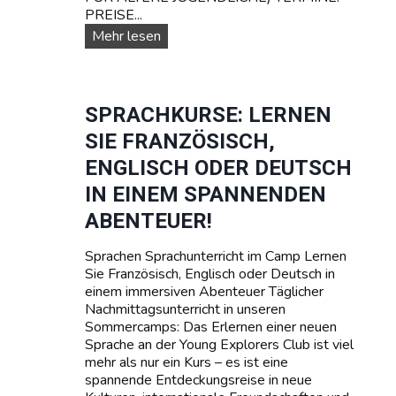
PREISE...
r
T
U
Mehr lesen
e
n
e
s
n
e
a
r
SPRACHKURSE: LERNEN
g
e
SIE FRANZÖSISCH,
e
T
r
e
ENGLISCH ODER DEUTSCH
r
IN EINEM SPANNENDEN
m
i
ABENTEUER!
n
e
Sprachen Sprachunterricht im Camp Lernen
u
Sie Französisch, Englisch oder Deutsch in
n
einem immersiven Abenteuer Täglicher
d
Nachmittagsunterricht in unseren
P
Sommercamps: Das Erlernen einer neuen
r
Sprache an der Young Explorers Club ist viel
e
mehr als nur ein Kurs – es ist eine
i
spannende Entdeckungsreise in neue
s