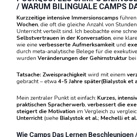
/ WARUM BILINGUALE CAMPS D
Kurzzeitige intensive Immersionscamps
führen
Wochen
, die oft die gleiche Anzahl von Stund
Unterricht verteilt sind. Ich beobachte eine schn
Selbstvertrauen in der Konversation
, eine kla
wie eine
verbesserte Aufmerksamkeit
und
exe
durch meta-analytische Belege für die exekutive
wurden
Veränderungen der Gehirnstruktur
bei
Tatsache:
Zweisprachigkeit
wird mit einem
ver
gebracht – etwa
4-5 Jahre später
(Bialystok et a
Mein zentraler Punkt ist einfach:
Kurzes, intensi
praktischen Spracherwerb
,
verbessert die exe
steigert die Motivation
im Vergleich zu verglei
Unterricht
(siehe
Bialystok et al.
;
Mechelli et al
Wie Camps Das Lernen Beschleunigen