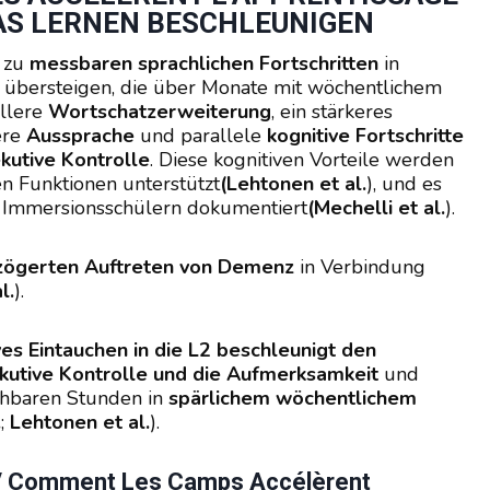
AS LERNEN BESCHLEUNIGEN
 zu
messbaren sprachlichen Fortschritten
in
en übersteigen, die über Monate mit wöchentlichem
ellere
Wortschatzerweiterung
, ein stärkeres
rere
Aussprache
und parallele
kognitive Fortschritte
kutive Kontrolle
. Diese kognitiven Vorteile werden
n Funktionen unterstützt
(Lehtonen et al.
), und es
 Immersionsschülern dokumentiert
(Mechelli et al.
).
zögerten Auftreten von Demenz
in Verbindung
l.
).
ves Eintauchen in die L2
beschleunigt den
kutive Kontrolle und die Aufmerksamkeit
und
chbaren Stunden in
spärlichem wöchentlichem
.
;
Lehtonen et al.
).
 / Comment Les Camps Accélèrent