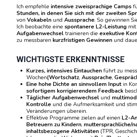
Ich empfehle
intensive zweisprachige Camps
f
Stunden, in denen Sie sich mit der zweiten Sp
von
Vokabeln
und
Aussprache
. So gewinnen S
Ich beobachte eine
spontanere L2-Leistung
mi
Aufgabenwechsel
trainieren die
exekutive Kon
zu messbaren
kurzfristigen Gewinnen
und daue
WICHTIGSTE ERKENNTNISSE
Kurzes, intensives Eintauchen
führt zu mes
Wochen
(Wortschatz
,
Aussprache
,
Gespräch
Eine hohe Dichte an sinnvollem Input
in Ko
sofortigem korrigierendem Feedback
besch
Täglicher Aufgabenwechsel
und
multimoda
Kontrolle
und die Aufmerksamkeit und sti
Veränderungen überein.
Effektive Programme zielen auf einen
L2-An
Betreuern zu Kindern
,
muttersprachliche/n
inhaltsbezogene Aktivitäten
(TPR, Geschicht