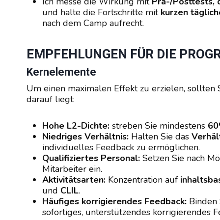
Ich messe die Wirkung mit
Prä-/Posttests,
und halte die Fortschritte mit
kurzen täglic
nach dem Camp aufrecht.
EMPFEHLUNGEN FÜR DIE PRO
Kernelemente
Um einen maximalen Effekt zu erzielen, sollten
darauf liegt:
Hohe L2-Dichte:
streben Sie mindestens
60
Niedriges Verhältnis:
Halten Sie das
Verhäl
individuelles Feedback zu ermöglichen.
Qualifiziertes Personal:
Setzen Sie nach Mö
Mitarbeiter ein.
Aktivitätsarten:
Konzentration auf
inhaltsba
und
CLIL
.
Häufiges korrigierendes Feedback:
Binden 
sofortiges, unterstützendes korrigierendes F