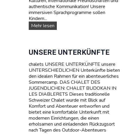
Kulturen, internationale Freundschaften und
e
authentische Kommunikation! Unsere
immersiven Sprachprogramme sollen
Kindern...
S
Mehr lesen
p
r
a
c
UNSERE UNTERKÜNFTE
h
k
chalets UNSERE UNTERKÜNFTE unsere
u
UNTERSCHIEDLICHEN Unterkünfte bieten
r
den idealen Rahmen für ein abenteuerliches
s
Sommercamp. DAS CHALET DES
e
JUGENDLICHEN: CHALET BUDOKAN IN
:
LES DIABLERETS Dieses traditionelle
L
Schweizer Chalet wurde mit Blick auf
e
Komfort und Abenteuer entworfen und
r
bietet eine komfortable Unterkunft mit
n
modernen Einrichtungen, die einen
e
erholsamen und einladenden Rückzugsort
n
nach Tagen des Outdoor-Abenteuers
S