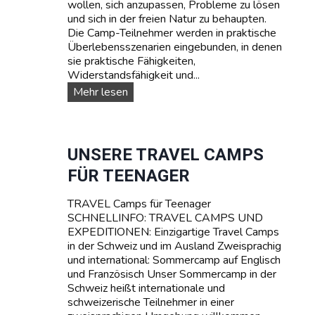
wollen, sich anzupassen, Probleme zu lösen
N
und sich in der freien Natur zu behaupten.
A
Die Camp-Teilnehmer werden in praktische
G
Überlebensszenarien eingebunden, in denen
E
sie praktische Fähigkeiten,
R
Widerstandsfähigkeit und...
C
A
S
Mehr lesen
M
U
P
R
T
V
A
I
UNSERE TRAVEL CAMPS
R
V
FÜR TEENAGER
I
A
F
L
A
TRAVEL Camps für Teenager
-
SCHNELLINFO: TRAVEL CAMPS UND
S
EXPEDITIONEN: Einzigartige Travel Camps
O
in der Schweiz und im Ausland Zweisprachig
M
und international: Sommercamp auf Englisch
M
und Französisch Unser Sommercamp in der
E
Schweiz heißt internationale und
R
schweizerische Teilnehmer in einer
C