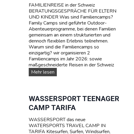
FAMILIENREISE in der Schweiz
BERATUNGSGESPRÄCHE FÜR ELTERN
UND KINDER Was sind Familiencamps?
Family Camps sind geführte Outdoor-
Abenteuerprogramme, bei denen Familien
gemeinsam an einem strukturierten und
dennoch flexiblen Erlebnis teilnehmen.
Warum sind die Familiencamps so
einzigartig? wir organisieren 2
Familiencamps im Jahr 2026: sowie
maßgeschneiderte Reisen in der Schweiz
F
Mehr lesen
A
M
I
L
WASSERSPORT TEENAGER
I
CAMP TARIFA
E
N
WASSERSPORT das neue
-
WATERSPORTS TRAVEL CAMP IN
C
TARIFA Kitesurfen, Surfen, Windsurfen,
a