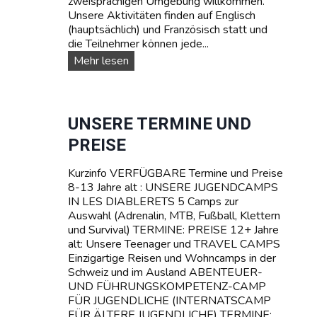
zweisprachigen Umgebung willkommen.
A
Unsere Aktivitäten finden auf Englisch
M
(hauptsächlich) und Französisch statt und
P
die Teilnehmer können jede...
I
N
U
Mehr lesen
D
n
E
s
R
e
S
r
UNSERE TERMINE UND
C
e
PREISE
H
T
W
R
E
Kurzinfo VERFÜGBARE Termine und Preise
A
I
8-13 Jahre alt : UNSERE JUGENDCAMPS
V
Z
IN LES DIABLERETS 5 Camps zur
E
Auswahl (Adrenalin, MTB, Fußball, Klettern
L
und Survival) TERMINE: PREISE 12+ Jahre
C
alt: Unsere Teenager und TRAVEL CAMPS
a
Einzigartige Reisen und Wohncamps in der
m
Schweiz und im Ausland ABENTEUER-
p
UND FÜHRUNGSKOMPETENZ-CAMP
s
FÜR JUGENDLICHE (INTERNATSCAMP
f
FÜR ÄLTERE JUGENDLICHE) TERMINE:
ü