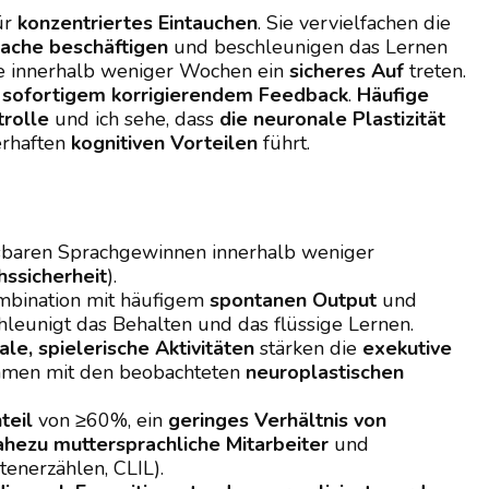
ür
konzentriertes Eintauchen
. Sie vervielfachen die
rache beschäftigen
und beschleunigen das Lernen
ie innerhalb weniger Wochen ein
sicheres Auf
treten.
t
sofortigem korrigierendem Feedback
.
Häufige
trolle
und ich sehe, dass
die neuronale Plastizität
rhaften
kognitiven Vorteilen
führt.
sbaren Sprachgewinnen innerhalb weniger
ssicherheit
).
mbination mit häufigem
spontanen Output
und
leunigt das Behalten und das flüssige Lernen.
le, spielerische Aktivitäten
stärken die
exekutive
mmen mit den beobachteten
neuroplastischen
teil
von ≥60%, ein
geringes Verhältnis von
ahezu muttersprachliche Mitarbeiter
und
enerzählen, CLIL).