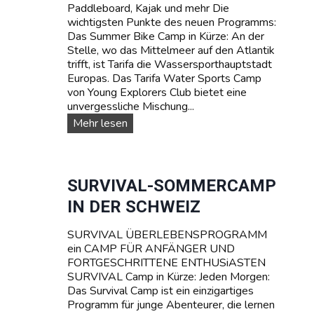
Paddleboard, Kajak und mehr Die
m
wichtigsten Punkte des neuen Programms:
p
Das Summer Bike Camp in Kürze: An der
s
Stelle, wo das Mittelmeer auf den Atlantik
trifft, ist Tarifa die Wassersporthauptstadt
Europas. Das Tarifa Water Sports Camp
von Young Explorers Club bietet eine
unvergessliche Mischung...
W
Mehr lesen
A
S
S
E
SURVIVAL-SOMMERCAMP
R
IN DER SCHWEIZ
S
P
SURVIVAL ÜBERLEBENSPROGRAMM
O
ein CAMP FÜR ANFÄNGER UND
R
FORTGESCHRITTENE ENTHUSiASTEN
T
SURVIVAL Camp in Kürze: Jeden Morgen:
T
Das Survival Camp ist ein einzigartiges
E
Programm für junge Abenteurer, die lernen
E