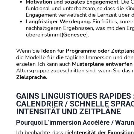
Motivation und soziales Engagement.
Die C
funktional und unterhaltsam, so dass die Ki
Engagement vervielfacht die Lernzeit über 
Langfristiger Werdegang.
Ein frühes, konzen
nachhaltigeren Ergebnissen, was mit den Er
übereinstimmt
(Genesee
).
Wenn Sie
Ideen für Programme oder Zeitplän
die Modelle für
die
tägliche Immersion und den A
erzielen. Ich kann auch
Musterpläne entwerfen
Altersgruppe zugeschnitten sind, wenn Sie das 
Zielsprache
.
GAINS LINGUISTIQUES RAPIDES 
CALENDRIER / SCHNELLE SPRA
INTENSITÄT UND ZEITPLÄNE
Pourquoi L’immersion Accélère / Warum
Ich beobachte, dass die
Intensität der Exposition