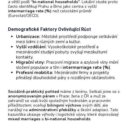
a větší podíl
“bi‑national households”
. Lokální studie proto
často identifikují Prahu a Brno jako centra s vyšší
intermarriage rate (%)
než celostátní průměr
(Eurostat/OECD).
Demografické Faktory Ovlivňující Růst
Urbanizace:
Městské prostředí podporuje setkávání
mezi lidmi z různých zemí a kultur.
Vyšší vzdělání:
Vysokoškolské prostředí a
mezinárodní studijní pobyty zvyšují mezikulturní
kontakty.
Migrační vlny:
Pracovní migrace a azylové vlny mění
složení populace a tím i
intermarriage rate (%)
.
Profesní mobilita:
Mezinárodní firmy a projekty
přinášejí dlouhodobé páry s rozdílnými občanstvími.
Sociálně‑praktický pohled
máme z terénu. Setkali jsme se s
anonymizovaným párem
v Praze: žena z ČR a muž ze
zahraničí se vzali kvůli společným hodnotám a pracovním
příležitostem; oceňují
bilingvní výchovu
svých dětí, ale
narážejí na
administrativní překážky
a školní adaptaci. Tato
kazuistika ukazuje výhody i logistické výzvy, které doprovázejí
mixed marriages
a
bi‑national households
.