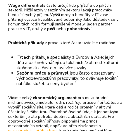
Wage differentials
často určují, kdo přijíždí a do jakých
sektorů. Nižší mzdy v sezónním sektoru lákají pracovníky
hledající rychlý příjem. Vyšší mzdy a benefity v
IT
zase
přitahují vysoce kvalifikované odborníky. Jako důsledek se v
komunitách rodin formují smíšené modely: jeden partner
pracuje v
IT
, druhý v
péči
nebo
pohostinství
.
Praktické příklady
z praxe, které často uvádíme rodinám:
IT/tech
přitahuje specialisty z Evropy a Asie; jejich
děti a partneři vnášejí do lokálních škol multikulturní
zkušenosti a často mluví více jazyky.
Sezónní práce a průmysl
jsou často obsazovány
východoevropskými pracovníky; to ovlivňuje lokální
nabídku služeb a ceny bydlení.
Vidíme velký
ekonomický argument
pro mezinárodní
míchání: zvyšuje mobilitu rodin, rozšiřuje pracovní příležitosti a
vytváří sociální sítě, které děti a rodiče promění v aktivní
účastníky širšího trhu. Podrobné číselné údaje k jednotlivým
sektorům je ale potřeba doplnit z aktuálních statistik. Pro
doprovodné sociální přínosy připomínáme přínos
mezinárodních vztahů, například přes zkušenosti s
mezinárodními přátelstvími
, která rodinám pomáhají lépe