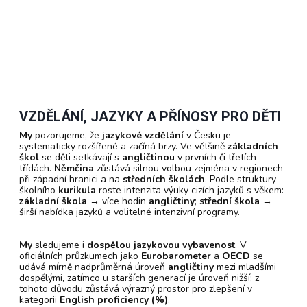
VZDĚLÁNÍ, JAZYKY A PŘÍNOSY PRO DĚTI
My
pozorujeme, že
jazykové vzdělání
v Česku je
systematicky rozšířené a začíná brzy. Ve většině
základních
škol
se děti setkávají s
angličtinou
v prvních či třetích
třídách.
Němčina
zůstává silnou volbou zejména v regionech
při západní hranici a na
středních školách
. Podle struktury
školního
kurikula
roste intenzita výuky cizích jazyků s věkem:
základní škola
→ více hodin
angličtiny
;
střední škola
→
širší nabídka jazyků a volitelné intenzivní programy.
My
sledujeme i
dospělou jazykovou vybavenost
. V
oficiálních průzkumech jako
Eurobarometer
a
OECD
se
udává mírně nadprůměrná úroveň
angličtiny
mezi mladšími
dospělými, zatímco u starších generací je úroveň nižší; z
tohoto důvodu zůstává výrazný prostor pro zlepšení v
kategorii
English proficiency (%)
.