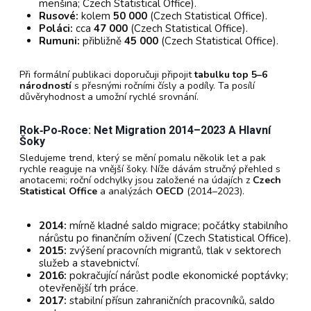
menšina; Czech Statistical Office).
Rusové:
kolem
50 000
(Czech Statistical Office).
Poláci:
cca
47 000
(Czech Statistical Office).
Rumuni:
přibližně
45 000
(Czech Statistical Office).
Při formální publikaci doporučuji připojit
tabulku top 5–6
národností
s přesnými ročními čísly a podíly. Ta posílí
důvěryhodnost a umožní rychlé srovnání.
Rok‑po‑roce: Net Migration 2014–2023 A Hlavní
Šoky
Sledujeme trend, který se mění pomalu několik let a pak
rychle reaguje na vnější šoky. Níže dávám stručný přehled s
anotacemi; roční odchylky jsou založené na údajích z
Czech
Statistical Office
a analýzách
OECD
(2014–2023).
2014:
mírně kladné saldo migrace; počátky stabilního
nárůstu po finančním oživení (Czech Statistical Office).
2015:
zvýšení pracovních migrantů, tlak v sektorech
služeb a stavebnictví.
2016:
pokračující nárůst podle ekonomické poptávky;
otevřenější trh práce.
2017:
stabilní přísun zahraničních pracovníků, saldo