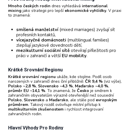
Mnoho českých rodin
dnes vyhledává
international
mixing
jako strategii pro lepší
ekonomické vyhlídky
. V praxi
to znamená:
smíšená manželství
(mixed marriages) zvyšují síť
profesních kontaktů,
vícejazyčné domácnosti
(multilingual families)
zlepšují jazykové dovednosti dětí,
mezikulturní sociální sítě
otevírají příležitosti pro
práci v zahraničí a větší
EU mobility
.
Krátké Srovnání Regionu
Krátké srovnání regionu
ukáže, kde stojíme. Podíl osob
narozených v zahraničí dnes činí přibližně:
ČR 9,4 %
(viz výše),
Polsko ~2,8 %
,
Slovensko ~4,3 %
,
Maďarsko ~4,0 %
,
průměr EU ~14,1 %
. To znamená, že
Česko
je směrem k
zahraničním obyvatelům výrazně otevřenější než sousední
Polsko
,
Slovensko
a
Maďarsko
, ale stále pod
evropským
průměrem
. Takový rozdíl ovlivňuje místní přístup k
multikulturním zkušenostem
i rychlost integrovaní
zahraničních rodin.
Hlavní Výhody Pro Rodiny