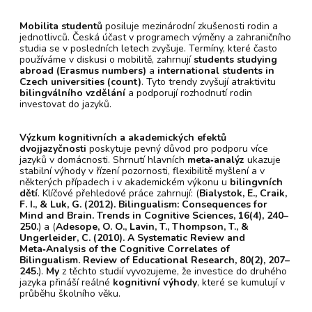
Mobilita studentů
posiluje mezinárodní zkušenosti rodin a
jednotlivců. Česká účast v programech výměny a zahraničního
studia se v posledních letech zvyšuje. Termíny, které často
používáme v diskusi o mobilitě, zahrnují
students studying
abroad (Erasmus numbers)
a
international students in
Czech universities (count)
. Tyto trendy zvyšují atraktivitu
bilingválního vzdělání
a podporují rozhodnutí rodin
investovat do jazyků.
Výzkum kognitivních a akademických efektů
dvojjazyčnosti
poskytuje pevný důvod pro podporu více
jazyků v domácnosti. Shrnutí hlavních
meta‑analýz
ukazuje
stabilní výhody v řízení pozornosti, flexibilitě myšlení a v
některých případech i v akademickém výkonu u
bilingvních
dětí
. Klíčové přehledové práce zahrnují: (
Bialystok, E., Craik,
F. I., & Luk, G. (2012). Bilingualism: Consequences for
Mind and Brain. Trends in Cognitive Sciences, 16(4), 240–
250.
) a (
Adesope, O. O., Lavin, T., Thompson, T., &
Ungerleider, C. (2010). A Systematic Review and
Meta‑Analysis of the Cognitive Correlates of
Bilingualism. Review of Educational Research, 80(2), 207–
245.
).
My
z těchto studií vyvozujeme, že investice do druhého
jazyka přináší reálné
kognitivní výhody
, které se kumulují v
průběhu školního věku.