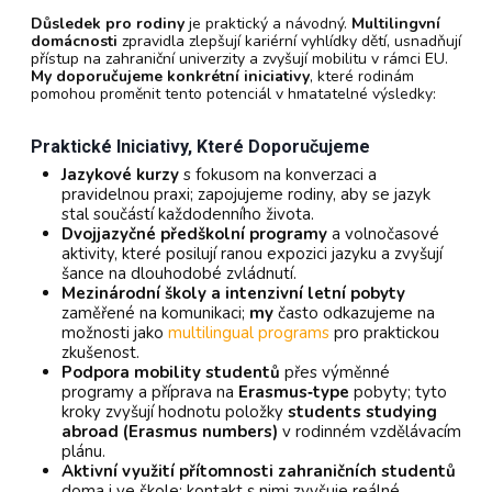
Důsledek pro rodiny
je praktický a návodný.
Multilingvní
domácnosti
zpravidla zlepšují kariérní vyhlídky dětí, usnadňují
přístup na zahraniční univerzity a zvyšují mobilitu v rámci EU.
My doporučujeme konkrétní iniciativy
, které rodinám
pomohou proměnit tento potenciál v hmatatelné výsledky:
Praktické Iniciativy, Které Doporučujeme
Jazykové kurzy
s fokusom na konverzaci a
pravidelnou praxi; zapojujeme rodiny, aby se jazyk
stal součástí každodenního života.
Dvojjazyčné předškolní programy
a volnočasové
aktivity, které posilují ranou expozici jazyku a zvyšují
šance na dlouhodobé zvládnutí.
Mezinárodní školy a intenzivní letní pobyty
zaměřené na komunikaci;
my
často odkazujeme na
možnosti jako
multilingual programs
pro praktickou
zkušenost.
Podpora mobility studentů
přes výměnné
programy a příprava na
Erasmus‑type
pobyty; tyto
kroky zvyšují hodnotu položky
students studying
abroad (Erasmus numbers)
v rodinném vzdělávacím
plánu.
Aktivní využití přítomnosti zahraničních studentů
doma i ve škole; kontakt s nimi zvyšuje reálné