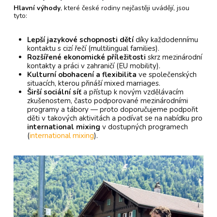
Hlavní výhody
, které české rodiny nejčastěji uvádějí, jsou
tyto:
Lepší jazykové schopnosti dětí
díky každodennímu
kontaktu s cizí řečí (multilingual families).
Rozšířené ekonomické příležitosti
skrz mezinárodní
kontakty a práci v zahraničí (EU mobility).
Kulturní obohacení a flexibilita
ve společenských
situacích, kterou přináší mixed marriages.
Širší sociální síť
a přístup k novým vzdělávacím
zkušenostem, často podporované mezinárodními
programy a tábory — proto doporučujeme podpořit
děti v takových aktivitách a podívat se na nabídku pro
international mixing
v dostupných programech
(
international mixing
).