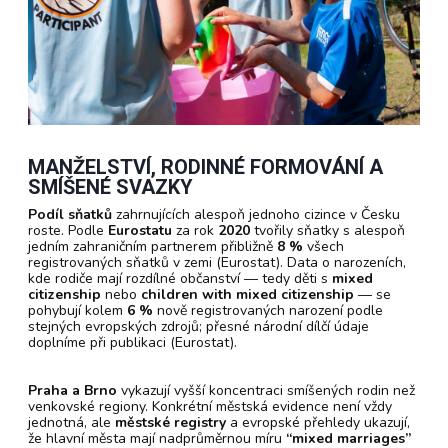
MANŽELSTVÍ, RODINNÉ FORMOVÁNÍ A
SMÍŠENÉ SVAZKY
Podíl sňatků
zahrnujících alespoň jednoho cizince v Česku
roste. Podle
Eurostatu
za rok
2020
tvořily sňatky s alespoň
jedním zahraničním partnerem přibližně
8 %
všech
registrovaných sňatků v zemi (Eurostat). Data o narozeních,
kde rodiče mají rozdílné občanství — tedy děti s
mixed
citizenship
nebo
children with mixed citizenship
— se
pohybují kolem
6 %
nově registrovaných narození podle
stejných evropských zdrojů; přesné národní dílčí údaje
doplníme při publikaci (Eurostat).
Praha a Brno
vykazují vyšší koncentraci smíšených rodin než
venkovské regiony. Konkrétní městská evidence není vždy
jednotná, ale
městské registry
a evropské přehledy ukazují,
že hlavní města mají nadprůměrnou míru
“mixed marriages”