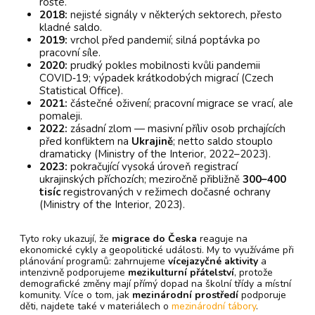
roste.
2018:
nejisté signály v některých sektorech, přesto
kladné saldo.
2019:
vrchol před pandemií; silná poptávka po
pracovní síle.
2020:
prudký pokles mobilnosti kvůli pandemii
COVID‑19; výpadek krátkodobých migrací (Czech
Statistical Office).
2021:
částečné oživení; pracovní migrace se vrací, ale
pomaleji.
2022:
zásadní zlom — masivní příliv osob prchajících
před konfliktem na
Ukrajině
; netto saldo stouplo
dramaticky (Ministry of the Interior, 2022–2023).
2023:
pokračující vysoká úroveň registrací
ukrajinských příchozích; meziročně přibližně
300–400
tisíc
registrovaných v režimech dočasné ochrany
(Ministry of the Interior, 2023).
Tyto roky ukazují, že
migrace do Česka
reaguje na
ekonomické cykly a geopolitické události. My to využíváme při
plánování programů: zahrnujeme
vícejazyčné aktivity
a
intenzivně podporujeme
mezikulturní přátelství
, protože
demografické změny mají přímý dopad na školní třídy a místní
komunity. Více o tom, jak
mezinárodní prostředí
podporuje
děti, najdete také v materiálech o
mezinárodní tábory
.