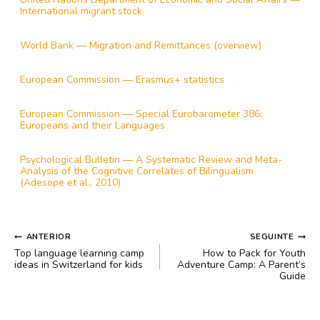
International migrant stock
World Bank — Migration and Remittances (overview)
European Commission — Erasmus+ statistics
European Commission — Special Eurobarometer 386:
Europeans and their Languages
Psychological Bulletin — A Systematic Review and Meta-
Analysis of the Cognitive Correlates of Bilingualism
(Adesope et al., 2010)
NAVEGAÇÃO
ANTERIOR
SEGUINTE
DE
Top language learning camp
How to Pack for Youth
POST
ideas in Switzerland for kids
Adventure Camp: A Parent’s
Guide