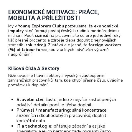
EKONOMICKÉ MOTIVACE: PRÁCE,
MOBILITA A PŘÍLEŽITOSTI
My v
Young Explorers Clubu
pozorujeme, že
ekonomické
impulzy
silně formují postoj českých rodin k mezinárodnímu
míchání. Podíl
cizinců
na pracovní síle se pro jednotlivé roky
liší; přesné procento a zdroj je třeba doplnit z nejnovějších
statistik (
rok, zdroj
). Zůstává ale jasné, že
foreign workers
(%) of labour force
jsou v určitých odvětvích výrazně
nadprůměrní.
Klíčová Čísla A Sektory
Níže uvádíme hlavní sektory s vysokým zastoupením
zahraničních pracovníků; tam, kde chybí přesné číslo, uvádíme
poznámku k doplnění.
Stavebnictví:
často jedno z nejvíce zastoupených
odvětví; detailní podíl je třeba doplnit.
Průmysl / manufacturing:
silná koncentrace
sezónních i dlouhodobých pracovníků; doplnit
konkrétní data.
IT a technologie:
přitahuje západní a asijské
specialisty a jejich partnery; tady migranti často