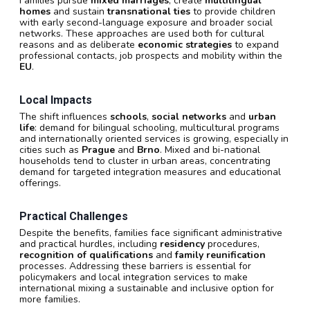
Families pursue
mixed marriages
, create
multilingual
homes
and sustain
transnational ties
to provide children
with early second-language exposure and broader social
networks. These approaches are used both for cultural
reasons and as deliberate
economic strategies
to expand
professional contacts, job prospects and mobility within the
EU
.
Local Impacts
The shift influences
schools
,
social networks
and
urban
life
: demand for bilingual schooling, multicultural programs
and internationally oriented services is growing, especially in
cities such as
Prague
and
Brno
. Mixed and bi-national
households tend to cluster in urban areas, concentrating
demand for targeted integration measures and educational
offerings.
Practical Challenges
Despite the benefits, families face significant administrative
and practical hurdles, including
residency
procedures,
recognition of qualifications
and
family reunification
processes. Addressing these barriers is essential for
policymakers and local integration services to make
international mixing a sustainable and inclusive option for
more families.