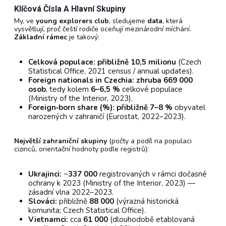
Klíčová Čísla A Hlavní Skupiny
My, ve
young explorers club
, sledujeme
data
, která
vysvětlují, proč čeští rodiče oceňují mezinárodní míchání.
Základní rámec
je takový:
Celková populace:
přibližně 10,5 milionu
(Czech
Statistical Office, 2021 census / annual updates).
Foreign nationals in Czechia:
zhruba 669 000
osob
, tedy kolem
6–6,5 %
celkové populace
(Ministry of the Interior, 2023).
Foreign‑born share (%):
přibližně 7–8 %
obyvatel
narozených v zahraničí (Eurostat, 2022–2023).
Největší zahraniční skupiny
(počty a podíl na populaci
cizinců, orientační hodnoty podle registrů):
Ukrajinci:
~
337 000
registrovaných v rámci dočasné
ochrany k 2023 (Ministry of the Interior, 2023) —
zásadní vlna 2022–2023.
Slováci:
přibližně
88 000
(výrazná historická
komunita; Czech Statistical Office).
Vietnamci:
cca
61 000
(dlouhodobě etablovaná