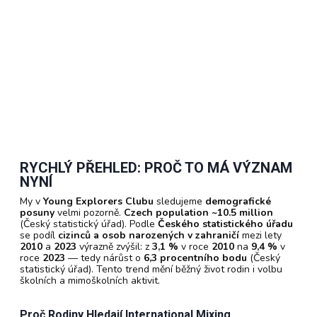
RYCHLÝ PŘEHLED: PROČ TO MÁ VÝZNAM
NYNÍ
My v
Young Explorers Clubu
sledujeme
demografické
posuny
velmi pozorně.
Czech population ~10.5 million
(Český statistický úřad). Podle
Českého statistického úřadu
se podíl
cizinců a osob narozených v zahraničí
mezi lety
2010
a
2023
výrazně zvýšil: z
3,1 %
v roce
2010
na
9,4 %
v
roce
2023
— tedy nárůst o
6,3 procentního bodu
(Český
statistický úřad). Tento trend mění běžný život rodin i volbu
školních a mimoškolních aktivit.
Proč Rodiny Hledají International Mixing