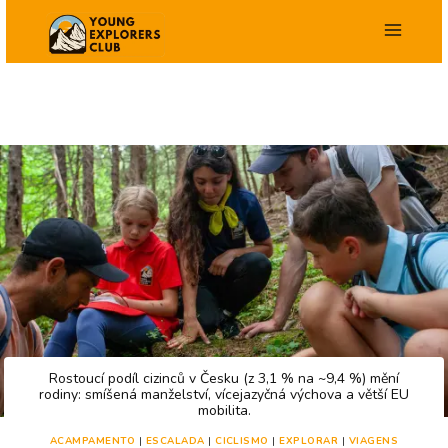
Salta
para
o
conteúdo
Rostoucí podíl cizinců v Česku (z 3,1 % na ~9,4 %) mění
rodiny: smíšená manželství, vícejazyčná výchova a větší EU
mobilita.
ACAMPAMENTO
|
ESCALADA
|
CICLISMO
|
EXPLORAR
|
VIAGENS