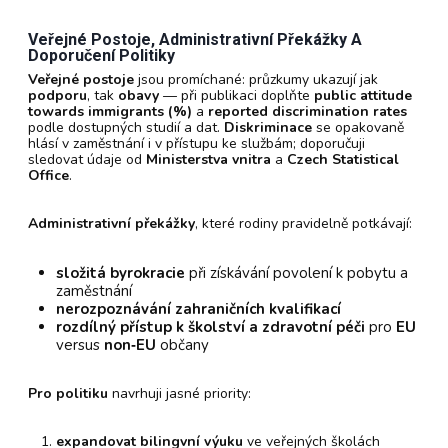
Veřejné Postoje, Administrativní Překážky A
Doporučení Politiky
Veřejné postoje
jsou promíchané: průzkumy ukazují jak
podporu
, tak
obavy
— při publikaci doplňte
public attitude
towards immigrants (%)
a
reported discrimination rates
podle dostupných studií a dat.
Diskriminace
se opakovaně
hlásí v zaměstnání i v přístupu ke službám; doporučuji
sledovat údaje od
Ministerstva vnitra
a
Czech Statistical
Office
.
Administrativní překážky
, které rodiny pravidelně potkávají:
složitá byrokracie
při získávání povolení k pobytu a
zaměstnání
nerozpoznávání zahraničních kvalifikací
rozdílný přístup k školství a zdravotní péči
pro
EU
versus
non‑EU
občany
Pro politiku
navrhuji jasné priority:
expandovat bilingvní výuku
ve veřejných školách