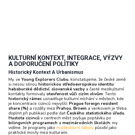
KULTURNÍ KONTEXT, INTEGRACE, VÝZVY
A DOPORUČENÍ POLITIKY
Historický Kontext A Urbanismus
My, ve
Young Explorers Clubu
, konstatujeme, že české země
si nesou silnou
historickou středoevropskou identitu
:
habsburské dědictví
,
slovanské vazby
a časté mezikulturní
kontakty formovaly
otevřenost vůči cizím vlivům
. Tento
historický rámec
usnadňuje kulturní míchání v městech, kde
je koncentrace cizinců nejvyšší.
Prague foreign resident
share (%)
a rozdíly mezi
Prahou
,
Brnem
a venkovem je třeba
doplnit při publikaci podle dat
Českého statistického úřadu
.
Hustota cizinců
v centrech měst zvyšuje poptávku po
bilingvních programech
a
mezinárodních školách
; my
vidíme, že programy jako
multikulturní tábory
působí jako
praktické mosty mezi kulturami.