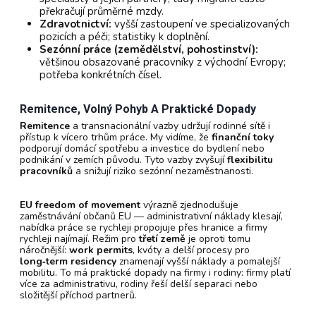
překračují průměrné mzdy.
Zdravotnictví:
vyšší zastoupení ve specializovaných
pozicích a péči; statistiky k doplnění.
Sezónní práce (zemědělství, pohostinství):
většinou obsazované pracovníky z východní Evropy;
potřeba konkrétních čísel.
Remitence, Volný Pohyb A Praktické Dopady
Remitence
a transnacionální vazby udržují rodinné sítě i
přístup k vícero trhům práce. My vidíme, že
finanční toky
podporují domácí spotřebu a investice do bydlení nebo
podnikání v zemích původu. Tyto vazby zvyšují
flexibilitu
pracovníků
a snižují riziko sezónní nezaměstnanosti.
EU freedom of movement
výrazně zjednodušuje
zaměstnávání občanů EU — administrativní náklady klesají,
nabídka práce se rychleji propojuje přes hranice a firmy
rychleji najímají. Režim pro
třetí země
je oproti tomu
náročnější:
work permits
, kvóty a delší procesy pro
long‑term residency
znamenají vyšší náklady a pomalejší
mobilitu. To má praktické dopady na firmy i rodiny: firmy platí
více za administrativu, rodiny řeší delší separaci nebo
složitější příchod partnerů.