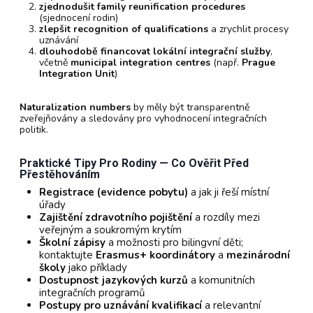
zjednodušit family reunification procedures
(sjednocení rodin)
zlepšit recognition of qualifications
a zrychlit procesy
uznávání
dlouhodobě financovat lokální integrační služby
,
včetně
municipal integration centres
(např.
Prague
Integration Unit
)
Naturalization numbers
by měly být transparentně
zveřejňovány a sledovány pro vyhodnocení integračních
politik.
Praktické Tipy Pro Rodiny — Co Ověřit Před
Přestěhováním
Registrace (evidence pobytu)
a jak ji řeší místní
úřady
Zajištění zdravotního pojištění
a rozdíly mezi
veřejným a soukromým krytím
Školní zápisy
a možnosti pro bilingvní děti;
kontaktujte
Erasmus+ koordinátory
a
mezinárodní
školy
jako příklady
Dostupnost jazykových kurzů
a komunitních
integračních programů
Postupy pro uznávání kvalifikací
a relevantní