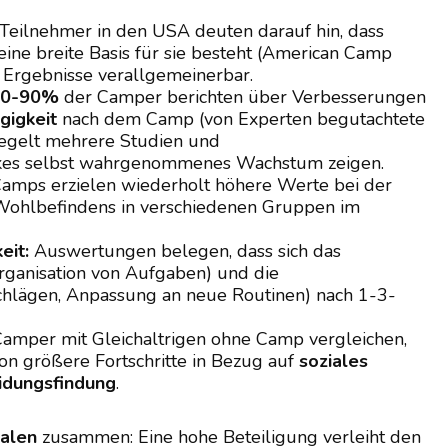
Teilnehmer in den USA deuten darauf hin, dass
eine breite Basis für sie besteht (American Camp
e Ergebnisse verallgemeinerbar.
70-90%
der Camper berichten über Verbesserungen
gigkeit
nach dem Camp (von Experten begutachtete
egelt mehrere Studien und
rkes selbst wahrgenommenes Wachstum zeigen.
Camps erzielen wiederholt höhere Werte bei der
ohlbefindens in verschiedenen Gruppen im
eit:
Auswertungen belegen, dass sich das
rganisation von Aufgaben) und die
hlägen, Anpassung an neue Routinen) nach 1-3-
mper mit Gleichaltrigen ohne Camp vergleichen,
on größere Fortschritte in Bezug auf
soziales
idungsfindung
.
alen
zusammen: Eine hohe Beteiligung verleiht den