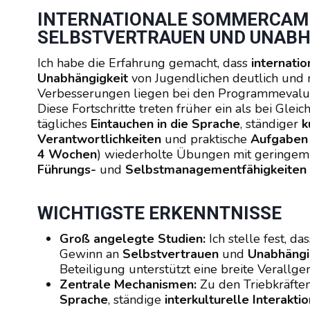
INTERNATIONALE SOMMERCAM
SELBSTVERTRAUEN UND UNABH
Ich habe die Erfahrung gemacht, dass
internat
Unabhängigkeit
von Jugendlichen deutlich und m
Verbesserungen liegen bei den Programmevalu
Diese Fortschritte treten früher ein als bei Gleic
tägliches
Eintauchen in die Sprache
, ständiger
k
Verantwortlichkeiten
und praktische
Aufgaben 
4 Wochen
) wiederholte Übungen mit geringem 
Führungs-
und
Selbstmanagementfähigkeiten
WICHTIGSTE ERKENNTNISSE
Groß angelegte Studien:
Ich stelle fest, da
Gewinn an
Selbstvertrauen
und
Unabhängi
Beteiligung unterstützt eine breite Verallge
Zentrale Mechanismen:
Zu den Triebkräfte
Sprache
, ständige
interkulturelle Interaktio