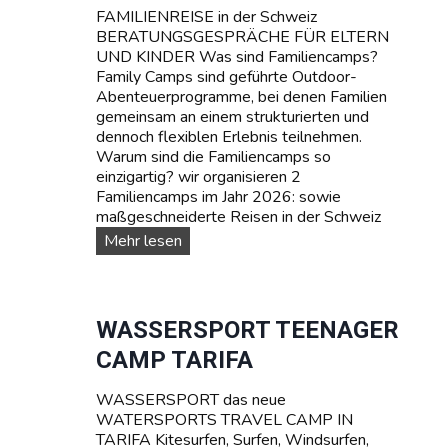
FAMILIENREISE in der Schweiz
BERATUNGSGESPRÄCHE FÜR ELTERN
UND KINDER Was sind Familiencamps?
Family Camps sind geführte Outdoor-
Abenteuerprogramme, bei denen Familien
gemeinsam an einem strukturierten und
dennoch flexiblen Erlebnis teilnehmen.
Warum sind die Familiencamps so
einzigartig? wir organisieren 2
Familiencamps im Jahr 2026: sowie
maßgeschneiderte Reisen in der Schweiz
F
Mehr lesen
A
M
I
L
WASSERSPORT TEENAGER
I
CAMP TARIFA
E
N
WASSERSPORT das neue
-
WATERSPORTS TRAVEL CAMP IN
C
TARIFA Kitesurfen, Surfen, Windsurfen,
a