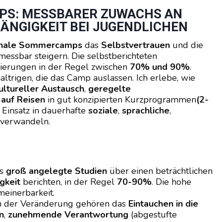
PS: MESSBARER ZUWACHS AN
ÄNGIGKEIT BEI JUGENDLICHEN
ionale Sommercamps
das
Selbstvertrauen
und die
essbar steigern. Die selbstberichteten
ierungen in der Regel zwischen
70% und 90%
.
haltrigen, die das Camp auslassen. Ich erlebe, wie
ultureller Austausch
,
geregelte
auf Reisen
in gut konzipierten Kurzprogrammen
(2-
Einsatz in dauerhafte
soziale
,
sprachliche
,
verwandeln.
ss
groß angelegte Studien
über einen beträchtlichen
gkeit
berichten, in der Regel
70-90%
. Die hohe
meinerbarkeit.
n der Veränderung gehören das
Eintauchen in die
n
,
zunehmende Verantwortung
(abgestufte