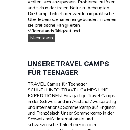
wollen, sich anzupassen, Probleme zu lösen
N
und sich in der freien Natur zu behaupten.
A
Die Camp-Teilnehmer werden in praktische
G
Überlebensszenarien eingebunden, in denen
E
sie praktische Fähigkeiten,
R
Widerstandsfähigkeit und...
C
A
S
Mehr lesen
M
U
P
R
T
V
A
I
UNSERE TRAVEL CAMPS
R
V
FÜR TEENAGER
I
A
F
L
A
TRAVEL Camps für Teenager
-
SCHNELLINFO: TRAVEL CAMPS UND
S
EXPEDITIONEN: Einzigartige Travel Camps
O
in der Schweiz und im Ausland Zweisprachig
M
und international: Sommercamp auf Englisch
M
und Französisch Unser Sommercamp in der
E
Schweiz heißt internationale und
R
schweizerische Teilnehmer in einer
C