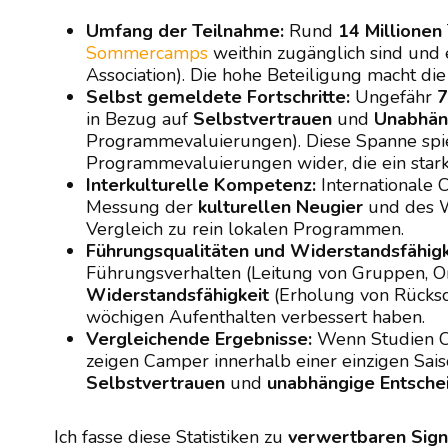
Umfang der Teilnahme:
Rund
14 Millionen
Sommercamps
weithin zugänglich sind und 
Association). Die hohe Beteiligung macht di
Selbst gemeldete Fortschritte:
Ungefähr
in Bezug auf
Selbstvertrauen
und
Unabhän
Programmevaluierungen). Diese Spanne spi
Programmevaluierungen wider, die ein sta
Interkulturelle Kompetenz:
Internationale 
Messung der
kulturellen Neugier
und des W
Vergleich zu rein lokalen Programmen.
Führungsqualitäten und Widerstandsfähigk
Führungsverhalten (Leitung von Gruppen, O
Widerstandsfähigkeit
(Erholung von Rücksc
wöchigen Aufenthalten verbessert haben.
Vergleichende Ergebnisse:
Wenn Studien Ca
zeigen Camper innerhalb einer einzigen Sais
Selbstvertrauen
und
unabhängige Entsche
Ich fasse diese Statistiken zu
verwertbaren Sign