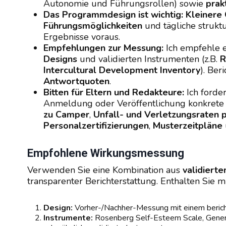
Autonomie und Führungsrollen) sowie
prak
Das Programmdesign ist wichtig:
Kleinere
Führungsmöglichkeiten
und tägliche strukt
Ergebnisse voraus.
Empfehlungen zur Messung:
Ich empfehle 
Designs
und validierten Instrumenten (z.B.
R
Intercultural Development Inventory
). Ber
Antwortquoten
.
Bitten für Eltern und Redakteure:
Ich forde
Anmeldung oder Veröffentlichung konkrete
zu Camper
,
Unfall- und Verletzungsraten
Personalzertifizierungen
,
Musterzeitpläne
Empfohlene Wirkungsmessung
Verwenden Sie eine Kombination aus
validiert
transparenter Berichterstattung. Enthalten Sie m
Design:
Vorher-/Nachher-Messung mit einem bericht
Instrumente:
Rosenberg Self-Esteem Scale, General