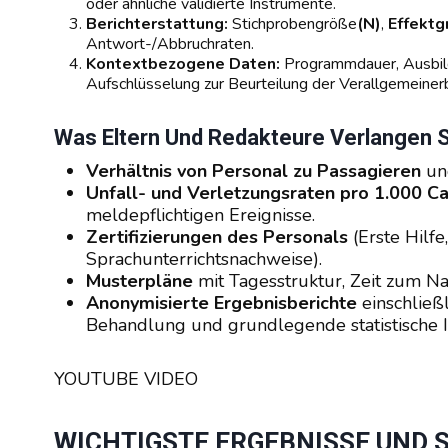
oder ähnliche validierte Instrumente.
Berichterstattung:
Stichprobengröße
(N)
,
Effekt
Antwort-/Abbruchraten.
Kontextbezogene Daten:
Programmdauer, Ausbil
Aufschlüsselung zur Beurteilung der Verallgemeinerb
Was Eltern Und Redakteure Verlangen S
Verhältnis von Personal zu Passagieren
und
Unfall- und Verletzungsraten pro 1.000
meldepflichtigen Ereignisse.
Zertifizierungen des Personals
(Erste Hilfe
Sprachunterrichtsnachweise).
Musterpläne
mit Tagesstruktur, Zeit zum 
Anonymisierte Ergebnisberichte
einschließ
Behandlung und grundlegende statistische I
YOUTUBE VIDEO
WICHTIGSTE ERGEBNISSE UND 