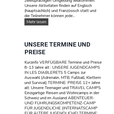
zweisprachigen Umgebung willkommen.
A
Unsere Aktivitäten finden auf Englisch
M
(hauptsächlich) und Französisch statt und
P
die Teilnehmer können jede...
I
N
U
Mehr lesen
D
n
E
s
R
e
S
r
UNSERE TERMINE UND
C
e
PREISE
H
T
W
R
E
Kurzinfo VERFÜGBARE Termine und Preise
A
I
8-13 Jahre alt : UNSERE JUGENDCAMPS
V
Z
IN LES DIABLERETS 5 Camps zur
E
Auswahl (Adrenalin, MTB, Fußball, Klettern
L
und Survival) TERMINE: PREISE 12+ Jahre
C
alt: Unsere Teenager und TRAVEL CAMPS
a
Einzigartige Reisen und Wohncamps in der
m
Schweiz und im Ausland ABENTEUER-
p
UND FÜHRUNGSKOMPETENZ-CAMP
s
FÜR JUGENDLICHE (INTERNATSCAMP
f
FÜR ÄLTERE JUGENDLICHE) TERMINE:
ü