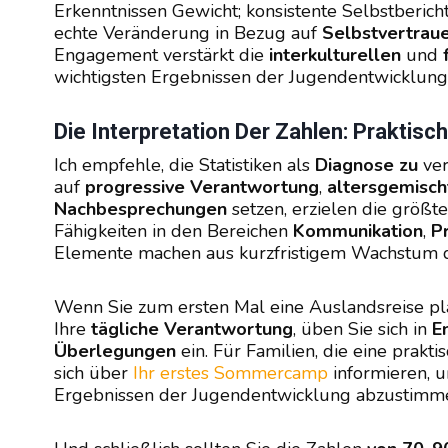
Erkenntnissen Gewicht; konsistente Selbstberic
echte Veränderung in Bezug auf
Selbstvertrau
Engagement verstärkt die
interkulturellen
und
wichtigsten Ergebnissen der Jugendentwicklung
Die Interpretation Der Zahlen: Praktisc
Ich empfehle, die Statistiken als
Diagnose zu
ve
auf
progressive Verantwortung
,
altersgemisc
Nachbesprechungen
setzen, erzielen die größt
Fähigkeiten in den Bereichen
Kommunikation
,
P
Elemente machen aus kurzfristigem Wachstum d
Wenn Sie zum ersten Mal eine Auslandsreise pla
Ihre
tägliche Verantwortung
, üben Sie sich in
E
Überlegungen
ein. Für Familien, die eine prakt
sich über
Ihr erstes Sommercamp
informieren, 
Ergebnissen der Jugendentwicklung abzustimm