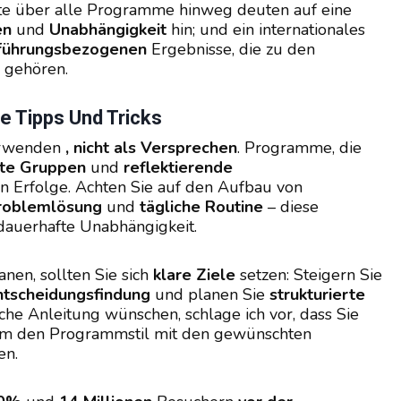
hte über alle Programme hinweg deuten auf eine
en
und
Unabhängigkeit
hin; und ein internationales
führungsbezogenen
Ergebnisse, die zu den
 gehören.
he Tipps Und Tricks
rwenden
, nicht als Versprechen
. Programme, die
hte Gruppen
und
reflektierende
en Erfolge. Achten Sie auf den Aufbau von
roblemlösung
und
tägliche Routine
– diese
auerhafte Unabhängigkeit.
nen, sollten Sie sich
klare Ziele
setzen: Steigern Sie
ntscheidungsfindung
und planen Sie
strukturierte
ische Anleitung wünschen, schlage ich vor, dass Sie
um den Programmstil mit den gewünschten
en.