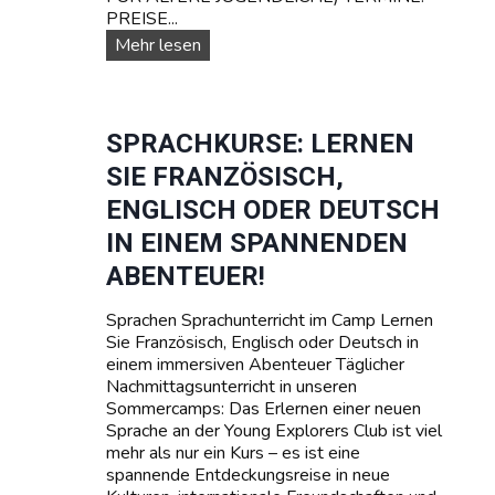
PREISE...
r
T
U
Mehr lesen
e
n
e
s
n
e
a
r
SPRACHKURSE: LERNEN
g
e
SIE FRANZÖSISCH,
e
T
r
e
ENGLISCH ODER DEUTSCH
r
IN EINEM SPANNENDEN
m
i
ABENTEUER!
n
e
Sprachen Sprachunterricht im Camp Lernen
u
Sie Französisch, Englisch oder Deutsch in
n
einem immersiven Abenteuer Täglicher
d
Nachmittagsunterricht in unseren
P
Sommercamps: Das Erlernen einer neuen
r
Sprache an der Young Explorers Club ist viel
e
mehr als nur ein Kurs – es ist eine
i
spannende Entdeckungsreise in neue
s