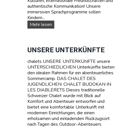
Kulturen, internationale Freundschaften und
e
authentische Kommunikation! Unsere
immersiven Sprachprogramme sollen
Kindern...
S
Mehr lesen
p
r
a
c
UNSERE UNTERKÜNFTE
h
k
chalets UNSERE UNTERKÜNFTE unsere
u
UNTERSCHIEDLICHEN Unterkünfte bieten
r
den idealen Rahmen für ein abenteuerliches
s
Sommercamp. DAS CHALET DES
e
JUGENDLICHEN: CHALET BUDOKAN IN
:
LES DIABLERETS Dieses traditionelle
L
Schweizer Chalet wurde mit Blick auf
e
Komfort und Abenteuer entworfen und
r
bietet eine komfortable Unterkunft mit
n
modernen Einrichtungen, die einen
e
erholsamen und einladenden Rückzugsort
n
nach Tagen des Outdoor-Abenteuers
S