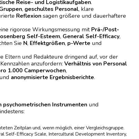
tische Reise- und Logistikaufgaben
.
 Gruppen
,
geschultes Personal
, klare
urierte
Reflexion
sagen größere und dauerhaftere
eine rigorose Wirkungsmessung mit
Prä-/Post-
osenberg Self-Esteem
,
General Self-Efficacy
,
ichten Sie
N
,
Effektgrößen
,
p-Werte
und
re Eltern und Redakteure dringend auf, vor der
 Kennzahlen anzufordern:
Verhältnis von Personal
 pro 1.000 Camperwochen
,
und
anonymisierte Ergebnisberichte
.
en psychometrischen Instrumenten
und
indestens:
eten Zeitplan und, wenn möglich, einer Vergleichsgruppe.
 Self-Efficacy Scale, Intercultural Development Inventory,