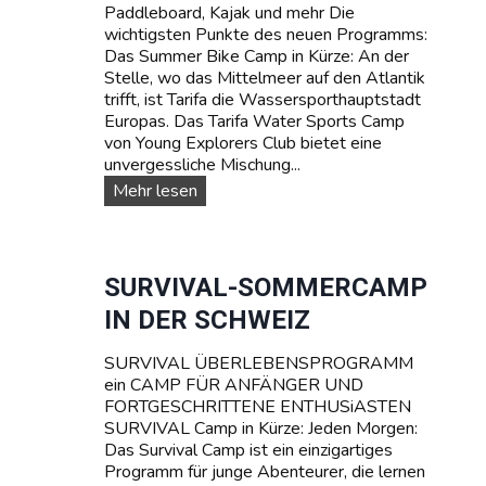
Paddleboard, Kajak und mehr Die
m
wichtigsten Punkte des neuen Programms:
p
Das Summer Bike Camp in Kürze: An der
s
Stelle, wo das Mittelmeer auf den Atlantik
trifft, ist Tarifa die Wassersporthauptstadt
Europas. Das Tarifa Water Sports Camp
von Young Explorers Club bietet eine
unvergessliche Mischung...
W
Mehr lesen
A
S
S
E
SURVIVAL-SOMMERCAMP
R
IN DER SCHWEIZ
S
P
SURVIVAL ÜBERLEBENSPROGRAMM
O
ein CAMP FÜR ANFÄNGER UND
R
FORTGESCHRITTENE ENTHUSiASTEN
T
SURVIVAL Camp in Kürze: Jeden Morgen:
T
Das Survival Camp ist ein einzigartiges
E
Programm für junge Abenteurer, die lernen
E