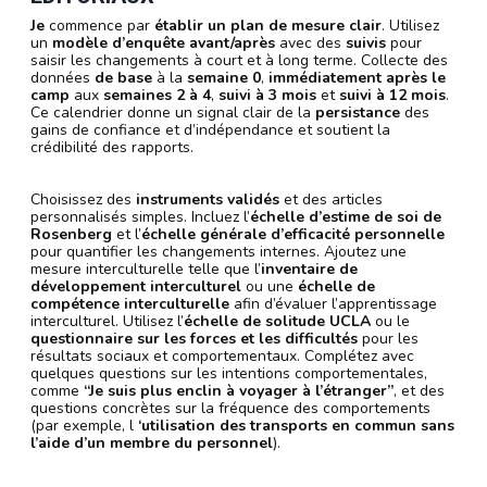
Je
commence par
établir un plan de mesure clair
. Utilisez
un
modèle d’enquête avant/après
avec des
suivis
pour
saisir les changements à court et à long terme. Collecte des
données
de base
à la
semaine 0
,
immédiatement après le
camp
aux
semaines 2 à 4
,
suivi à 3 mois
et
suivi à 12 mois
.
Ce calendrier donne un signal clair de la
persistance
des
gains de confiance et d’indépendance et soutient la
crédibilité des rapports.
Choisissez des
instruments validés
et des articles
personnalisés simples. Incluez l’
échelle d’estime de soi de
Rosenberg
et l’
échelle générale d’efficacité personnelle
pour quantifier les changements internes. Ajoutez une
mesure interculturelle telle que l’
inventaire de
développement interculturel
ou une
échelle de
compétence interculturelle
afin d’évaluer l’apprentissage
interculturel. Utilisez l’
échelle de solitude UCLA
ou le
questionnaire sur les forces et les difficultés
pour les
résultats sociaux et comportementaux. Complétez avec
quelques questions sur les intentions comportementales,
comme
“Je suis plus enclin à voyager à l’étranger”
, et des
questions concrètes sur la fréquence des comportements
(par exemple, l
‘utilisation des transports en commun sans
l’aide d’un membre du personnel
).