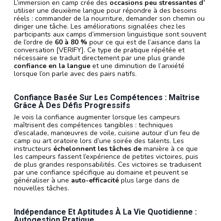
L’immersion en camp crée des
occasions peu stressantes d’
utiliser une deuxième langue pour répondre à des besoins
réels : commander de la nourriture, demander son chemin ou
diriger une tâche. Les améliorations signalées chez les
participants aux camps d’immersion linguistique sont souvent
de l’ordre de
60 à 80 %
pour ce qui est de l’aisance dans la
conversation [VERIFY]. Ce type de pratique répétée et
nécessaire se traduit directement par une plus grande
confiance en la langue
et une diminution de l’anxiété
lorsque l’on parle avec des pairs natifs.
Confiance Basée Sur Les Compétences : Maîtrise
Grâce À Des Défis Progressifs
Je vois la confiance augmenter lorsque les campeurs
maîtrisent des compétences tangibles : techniques
d’escalade, manœuvres de voile, cuisine autour d’un feu de
camp ou art oratoire lors d’une soirée des talents. Les
instructeurs
échelonnent les tâches de
manière à ce que
les campeurs fassent l’expérience de petites victoires, puis
de plus grandes responsabilités. Ces victoires se traduisent
par une confiance spécifique au domaine et peuvent se
généraliser à une
auto-efficacité
plus large dans de
nouvelles tâches.
Indépendance Et Aptitudes À La Vie Quotidienne :
Autogestion Pratique