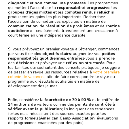
diagnostic et non comme une promesse
. Les programmes
qui mettent l’accent sur la
responsabilité progressive
, les
groupes d’âges mixtes
et les
comptes rendus réfléchis
produisent les gains les plus importants. Recherchez
l’acquisition de compétences explicites en matière de
communication
, de
résolution de problèmes
et de
routine
quotidienne
– ces éléments transforment une croissance à
court terme en une indépendance durable.
Si vous prévoyez un premier voyage à l’étranger, commencez
par vous fixer
des objectifs clairs
: augmentez vos
petites
responsabilités quotidiennes
, entraînez-vous à
prendre
des
décisions
et prévoyez une
réflexion structurée
. Pour
les familles qui souhaitent des conseils pratiques, je suggère
de passer en revue les ressources relatives à
votre première
colonie de vacances
afin de faire correspondre le style du
programme aux résultats souhaités en matière de
développement des jeunes.
Enfin, considérez la
fourchette de 70 à 90 %
et le chiffre de
14 millions de
visiteurs comme des
points de contrôle
à
vérifier avant la publication
; ils indiquent des tendances
fortes mais nécessitent des sources exactes pour les
rapports formels
(American Camp Association
; évaluations
de programmes examinées par des pairs).