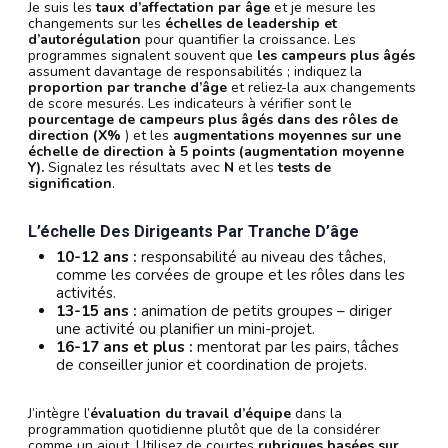
Je suis les
taux d’affectation par âge
et je mesure les
changements sur les
échelles de leadership et
d’autorégulation
pour quantifier la croissance. Les
programmes signalent souvent que
les campeurs plus âgés
assument davantage de responsabilités ; indiquez la
proportion par tranche d’âge
et reliez-la aux changements
de score mesurés. Les indicateurs à vérifier sont le
pourcentage de campeurs plus âgés dans des rôles de
direction (X%
) et les
augmentations moyennes sur une
échelle de direction à 5 points (augmentation moyenne
Y).
Signalez les résultats avec
N
et les
tests de
signification
.
L’échelle Des Dirigeants Par Tranche D’âge
10-12 ans :
responsabilité au niveau des tâches,
comme les corvées de groupe et les rôles dans les
activités.
13-15 ans :
animation de petits groupes – diriger
une activité ou planifier un mini-projet.
16-17 ans et plus :
mentorat par les pairs, tâches
de conseiller junior et coordination de projets.
J’intègre l’
évaluation du travail d’équipe
dans la
programmation quotidienne plutôt que de la considérer
comme un ajout. Utilisez de courtes
rubriques basées sur