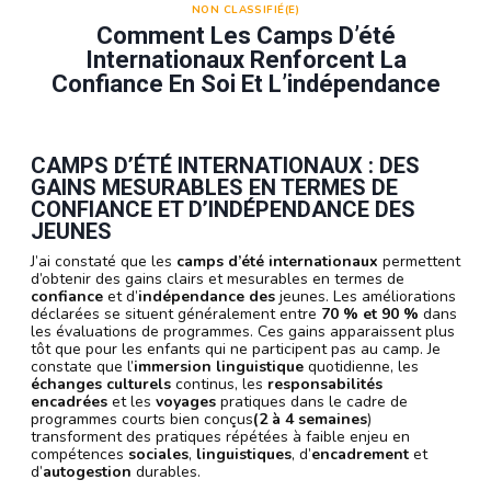
NON CLASSIFIÉ(E)
Comment Les Camps D’été
Internationaux Renforcent La
Confiance En Soi Et L’indépendance
CAMPS D’ÉTÉ INTERNATIONAUX : DES
GAINS MESURABLES EN TERMES DE
CONFIANCE ET D’INDÉPENDANCE DES
JEUNES
J’ai constaté que les
camps d’été internationaux
permettent
d’obtenir des gains clairs et mesurables en termes de
confiance
et d’
indépendance des
jeunes. Les améliorations
déclarées se situent généralement entre
70 % et 90 %
dans
les évaluations de programmes. Ces gains apparaissent plus
tôt que pour les enfants qui ne participent pas au camp. Je
constate que l’
immersion linguistique
quotidienne, les
échanges culturels
continus, les
responsabilités
encadrées
et les
voyages
pratiques dans le cadre de
programmes courts bien conçus
(2 à 4 semaines
)
transforment des pratiques répétées à faible enjeu en
compétences
sociales
,
linguistiques
, d’
encadrement
et
d’
autogestion
durables.