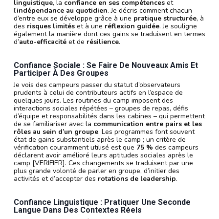
linguistique
, la
confiance en ses compétences
et
l’
indépendance au quotidien
. Je décris comment chacun
d’entre eux se développe grâce à une
pratique structurée
, à
des
risques limités
et à une
réflexion guidée
. Je souligne
également la manière dont ces gains se traduisent en termes
d’
auto-efficacité
et de
résilience
.
Confiance Sociale : Se Faire De Nouveaux Amis Et
Participer À Des Groupes
Je vois des campeurs passer du statut d’observateurs
prudents à celui de contributeurs actifs en l’espace de
quelques jours. Les routines du camp imposent des
interactions sociales répétées – groupes de repas, défis
d’équipe et responsabilités dans les cabines – qui permettent
de se familiariser avec la
communication entre pairs et les
rôles au sein d’un groupe
. Les programmes font souvent
état de gains substantiels après le camp ; un critère de
vérification couramment utilisé est que
75 %
des campeurs
déclarent avoir amélioré leurs aptitudes sociales après le
camp [VERIFIER]. Ces changements se traduisent par une
plus grande volonté de parler en groupe, d’initier des
activités et d’accepter des
rotations de leadership
.
Confiance Linguistique : Pratiquer Une Seconde
Langue Dans Des Contextes Réels