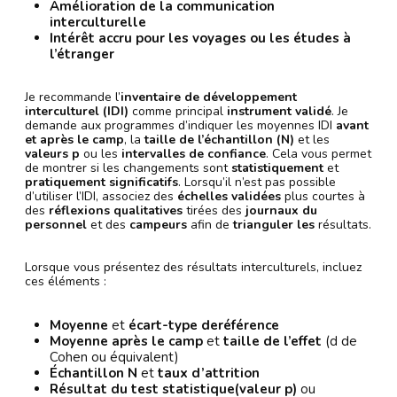
Amélioration de la communication
interculturelle
Intérêt accru pour les voyages ou les études à
l’étranger
Je recommande l’
inventaire de développement
interculturel (IDI)
comme principal
instrument validé
. Je
demande aux programmes d’indiquer les moyennes IDI
avant
et après le camp
, la
taille de l’échantillon (N)
et les
valeurs p
ou les
intervalles de confiance
. Cela vous permet
de montrer si les changements sont
statistiquement
et
pratiquement significatifs
. Lorsqu’il n’est pas possible
d’utiliser l’IDI, associez des
échelles validées
plus courtes à
des
réflexions qualitatives
tirées des
journaux du
personnel
et des
campeurs
afin de
trianguler les
résultats.
Lorsque vous présentez des résultats interculturels, incluez
ces éléments :
Moyenne
et
écart-type de
référence
Moyenne après le camp
et
taille de l’effet
(d de
Cohen ou équivalent)
Échantillon N
et
taux d’attrition
Résultat du test statistique
(valeur p)
ou