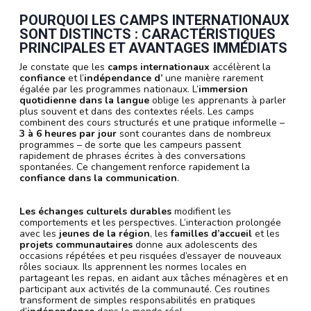
POURQUOI LES CAMPS INTERNATIONAUX
SONT DISTINCTS : CARACTÉRISTIQUES
PRINCIPALES ET AVANTAGES IMMÉDIATS
Je constate que les
camps internationaux
accélèrent la
confiance
et l’
indépendance d’
une manière rarement
égalée par les programmes nationaux. L’
immersion
quotidienne dans la langue
oblige les apprenants à parler
plus souvent et dans des contextes réels. Les camps
combinent des cours structurés et une pratique informelle –
3 à 6 heures par jour
sont courantes dans de nombreux
programmes – de sorte que les campeurs passent
rapidement de phrases écrites à des conversations
spontanées. Ce changement renforce rapidement la
confiance dans la communication
.
Les échanges culturels durables
modifient les
comportements et les perspectives. L’interaction prolongée
avec les
jeunes de la région
, les
familles d’accueil
et les
projets communautaires
donne aux adolescents des
occasions répétées et peu risquées d’essayer de nouveaux
rôles sociaux. Ils apprennent les normes locales en
partageant les repas, en aidant aux tâches ménagères et en
participant aux activités de la communauté. Ces routines
transforment de simples responsabilités en pratiques