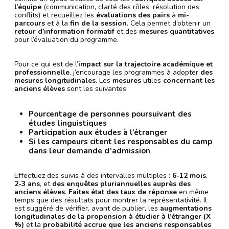
l’équipe
(communication, clarté des rôles, résolution des
conflits) et recueillez les
évaluations des pairs
à
mi-
parcours
et à la
fin de la session
. Cela permet d’obtenir un
retour d’information formatif
et des
mesures quantitatives
pour l’évaluation du programme.
Pour ce qui est de l’
impact sur la trajectoire académique et
professionnelle
, j’encourage les programmes à adopter
des
mesures longitudinales.
Les
mesures
utiles
concernant les
anciens élèves
sont les suivantes
Pourcentage de personnes poursuivant des
études linguistiques
Participation aux études à l’étranger
Si les campeurs citent les responsables du camp
dans leur demande d’admission
Effectuez des suivis à des intervalles multiples :
6-12 mois
,
2-3 ans
, et
des enquêtes pluriannuelles auprès des
anciens élèves
.
Faites état des taux de réponse
en même
temps que des résultats pour montrer la représentativité. Il
est suggéré de vérifier, avant de publier, les
augmentations
longitudinales de la propension à étudier à l’étranger (X
%)
et la
probabilité accrue que les anciens responsables