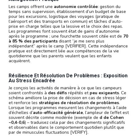
Les camps offrent une
autonomie contrôlée
: gestion du
temps sans supervision, établissement d’un budget de base
pour les excursions, logistique des voyages (pratique de
l’aéroport et des transports en commun) et tâches d’auto-
prise en charge telles que la lessive et le choix des repas.
Les programmes font souvent état de gains d’autonomie
après le programme ; une fourchette souvent citée est de
70
à 85 % des participants
disant “je me sens plus
indépendant” après le camp [VERIFIER]. Cette indépendance
pratique est directement liée aux compétences de la vie
quotidienne que les parents veulent que les enfants
acquièrent.
Résilience Et Résolution De Problèmes : Exposition
Au Stress Encadrée
Je conçois les activités de manière à ce que les campeurs
soient confrontés à
des défis
répétés et
peu exigeants
. Ce
schéma améliore la prise de décision en cas de stress léger
et renforce les
stratégies de résolution de problèmes
.
Lorsque les programmes mesurent les changements à l’aide
d’échelles d’
auto-efficacité générale
, l’ampleur de l’effet est
souvent décrite comme modérée (exemple de
d de Cohen
~0,4-0,6
) – traduisez cela par des changements significatifs
et observables dans le comportement quotidien plutôt que
par de minuscules fluctuations [VERIFY].