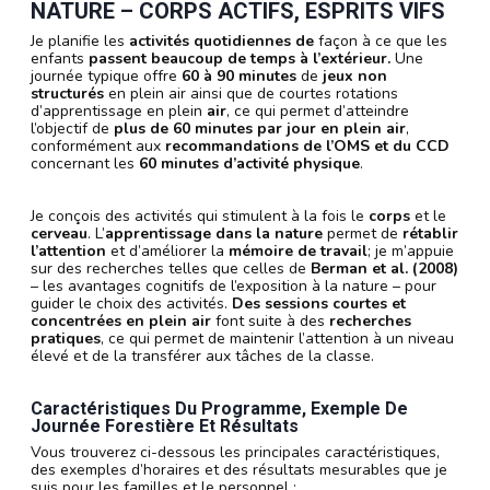
NATURE –
CORPS ACTIFS, ESPRITS VIFS
Je planifie les
activités quotidiennes de
façon à ce que les
enfants
passent beaucoup de temps à l’extérieur.
Une
journée typique offre
60 à 90 minutes
de
jeux non
structurés
en plein air ainsi que de courtes rotations
d’apprentissage en plein
air
, ce qui permet d’atteindre
l’objectif de
plus de 60 minutes par jour en plein air
,
conformément aux
recommandations de l’OMS et du CCD
concernant les
60 minutes d’activité physique
.
Je conçois des activités qui stimulent à la fois le
corps
et le
cerveau
. L’
apprentissage dans la nature
permet de
rétablir
l’attention
et d’améliorer la
mémoire de travail
; je m’appuie
sur des recherches telles que celles de
Berman et al. (2008)
– les avantages cognitifs de l’exposition à la nature – pour
guider le choix des activités.
Des sessions courtes et
concentrées en plein air
font suite à des
recherches
pratiques
, ce qui permet de maintenir l’attention à un niveau
élevé et de la transférer aux tâches de la classe.
Caractéristiques Du Programme, Exemple De
Journée Forestière Et Résultats
Vous trouverez ci-dessous les principales caractéristiques,
des exemples d’horaires et des résultats mesurables que je
suis pour les familles et le personnel :