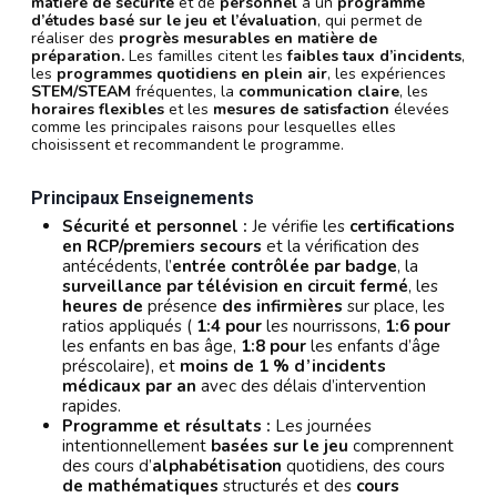
matière de
sécurité
et de
personnel
à un
programme
d’études basé sur le jeu et l’évaluation
, qui permet de
réaliser des
progrès mesurables en matière de
préparation.
Les familles citent les
faibles taux d’incidents
,
les
programmes quotidiens en plein air
, les expériences
STEM/STEAM
fréquentes, la
communication claire
, les
horaires flexibles
et les
mesures de satisfaction
élevées
comme les principales raisons pour lesquelles elles
choisissent et recommandent le programme.
Principaux Enseignements
Sécurité et personnel :
Je vérifie les
certifications
en RCP/premiers secours
et la vérification des
antécédents, l’
entrée contrôlée par badge
, la
surveillance par télévision en circuit fermé
, les
heures de
présence
des infirmières
sur place, les
ratios appliqués (
1:4 pour
les nourrissons,
1:6 pour
les enfants en bas âge,
1:8 pour
les enfants d’âge
préscolaire), et
moins de 1 % d’incidents
médicaux par an
avec des délais d’intervention
rapides.
Programme et résultats :
Les journées
intentionnellement
basées sur le jeu
comprennent
des cours d’
alphabétisation
quotidiens, des cours
de mathématiques
structurés et des
cours