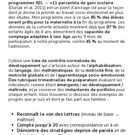
programmes SEL
→
+11 percentile de gain scolaire
(Durlak et al. 2011) est un point d’ancrage clé pour la façon
dont je donne la priorité au travail socio-émotionnel en plus
des études. Mon programme vise à ce que
85 % des élèves
soient prêts pour la maternelle à la
fin du programme. Les
données de la cohorte actuelle montrent déjà que
87 %
des
enfants âgés de 4 ans démontrent des
capacités de
comptage adaptées à leur âge
après 9 mois de
participation à notre programme, contre
45 %
au moment de
l’admission.
J’utilise une
liste de contrôle normalisée du
développement
qui s’articule autour de l’
alphabétisation
,
du
langage
, des
mathématiques
, de la
motricité fine
, de la
motricité globale
et de l’
apprentissage socio-émotionnel
.
Des rubriques trimestrielles de préparation
évaluent les
indicateurs comme étant
émergents / en développement /
maîtrisés
, et je conserve des
instantanés de portfolio
pour
chaque enfant. Vous trouverez ci-dessous des exemples de
progrès que je suis et dont je fais part aux familles :
Reconnaît le son des lettres
(niveau de base →
maîtrise)
Compte jusqu’à 20
avec correspondance un à un
Démontre des
stratégies de
prise de parole
et de