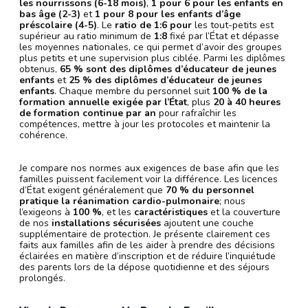
les nourrissons (6-18 mois)
,
1 pour 6 pour les enfants en
bas âge (2-3)
et
1 pour 8 pour les enfants d’âge
préscolaire (4-5)
. Le
ratio de 1:6 pour
les tout-petits est
supérieur au ratio minimum de
1:8
fixé par l’État et dépasse
les moyennes nationales, ce qui permet d’avoir des groupes
plus petits et une supervision plus ciblée. Parmi les diplômes
obtenus,
65 % sont des diplômes d’éducateur de jeunes
enfants
et
25 % des diplômes d’éducateur de
jeunes
enfants
. Chaque membre du personnel suit
100 % de la
formation annuelle exigée par l’État
, plus
20 à 40 heures
de formation continue par an
pour rafraîchir les
compétences, mettre à jour les protocoles et maintenir la
cohérence.
Je compare nos normes aux exigences de base afin que les
familles puissent facilement voir la différence. Les licences
d’État exigent généralement que
70 % du personnel
pratique la réanimation cardio-pulmonaire
; nous
l’exigeons à
100 %
, et les
caractéristiques
et la couverture
de nos
installations sécurisées
ajoutent une couche
supplémentaire de protection. Je présente clairement ces
faits aux familles afin de les aider à prendre des décisions
éclairées en matière d’inscription et de réduire l’inquiétude
des parents lors de la dépose quotidienne et des séjours
prolongés.