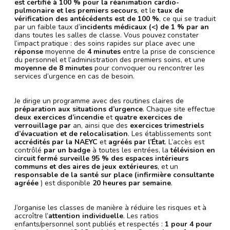
est certifié à 100 % pour la réanimation cardio-
pulmonaire et les premiers secours
, et le
taux de
vérification des antécédents est de 100 %
, ce qui se traduit
par un faible taux d’
incidents médicaux (<) de 1 % par an
dans toutes les salles de classe. Vous pouvez constater
l’impact pratique : des soins rapides sur place avec une
réponse
moyenne de
4 minutes
entre la prise de conscience
du personnel et l’administration des premiers soins, et une
moyenne de 8 minutes
pour convoquer ou rencontrer les
services d’urgence en cas de besoin.
Je dirige un programme avec des routines claires de
préparation aux situations d’urgence
. Chaque site effectue
deux exercices d’incendie
et
quatre exercices de
verrouillage par
an, ainsi que des
exercices trimestriels
d’évacuation et de relocalisation
. Les établissements sont
accrédités par la NAEYC
et
agréés par l’État
. L’accès est
contrôlé
par un badge
à toutes les entrées, la
télévision en
circuit fermé surveille 95 % des espaces intérieurs
communs et des aires de jeux extérieures
, et un
responsable de la santé sur place (infirmière consultante
agréée
) est disponible
20 heures par semaine
.
J’organise les classes de manière à réduire les risques et à
accroître l’
attention individuelle
. Les ratios
enfants/personnel sont publiés et respectés :
1 pour 4 pour