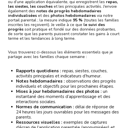
ou d’une application équivalente, qui enregistrent les
repas,
les siestes, les couches
et les principales activités. J’envoie
également des
notes de progrès hebdomadaires
individualisées
et des
photos hebdomadaires
via notre
portail parental ; la mesure indique
95 %
(toutes les familles
inscrites les reçoivent). Je veille à ce que
le suivi des
progrès
soit pratique et fondé sur des données probantes,
de sorte que les parents puissent constater les gains à court
terme et les tendances à long terme.
Vous trouverez ci-dessous les éléments essentiels que je
partage avec les familles chaque semaine :
Rapports quotidiens :
repas, siestes, couches,
activités principales et indicateurs d’humeur.
Notes hebdomadaires :
observations des progrès
individuels et objectifs pour les prochaines étapes.
Mises à jour hebdomadaires des photos :
un
instantané des moments d’apprentissage et des
interactions sociales.
Normes de communication :
délai de réponse de
24 heures les jours ouvrables pour les messages des
parents.
Ressources visuelles :
exemples de captures
d’écran de l’application parentale (anonymisées) et