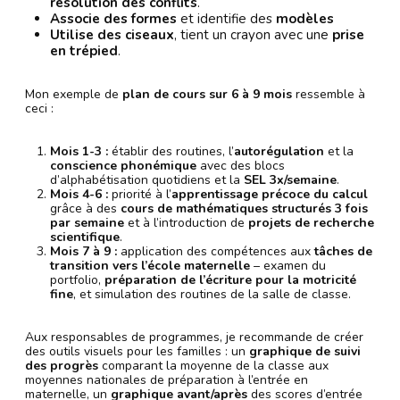
résolution des conflits
.
Associe des formes
et identifie des
modèles
Utilise des ciseaux
, tient un crayon avec une
prise
en trépied
.
Mon exemple de
plan de cours sur 6 à 9 mois
ressemble à
ceci :
Mois 1-3 :
établir des routines, l’
autorégulation
et la
conscience phonémique
avec des blocs
d’alphabétisation quotidiens et la
SEL 3x/semaine
.
Mois 4-6 :
priorité à l’
apprentissage précoce du calcul
grâce à des
cours de mathématiques structurés 3 fois
par semaine
et à l’introduction de
projets de recherche
scientifique
.
Mois 7 à 9 :
application des compétences aux
tâches de
transition vers l’école maternelle
– examen du
portfolio,
préparation de l’écriture pour la motricité
fine
, et simulation des routines de la salle de classe.
Aux responsables de programmes, je recommande de créer
des outils visuels pour les familles : un
graphique de suivi
des progrès
comparant la moyenne de la classe aux
moyennes nationales de préparation à l’entrée en
maternelle, un
graphique avant/après
des scores d’entrée