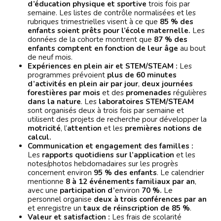
d’éducation physique et sportive
trois fois par
semaine. Les listes de contrôle normalisées et les
rubriques trimestrielles visent à ce que
85 % des
enfants soient prêts pour l’école maternelle.
Les
données de la cohorte montrent que
87 % des
enfants comptent en fonction de leur âge
au bout
de neuf mois.
Expériences en plein air et STEM/STEAM :
Les
programmes prévoient
plus de 60 minutes
d’activités en plein air par jour
,
deux journées
forestières par mois
et des
promenades
régulières
dans la nature
. Les
laboratoires STEM/STEAM
sont organisés deux à trois fois par semaine et
utilisent des projets de recherche pour développer la
motricité
, l’
attention
et les
premières notions de
calcul.
Communication et engagement des familles :
Les
rapports quotidiens sur l’application
et les
notes/photos hebdomadaires sur les progrès
concernent environ
95 % des enfants
. Le calendrier
mentionne
8 à 12 événements familiaux par an
,
avec une
participation d’
environ
70 %.
Le
personnel organise
deux à trois conférences par an
et enregistre un
taux de réinscription de 85 %
.
Valeur et satisfaction :
Les frais de scolarité