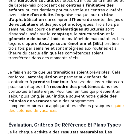
et l’
interaction sociale
. Les blocs du milieu de la matinée et
de l’après-midi proposent des
centres à l’initiative des
enfants
, où ces derniers poursuivent leurs centres d’intérêt
avec l’
aide d’un adulte.
J’organise chaque jour un
bloc
d’alphabétisation
qui comprend l’
heure du conte
, des
jeux
de vocabulaire
et des
jeux phonologiques
. Trois fois par
semaine, des cours de
mathématiques structurés
sont
dispensés, axés sur le
comptage
, la
structuration
et la
géométrie de base
à l’aide de matériel de manipulation. Les
leçons d’
apprentissage socio-émotionnel (SEL)
ont lieu
trois fois par semaine et sont intégrées aux routines et à
l’heure du cercle afin que les compétences soient
transférées dans des moments réels.
Je fais en sorte que les
transitions
soient prévisibles. Cela
renforce l’
autorégulation
et permet aux enfants de
s’entraîner à
prendre leur tour
, à suivre des instructions en
plusieurs étapes et à
résoudre des problèmes
dans des
contextes à faible enjeu. Pour les familles qui prévoient un
séjour plus long, je leur indique souvent notre
guide des
colonies de vacances
pour des programmes
complémentaires qui appliquent les mêmes pratiques :
guide
des colonies de vacances
.
Évaluation, Critères De Référence Et Plans Types
Je lie chaque activité à des
résultats mesurables
.
Les