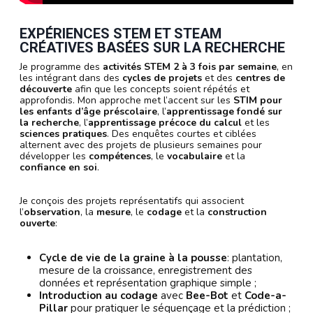
EXPÉRIENCES
STEM
ET
STEAM
CRÉATIVES BASÉES SUR LA RECHERCHE
Je programme des
activités STEM
2 à 3 fois par semaine
, en
les intégrant dans des
cycles de projets
et des
centres de
découverte
afin que les concepts soient répétés et
approfondis. Mon approche met l’accent sur les
STIM pour
les enfants d’âge préscolaire
, l’
apprentissage fondé sur
la recherche
, l’
apprentissage précoce du calcul
et les
sciences pratiques
. Des enquêtes courtes et ciblées
alternent avec des projets de plusieurs semaines pour
développer les
compétences
, le
vocabulaire
et la
confiance en soi
.
Je conçois des projets représentatifs qui associent
l’
observation
, la
mesure
, le
codage
et la
construction
ouverte
:
Cycle de vie de la graine à la pousse
: plantation,
mesure de la croissance, enregistrement des
données et représentation graphique simple ;
Introduction au codage
avec
Bee-Bot
et
Code-a-
Pillar
pour pratiquer le séquençage et la prédiction ;