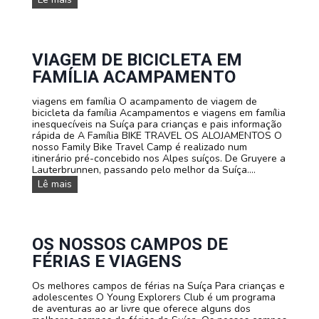
i
v
a
c
e
m
l
r
p
e
ã
o
t
o
d
VIAGEM DE BICICLETA EM
a
d
e
:
FAMÍLIA ACAMPAMENTO
e
f
A
e
é
c
s
viagens em família O acampamento de viagem de
r
a
c
bicicleta da família Acampamentos e viagens em família
i
m
a
inesquecíveis na Suíça para crianças e pais informação
a
p
l
rápida de A Família BIKE TRAVEL OS ALOJAMENTOS O
s
a
a
nosso Family Bike Travel Camp é realizado num
d
m
d
itinerário pré-concebido nos Alpes suíços. De Gruyere a
e
e
a
Lauterbrunnen, passando pelo melhor da Suíça....
F
n
n
U
V
Lê mais
t
a
T
i
o
S
E
a
p
u
B
g
a
í
O
e
r
ç
L
m
OS NOSSOS CAMPOS DE
a
a
:
d
a
FÉRIAS E VIAGENS
A
e
d
c
b
o
a
Os melhores campos de férias na Suíça Para crianças e
i
l
d
adolescentes O Young Explorers Club é um programa
c
e
e
de aventuras ao ar livre que oferece alguns dos
i
s
m