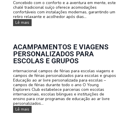
g
Concebido com o conforto e a aventura em mente, este
u
chalé tradicional suíço oferece acomodações
a
confortáveis com instalações modernas, garantindo um
s
retiro relaxante e acolhedor após dias...
:
O
Lê mais
A
s
p
n
r
o
e
s
n
s
ACAMPAMENTOS E VIAGENS
d
o
e
PERSONALIZADOS PARA
s
f
a
ESCOLAS E GRUPOS
r
l
a
o
n
internacional campos de férias para escolas viagens e
j
c
campos de férias personalizados para escolas e grupos
a
ê
Educação ao ar livre personalizada para escolas –
m
s
campos de férias durante todo o ano O Young
e
,
Explorers Club estabelece parcerias com escolas
n
i
internacionais, escolas bilingues e instituições de
t
n
ensino para criar programas de educação ao ar livre
o
g
personalizados...
s
l
A
Lê mais
ê
c
s
a
o
m
u
p