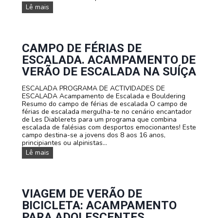
s
a
C
Lê mais
p
r
a
a
m
m
r
u
p
a
l
o
e
t
d
CAMPO DE FÉRIAS DE
s
i
e
ESCALADA. ACAMPAMENTO DE
c
a
f
o
v
é
VERÃO DE ESCALADA NA SUÍÇA
l
e
r
a
n
i
ESCALADA PROGRAMA DE ACTIVIDADES DE
s
t
a
ESCALADA Acampamento de Escalada e Bouldering
e
u
s
Resumo do campo de férias de escalada O campo de
g
r
d
férias de escalada mergulha-te no cenário encantador
r
a
e
de Les Diablerets para um programa que combina
u
B
escalada de falésias com desportos emocionantes! Este
p
T
campo destina-se a jovens dos 8 aos 16 anos,
o
T
principiantes ou alpinistas...
s
e
C
Lê mais
m
a
L
m
e
p
s
o
D
d
VIAGEM DE VERÃO DE
i
e
a
BICICLETA: ACAMPAMENTO
f
b
é
PARA ADOLESCENTES
l