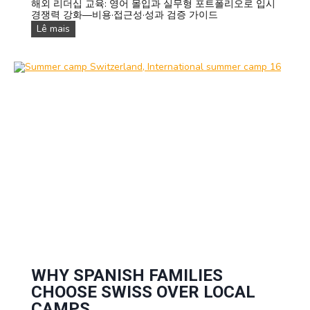
해외 리더십 교육: 영어 몰입과 실무형 포트폴리오로 입시
o
e
경쟁력 강화—비용·접근성·성과 검증 가이드
o
r
W
Lê mais
m
C
h
L
a
y
e
m
K
s
p
o
s
E
r
o
n
e
n
d
a
s
s
n
F
a
m
i
l
i
e
s
S
e
e
k
W
e
WHY SPANISH FAMILIES
s
CHOOSE SWISS OVER LOCAL
t
e
CAMPS