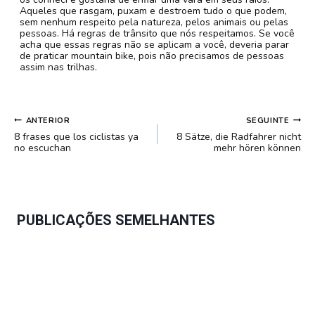
Aqueles que rasgam, puxam e destroem tudo o que podem,
sem nenhum respeito pela natureza, pelos animais ou pelas
pessoas. Há regras de trânsito que nós respeitamos. Se você
acha que essas regras não se aplicam a você, deveria parar
de praticar mountain bike, pois não precisamos de pessoas
assim nas trilhas.
NAVEGAÇÃO
ANTERIOR
SEGUINTE
DE
8 frases que los ciclistas ya
8 Sätze, die Radfahrer nicht
POST
no escuchan
mehr hören können
PUBLICAÇÕES SEMELHANTES