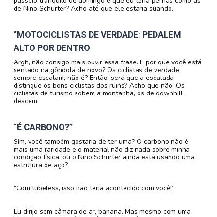
passeio tranquilo de domingo e que eu teria pernas como as
de Nino Schurter? Acho até que ele estaria suando.
“MOTOCICLISTAS DE VERDADE: PEDALEM
ALTO POR DENTRO
Argh, não consigo mais ouvir essa frase. E por que você está
sentado na gôndola de novo? Os ciclistas de verdade
sempre escalam, não é? Então, será que a escalada
distingue os bons ciclistas dos ruins? Acho que não. Os
ciclistas de turismo sobem a montanha, os de downhill
descem.
“É CARBONO?”
Sim, você também gostaria de ter uma? O carbono não é
mais uma raridade e o material não diz nada sobre minha
condição física, ou o Nino Schurter ainda está usando uma
estrutura de aço?
“Com tubeless, isso não teria acontecido com você!”
Eu dirijo sem câmara de ar, banana. Mas mesmo com uma