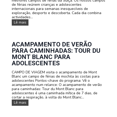
melhores campos de férias da Suíça. Os nossos campos
c
c
i
de férias reúnem crianças e adolescentes
l
e
a
internacionais para semanas inesquecíveis de
e
n
d
exploração, desporto e descoberta. Cada dia combina
t
t
e
actividades...
a
e
F
e
s
O
Lê mais
u
m
s
t
f
n
e
a
o
b
m
s
o
í
s
ACAMPAMENTO DE VERÃO
l
l
o
PARA CAMINHADAS: TOUR DU
i
s
a
c
MONT BLANC PARA
A
a
ADOLESCENTES
c
m
a
p
m
CAMPO DE VIAGEM visita o acampamento de Mont
o
p
Blanc um campo de férias de mochila às costas para
s
a
adolescentes Pontos-chave do programa: Vê o
d
m
acampamento num relance: O acampamento de verão
e
e
para caminhadas: Tour du Mont Blanc para
f
n
adolescentes é uma caminhada mítica de 7 dias, de
é
t
cortar a respiração, à volta do Mont Blanc...
r
o
i
A
Lê mais
a
c
s
a
e
m