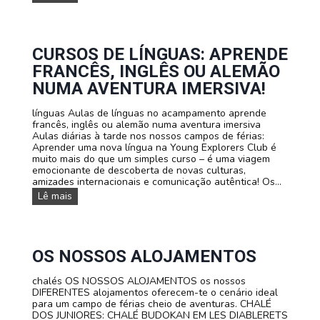
s
A
f
n
é
o
r
s
i
s
CURSOS DE LÍNGUAS: APRENDE
a
a
s
FRANCÊS, INGLÊS OU ALEMÃO
s
p
d
NUMA AVENTURA IMERSIVA!
a
a
r
t
a
línguas Aulas de línguas no acampamento aprende
a
a
francês, inglês ou alemão numa aventura imersiva
s
d
Aulas diárias à tarde nos nossos campos de férias:
e
o
Aprender uma nova língua na Young Explorers Club é
p
l
muito mais do que um simples curso – é uma viagem
r
e
emocionante de descoberta de novas culturas,
e
s
amizades internacionais e comunicação autêntica! Os...
ç
c
C
Lê mais
o
e
u
s
n
r
t
s
e
o
s
s
OS NOSSOS ALOJAMENTOS
d
e
chalés OS NOSSOS ALOJAMENTOS os nossos
l
DIFERENTES alojamentos oferecem-te o cenário ideal
í
para um campo de férias cheio de aventuras. CHALÉ
n
DOS JUNIORES: CHALÉ BUDOKAN EM LES DIABLERETS