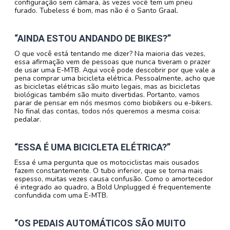
configuração sem câmara, às vezes você tem um pneu
furado. Tubeless é bom, mas não é o Santo Graal.
“AINDA ESTOU ANDANDO DE BIKES?”
O que você está tentando me dizer? Na maioria das vezes,
essa afirmação vem de pessoas que nunca tiveram o prazer
de usar uma E-MTB. Aqui você pode descobrir por que vale a
pena comprar uma bicicleta elétrica. Pessoalmente, acho que
as bicicletas elétricas são muito legais, mas as bicicletas
biológicas também são muito divertidas. Portanto, vamos
parar de pensar em nós mesmos como biobikers ou e-bikers.
No final das contas, todos nós queremos a mesma coisa:
pedalar.
“ESSA É UMA BICICLETA ELÉTRICA?”
Essa é uma pergunta que os motociclistas mais ousados
fazem constantemente. O tubo inferior, que se torna mais
espesso, muitas vezes causa confusão. Como o amortecedor
é integrado ao quadro, a Bold Unplugged é frequentemente
confundida com uma E-MTB.
“OS PEDAIS AUTOMÁTICOS SÃO MUITO