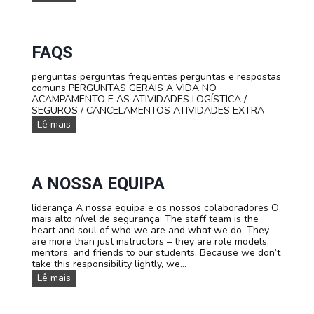
p
:
d
r
T
u
e
o
c
s
u
a
e
FAQS
r
t
n
d
i
t
u
v
perguntas perguntas frequentes perguntas e respostas
a
M
a
comuns PERGUNTAS GERAIS A VIDA NO
ç
o
ACAMPAMENTO E AS ATIVIDADES LOGÍSTICA /
ã
n
SEGUROS / CANCELAMENTOS ATIVIDADES EXTRA
o
t
F
Lê mais
d
B
A
o
l
Q
c
a
s
l
n
u
c
A NOSSA EQUIPA
b
p
e
a
r
liderança A nossa equipa e os nossos colaboradores O
a
mais alto nível de segurança: The staff team is the
a
heart and soul of who we are and what we do. They
d
are more than just instructors – they are role models,
o
mentors, and friends to our students. Because we don’t
l
take this responsibility lightly, we...
e
A
Lê mais
s
n
c
o
e
s