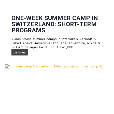
ONE-WEEK SUMMER CAMP IN
SWITZERLAND: SHORT-TERM
PROGRAMS
7-day Swiss summer camps in Interlaken, Zermatt &
Lake Geneva: immersive language, adventure, alpine &
STEAM for ages 6–18. CHF 150–5,000
O
Lê mais
n
e
-
w
e
e
k
S
u
m
m
e
r
C
a