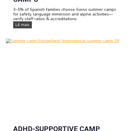
r
n
3–5% of Spanish families choose Swiss summer camps
L
for safety, language immersion and alpine activities—
e
verify staff ratios & accreditations.
a
W
Lê mais
d
h
e
y
r
S
s
p
h
a
i
n
p
i
T
s
r
h
a
F
i
a
n
m
i
i
n
l
g
i
e
s
C
h
o
o
s
ADHD-SUPPORTIVE CAMP