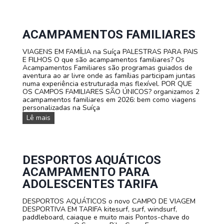
ACAMPAMENTOS FAMILIARES
VIAGENS EM FAMÍLIA na Suíça PALESTRAS PARA PAIS
E FILHOS O que são acampamentos familiares? Os
Acampamentos Familiares são programas guiados de
aventura ao ar livre onde as famílias participam juntas
numa experiência estruturada mas flexível. POR QUE
OS CAMPOS FAMILIARES SÃO ÚNICOS? organizamos 2
acampamentos familiares em 2026: bem como viagens
personalizadas na Suíça
A
Lê mais
c
a
m
p
a
DESPORTOS AQUÁTICOS
m
ACAMPAMENTO PARA
e
n
ADOLESCENTES TARIFA
t
o
DESPORTOS AQUÁTICOS o novo CAMPO DE VIAGEM
s
DESPORTIVA EM TARIFA kitesurf, surf, windsurf,
F
paddleboard, caiaque e muito mais Pontos-chave do
A