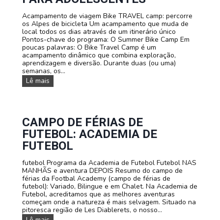
r
e
i
r
Acampamento de viagem Bike TRAVEL camp: percorre
a
e
os Alpes de bicicleta Um acampamento que muda de
s
t
local todos os dias através de um itinerário único
d
s
Pontos-chave do programa: O Summer Bike Camp Em
e
poucas palavras: O Bike Travel Camp é um
e
acampamento dinâmico que combina exploração,
s
aprendizagem e diversão. Durante duas (ou uma)
c
semanas, os...
a
V
Lê mais
l
i
a
a
d
g
a
e
.
m
CAMPO DE FÉRIAS DE
A
d
c
FUTEBOL: ACADEMIA DE
e
a
v
FUTEBOL
m
e
p
r
a
futebol Programa da Academia de Futebol Futebol NAS
ã
m
MANHÃS e aventura DEPOIS Resumo do campo de
o
e
férias da Footbal Academy (campo de férias de
d
n
futebol): Variado, Bilingue e em Chalet. Na Academia de
e
t
Futebol, acreditamos que as melhores aventuras
b
o
começam onde a natureza é mais selvagem. Situado na
i
d
pitoresca região de Les Diablerets, o nosso...
c
e
C
Lê mais