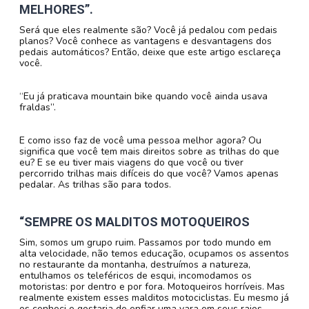
MELHORES”.
Será que eles realmente são? Você já pedalou com pedais
planos? Você conhece as vantagens e desvantagens dos
pedais automáticos? Então, deixe que este artigo esclareça
você.
“Eu já praticava mountain bike quando você ainda usava
fraldas”.
E como isso faz de você uma pessoa melhor agora? Ou
significa que você tem mais direitos sobre as trilhas do que
eu? E se eu tiver mais viagens do que você ou tiver
percorrido trilhas mais difíceis do que você? Vamos apenas
pedalar. As trilhas são para todos.
“SEMPRE OS MALDITOS MOTOQUEIROS
Sim, somos um grupo ruim. Passamos por todo mundo em
alta velocidade, não temos educação, ocupamos os assentos
no restaurante da montanha, destruímos a natureza,
entulhamos os teleféricos de esqui, incomodamos os
motoristas: por dentro e por fora. Motoqueiros horríveis. Mas
realmente existem esses malditos motociclistas. Eu mesmo já
os conheci e gostaria de enfiar uma vara em seus raios.