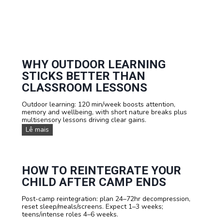
o
i
g
d
r
s
a
R
m
e
s
s
e
t
WHY OUTDOOR LEARNING
M
STICKS BETTER THAN
e
n
CLASSROOM LESSONS
t
a
Outdoor learning: 120 min/week boosts attention,
l
memory and wellbeing, with short nature breaks plus
l
multisensory lessons driving clear gains.
y
W
Lê mais
h
y
O
u
t
HOW TO REINTEGRATE YOUR
d
CHILD AFTER CAMP ENDS
o
o
Post-camp reintegration: plan 24–72hr decompression,
r
reset sleep/meals/screens. Expect 1–3 weeks;
L
teens/intense roles 4–6 weeks.
e