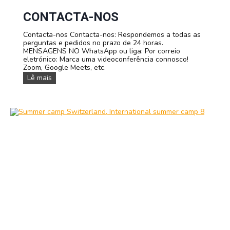
n
s
t
a
CONTACTA-NOS
e
e
s
q
Contacta-nos Contacta-nos: Respondemos a todas as
u
perguntas e pedidos no prazo de 24 horas.
i
MENSAGENS NO WhatsApp ou liga: Por correio
p
eletrónico: Marca uma videoconferência connosco!
a
Zoom, Google Meets, etc.
C
Lê mais
o
n
t
a
c
t
a
-
n
o
s