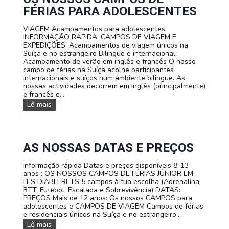
A
E
FÉRIAS PARA ADOLESCENTES
M
F
E
É
N
VIAGEM Acampamentos para adolescentes
R
T
INFORMAÇÃO RÁPIDA: CAMPOS DE VIAGEM E
I
O
EXPEDIÇÕES: Acampamentos de viagem únicos na
A
P
Suíça e no estrangeiro Bilingue e internacional:
S
A
Acampamento de verão em inglês e francês O nosso
D
R
campo de férias na Suíça acolhe participantes
E
A
internacionais e suíços num ambiente bilingue. As
S
A
nossas actividades decorrem em inglês (principalmente)
O
D
e francês e...
B
O
R
O
Lê mais
L
E
s
E
V
n
S
I
o
C
V
s
E
Ê
s
AS NOSSAS DATAS E PREÇOS
N
N
o
T
C
s
informação rápida Datas e preços disponíveis 8-13
E
I
c
anos : OS NOSSOS CAMPOS DE FÉRIAS JÚNIOR EM
S
A
a
LES DIABLERETS 5 campos à tua escolha (Adrenalina,
T
N
m
BTT, Futebol, Escalada e Sobrevivência) DATAS:
A
A
p
PREÇOS Mais de 12 anos: Os nossos CAMPOS para
R
S
o
adolescentes e CAMPOS DE VIAGEM Campos de férias
I
U
s
e residenciais únicos na Suíça e no estrangeiro...
F
Í
d
A
A
Lê mais
Ç
e