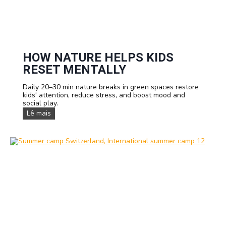
m
p
I
n
S
w
i
HOW NATURE HELPS KIDS
t
RESET MENTALLY
z
e
Daily 20–30 min nature breaks in green spaces restore
r
kids' attention, reduce stress, and boost mood and
l
social play.
a
n
H
Lê mais
d
o
:
w
S
N
h
a
o
t
r
u
t
r
-
e
t
H
e
e
r
l
m
p
P
s
r
K