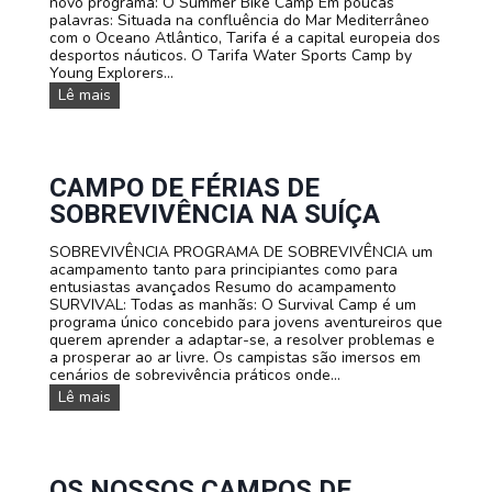
novo programa: O Summer Bike Camp Em poucas
M
palavras: Situada na confluência do Mar Mediterrâneo
I
com o Oceano Atlântico, Tarifa é a capital europeia dos
L
desportos náuticos. O Tarifa Water Sports Camp by
I
Young Explorers...
A
D
Lê mais
R
E
E
S
S
P
O
R
CAMPO DE FÉRIAS DE
T
SOBREVIVÊNCIA NA SUÍÇA
O
S
SOBREVIVÊNCIA PROGRAMA DE SOBREVIVÊNCIA um
A
acampamento tanto para principiantes como para
Q
entusiastas avançados Resumo do acampamento
U
SURVIVAL: Todas as manhãs: O Survival Camp é um
Á
programa único concebido para jovens aventureiros que
T
querem aprender a adaptar-se, a resolver problemas e
I
a prosperar ao ar livre. Os campistas são imersos em
C
cenários de sobrevivência práticos onde...
O
S
C
Lê mais
A
A
C
M
A
P
M
O
P
D
OS NOSSOS CAMPOS DE