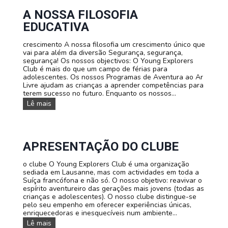
v
p
i
a
A NOSSA FILOSOFIA
a
m
EDUCATIVA
g
e
e
n
n
crescimento A nossa filosofia um crescimento único que
t
s
vai para além da diversão Segurança, segurança,
o
segurança! Os nossos objectivos: O Young Explorers
d
Club é mais do que um campo de férias para
e
adolescentes. Os nossos Programas de Aventura ao Ar
v
Livre ajudam as crianças a aprender competências para
e
terem sucesso no futuro. Enquanto os nossos...
r
ã
A
Lê mais
o
n
p
o
a
s
r
s
a
a
APRESENTAÇÃO DO CLUBE
c
f
a
i
o clube O Young Explorers Club é uma organização
m
l
sediada em Lausanne, mas com actividades em toda a
i
o
Suíça francófona e não só. O nosso objetivo: reavivar o
n
s
espírito aventureiro das gerações mais jovens (todas as
h
o
crianças e adolescentes). O nosso clube distingue-se
a
f
pelo seu empenho em oferecer experiências únicas,
d
i
enriquecedoras e inesquecíveis num ambiente...
a
a
A
Lê mais
s
e