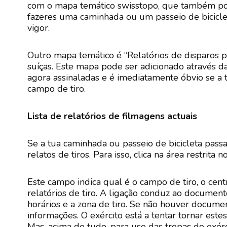
com o mapa temático swisstopo, que também pode
fazeres uma caminhada ou um passeio de biciclet
vigor.
Outro mapa temático é “Relatórios de disparos p
suíças. Este mapa pode ser adicionado através d
agora assinaladas e é imediatamente óbvio se a 
campo de tiro.
Lista de relatórios de filmagens actuais
Se a tua caminhada ou passeio de bicicleta passa
relatos de tiros. Para isso, clica na área restri
Este campo indica qual é o campo de tiro, o cent
relatórios de tiro. A ligação conduz ao documen
horários e a zona de tiro. Se não houver docume
informações. O exército está a tentar tornar este
Mas, acima de tudo, para uso das tropas do exérc