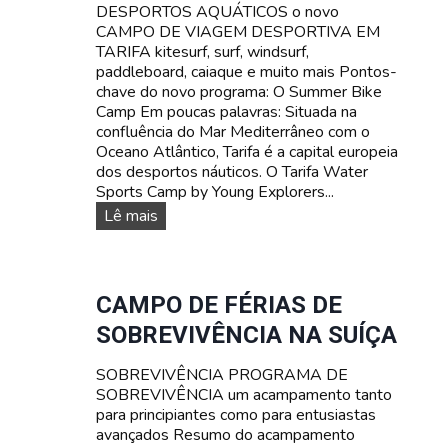
t
DESPORTOS AQUÁTICOS o novo
o
CAMPO DE VIAGEM DESPORTIVA EM
s
TARIFA kitesurf, surf, windsurf,
F
paddleboard, caiaque e muito mais Pontos-
A
chave do novo programa: O Summer Bike
M
Camp Em poucas palavras: Situada na
I
confluência do Mar Mediterrâneo com o
L
Oceano Atlântico, Tarifa é a capital europeia
I
dos desportos náuticos. O Tarifa Water
A
Sports Camp by Young Explorers...
R
D
Lê mais
E
E
S
S
P
O
CAMPO DE FÉRIAS DE
R
SOBREVIVÊNCIA NA SUÍÇA
T
O
SOBREVIVÊNCIA PROGRAMA DE
S
SOBREVIVÊNCIA um acampamento tanto
A
para principiantes como para entusiastas
Q
avançados Resumo do acampamento
U