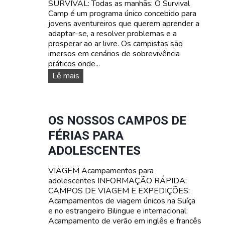
SURVIVAL: Todas as manhãs: O Survival
Á
Camp é um programa único concebido para
T
jovens aventureiros que querem aprender a
I
adaptar-se, a resolver problemas e a
C
prosperar ao ar livre. Os campistas são
O
imersos em cenários de sobrevivência
S
práticos onde...
A
C
C
Lê mais
A
A
M
M
P
P
A
O
OS NOSSOS CAMPOS DE
M
D
FÉRIAS PARA
E
E
N
F
ADOLESCENTES
T
É
O
R
VIAGEM Acampamentos para
P
I
adolescentes INFORMAÇÃO RÁPIDA:
A
A
CAMPOS DE VIAGEM E EXPEDIÇÕES:
R
S
Acampamentos de viagem únicos na Suíça
A
D
e no estrangeiro Bilingue e internacional:
A
E
Acampamento de verão em inglês e francês
D