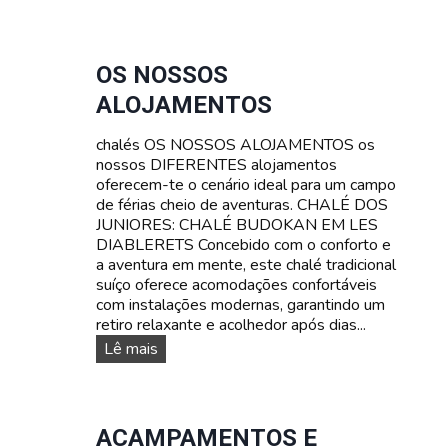
u
r
s
o
OS NOSSOS
s
ALOJAMENTOS
d
e
chalés OS NOSSOS ALOJAMENTOS os
l
nossos DIFERENTES alojamentos
í
oferecem-te o cenário ideal para um campo
n
de férias cheio de aventuras. CHALÉ DOS
g
JUNIORES: CHALÉ BUDOKAN EM LES
u
DIABLERETS Concebido com o conforto e
a
a aventura em mente, este chalé tradicional
s
suíço oferece acomodações confortáveis
:
com instalações modernas, garantindo um
A
retiro relaxante e acolhedor após dias...
p
r
O
Lê mais
e
s
n
n
d
o
e
s
ACAMPAMENTOS E
f