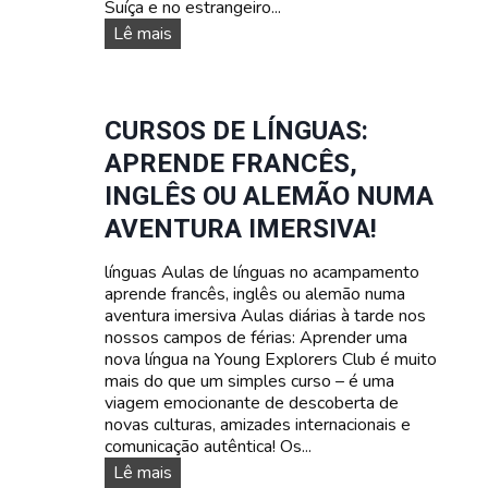
Suíça e no estrangeiro...
é
r
A
Lê mais
i
s
a
n
s
o
p
s
CURSOS DE LÍNGUAS:
a
s
APRENDE FRANCÊS,
r
a
a
s
INGLÊS OU ALEMÃO NUMA
a
d
AVENTURA IMERSIVA!
d
a
o
t
l
línguas Aulas de línguas no acampamento
a
e
aprende francês, inglês ou alemão numa
s
s
aventura imersiva Aulas diárias à tarde nos
e
c
nossos campos de férias: Aprender uma
p
e
nova língua na Young Explorers Club é muito
r
n
mais do que um simples curso – é uma
e
t
viagem emocionante de descoberta de
ç
e
novas culturas, amizades internacionais e
o
s
comunicação autêntica! Os...
s
C
Lê mais