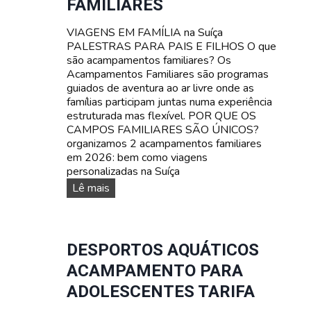
FAMILIARES
VIAGENS EM FAMÍLIA na Suíça
PALESTRAS PARA PAIS E FILHOS O que
são acampamentos familiares? Os
Acampamentos Familiares são programas
guiados de aventura ao ar livre onde as
famílias participam juntas numa experiência
estruturada mas flexível. POR QUE OS
CAMPOS FAMILIARES SÃO ÚNICOS?
organizamos 2 acampamentos familiares
em 2026: bem como viagens
personalizadas na Suíça
A
Lê mais
c
a
m
p
DESPORTOS AQUÁTICOS
a
ACAMPAMENTO PARA
m
e
ADOLESCENTES TARIFA
n