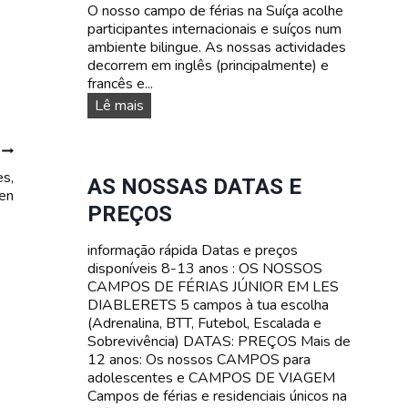
S
O nosso campo de férias na Suíça acolhe
O
O
participantes internacionais e suíços num
L
B
ambiente bilingue. As nossas actividades
E
R
decorrem em inglês (principalmente) e
S
E
francês e...
C
V
O
Lê mais
E
I
s
N
V
n
T
Ê
o
E
N
es,
s
S
AS NOSSAS DATAS E
C
en
s
T
I
PREÇOS
o
A
A
s
R
N
informação rápida Datas e preços
c
I
A
disponíveis 8-13 anos : OS NOSSOS
a
F
S
CAMPOS DE FÉRIAS JÚNIOR EM LES
m
A
U
DIABLERETS 5 campos à tua escolha
p
Í
(Adrenalina, BTT, Futebol, Escalada e
o
Ç
Sobrevivência) DATAS: PREÇOS Mais de
s
A
12 anos: Os nossos CAMPOS para
d
adolescentes e CAMPOS DE VIAGEM
e
Campos de férias e residenciais únicos na
f