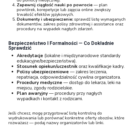
do pomocy medycznej).
Zapewnij ciągłość nauki po powrocie
— plan
powtórek, korepetycje lub zajęcia online zwiększy
trwałość efektów językowych.
Dokumenty i ubezpieczenie:
sprawdź listę wymaganych
dokumentów, zakres polisy zdrowotnej i assistance oraz
procedury na wypadek nagłych zdarzeń.
Bezpieczeństwo I Formalności — Co Dokładnie
Sprawdzić
Akredytacje
(lokalne i międzynarodowe standardy
edukacyjne/bezpieczeństwa).
Stosunek opiekun/uczestnik
oraz kwalifikacje kadry.
Polisy ubezpieczeniowe
— zakres leczenia,
repatriacja, odpowiedzialność cywilna organizatora.
Procedury medyczne
— dostęp do lekarza, leki na
miejscu, zgody rodzicielskie.
Plan awaryjny
— procedury przy nagłych
wypadkach i kontakt z rodzicami.
Jeśli chcesz, mogę przygotować listę kontrolną do
wydrukowania lub porównać konkretne oferty obozów, które
rozważasz — podaj nazwy organizatorów lub linki.