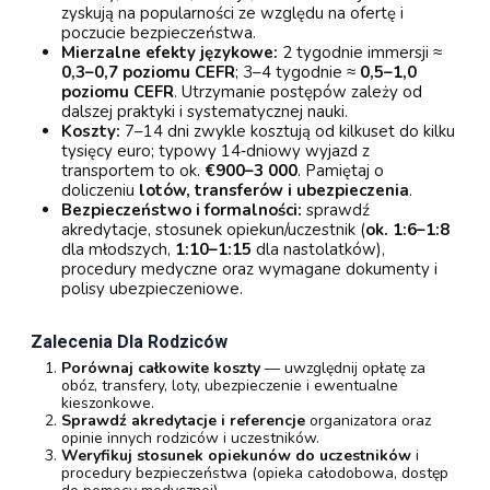
zyskują na popularności ze względu na ofertę i
poczucie bezpieczeństwa.
Mierzalne efekty językowe:
2 tygodnie immersji ≈
0,3–0,7 poziomu CEFR
; 3–4 tygodnie ≈
0,5–1,0
poziomu CEFR
. Utrzymanie postępów zależy od
dalszej praktyki i systematycznej nauki.
Koszty:
7–14 dni zwykle kosztują od kilkuset do kilku
tysięcy euro; typowy 14‑dniowy wyjazd z
transportem to ok.
€900–3 000
. Pamiętaj o
doliczeniu
lotów, transferów i ubezpieczenia
.
Bezpieczeństwo i formalności:
sprawdź
akredytacje, stosunek opiekun/uczestnik (
ok. 1:6–1:8
dla młodszych,
1:10–1:15
dla nastolatków),
procedury medyczne oraz wymagane dokumenty i
polisy ubezpieczeniowe.
Zalecenia Dla Rodziców
Porównaj całkowite koszty
— uwzględnij opłatę za
obóz, transfery, loty, ubezpieczenie i ewentualne
kieszonkowe.
Sprawdź akredytacje i referencje
organizatora oraz
opinie innych rodziców i uczestników.
Weryfikuj stosunek opiekunów do uczestników
i
procedury bezpieczeństwa (opieka całodobowa, dostęp