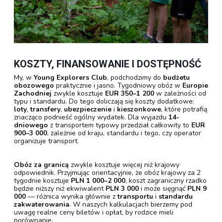
KOSZTY, FINANSOWANIE I DOSTĘPNOŚĆ
My, w
Young Explorers Club
, podchodzimy do
budżetu
obozowego
praktycznie i jasno. Tygodniowy obóz w
Europie
Zachodniej
zwykle kosztuje
EUR 350–1 200
w zależności od
typu i standardu. Do tego doliczają się koszty dodatkowe:
loty
,
transfery
,
ubezpieczenie
i
kieszonkowe
, które potrafią
znacząco podnieść ogólny wydatek. Dla wyjazdu
14-
dniowego
z transportem typowy przedział całkowity to
EUR
900–3 000
, zależnie od kraju, standardu i tego, czy operator
organizuje transport.
Obóz za granicą
zwykle kosztuje więcej niż krajowy
odpowiednik. Przyjmując orientacyjnie, że obóz krajowy za 2
tygodnie kosztuje
PLN 1 000–2 000
, koszt zagraniczny rzadko
będzie niższy niż ekwiwalent
PLN 3 000
i może sięgnąć
PLN 9
000
— różnica wynika głównie z
transportu
i
standardu
zakwaterowania
. W naszych kalkulacjach bierzemy pod
uwagę realne ceny biletów i opłat, by rodzice mieli
porównanie.