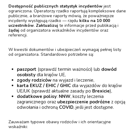
Dostępność publicznych statystyk incydentów
jest
ograniczona. Operatorzy rzadko raportują kompleksowe dane
publicznie, a branżowe raporty mówią, że poważniejsze
incydenty występują rzadko — rzędu
kilku na 10 000
uczestników
.
Zaktualizuj
te informacje przed publikacją i
żądaj
od organizatora wskaźników incydentów oraz
referencji.
W kwestii dokumentów i ubezpieczeń wymagaj pełnej listy
od organizatora. Standardowo potrzebne są:
paszport
(sprawdź termin ważności) lub
dowód
osobisty
dla krajów UE,
zgody rodziców
na wyjazd i leczenie,
karta EKUZ / EHIC / GHIC
dla wyjazdów do krajów
UE/UK (sprawdź aktualne zasady po
Brexicie
),
dodatkowe polisy
:
NNW
, koszty leczenia
zagranicznego oraz
ubezpieczenie podróżne
z opcją
odwołania i ochroną
COVID
, jeśli jest dostępne.
Zauważam typowe obawy rodziców i ich orientacyjne
wskaźniki: