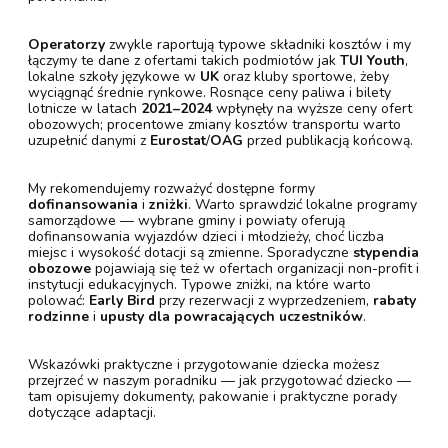
Operatorzy
zwykle raportują typowe składniki kosztów i my
łączymy te dane z ofertami takich podmiotów jak
TUI Youth
,
lokalne szkoły językowe w
UK
oraz kluby sportowe, żeby
wyciągnąć średnie rynkowe. Rosnące ceny paliwa i bilety
lotnicze w latach
2021–2024
wpłynęły na wyższe ceny ofert
obozowych; procentowe zmiany kosztów transportu warto
uzupełnić danymi z
Eurostat
/
OAG
przed publikacją końcową.
My rekomendujemy rozważyć dostępne formy
dofinansowania
i
zniżki
. Warto sprawdzić lokalne programy
samorządowe — wybrane gminy i powiaty oferują
dofinansowania wyjazdów dzieci i młodzieży, choć liczba
miejsc i wysokość dotacji są zmienne. Sporadyczne
stypendia
obozowe
pojawiają się też w ofertach organizacji non-profit i
instytucji edukacyjnych. Typowe zniżki, na które warto
polować:
Early Bird
przy rezerwacji z wyprzedzeniem,
rabaty
rodzinne
i
upusty dla powracających uczestników
.
Wskazówki praktyczne i przygotowanie dziecka możesz
przejrzeć w naszym poradniku — jak przygotować dziecko —
tam opisujemy dokumenty, pakowanie i praktyczne porady
dotyczące adaptacji.