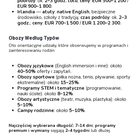
podróży
: ok.
2–3 godz. lotu
;
ceny
:
EUR 500–1 200
/
EUR 900–1 800
.
Irlandia
—
atuty
:
native English
, bezpieczne
środowisko, szkoły z tradycją;
czas podróży
: ok.
2–3
godz.
;
ceny
:
EUR 700–1 500
/
EUR 1 200–2 300
.
Obozy Według Typów
Oto orientacyjne udziały, które obserwujemy w programach i
zainteresowaniu rodzin:
Obozy językowe
(English immersion i inne): około
40–50%
oferty i zapytań.
Obozy sportowe
(piłka nożna, tenis, pływanie, sporty
ekstremalne): około
15–25%
.
Programy STEM i tematyczne
(programowanie,
nauki ścisłe): około
8–12%
.
Obozy artystyczne
(teatr, muzyka, plastyka): około
5–10%
.
Campy rodzinne
: około
5–10%
.
Najczęściej wybierana długość:
7–14 dni
;
programy
premium i wymiany
sięgają
2–4 tygodni
lub dłużej.