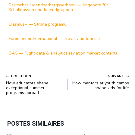
Deutscher Jugendherbergsverband — Angebote für
Schulklassen und Jugendgruppen
Erasmus+ — Strona programu
Euromonitor International — Travel and tourism
OAG — Flight data & analytics (aviation market context)
NAVIGATION
PRÉCÉDENT
SUIVANT
DE
How educators shape
How mentors at youth camps
L’ARTICLE
exceptional summer
shape kids for life
programs abroad
POSTES SIMILAIRES