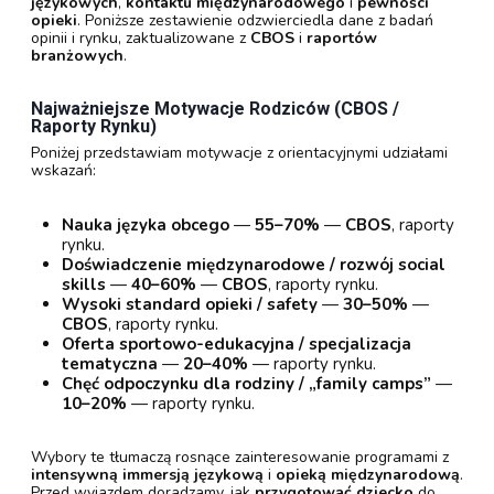
językowych
,
kontaktu międzynarodowego
i
pewności
opieki
. Poniższe zestawienie odzwierciedla dane z badań
opinii i rynku, zaktualizowane z
CBOS
i
raportów
branżowych
.
Najważniejsze Motywacje Rodziców (CBOS /
Raporty Rynku)
Poniżej przedstawiam motywacje z orientacyjnymi udziałami
wskazań:
Nauka języka obcego
—
55–70%
—
CBOS
, raporty
rynku.
Doświadczenie międzynarodowe / rozwój social
skills
—
40–60%
—
CBOS
, raporty rynku.
Wysoki standard opieki / safety
—
30–50%
—
CBOS
, raporty rynku.
Oferta sportowo-edukacyjna / specjalizacja
tematyczna
—
20–40%
— raporty rynku.
Chęć odpoczynku dla rodziny / „family camps”
—
10–20%
— raporty rynku.
Wybory te tłumaczą rosnące zainteresowanie programami z
intensywną immersją językową
i
opieką międzynarodową
.
Przed wyjazdem doradzamy, jak
przygotować dziecko
do