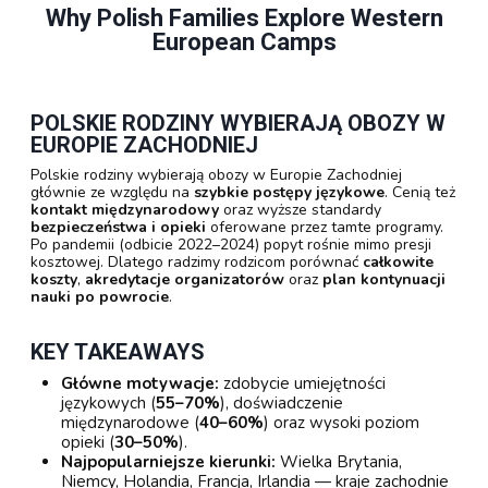
Why Polish Families Explore Western
European Camps
POLSKIE RODZINY WYBIERAJĄ OBOZY W
EUROPIE ZACHODNIEJ
Polskie rodziny wybierają obozy w Europie Zachodniej
głównie ze względu na
szybkie postępy językowe
. Cenią też
kontakt międzynarodowy
oraz wyższe standardy
bezpieczeństwa i opieki
oferowane przez tamte programy.
Po pandemii (odbicie 2022–2024) popyt rośnie mimo presji
kosztowej. Dlatego radzimy rodzicom porównać
całkowite
koszty
,
akredytacje organizatorów
oraz
plan kontynuacji
nauki po powrocie
.
KEY TAKEAWAYS
Główne motywacje:
zdobycie umiejętności
językowych (
55–70%
), doświadczenie
międzynarodowe (
40–60%
) oraz wysoki poziom
opieki (
30–50%
).
Najpopularniejsze kierunki:
Wielka Brytania,
Niemcy, Holandia, Francja, Irlandia — kraje zachodnie