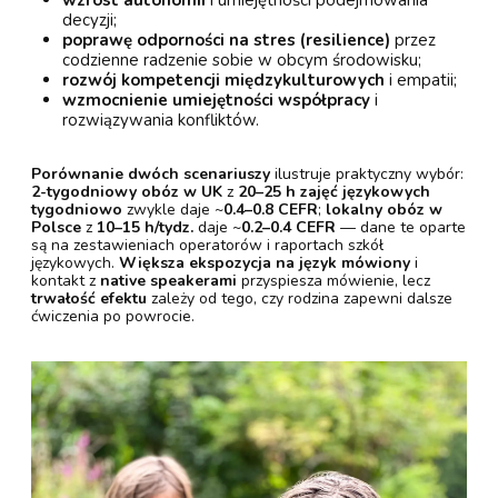
decyzji;
poprawę odporności na stres (resilience)
przez
codzienne radzenie sobie w obcym środowisku;
rozwój kompetencji międzykulturowych
i empatii;
wzmocnienie umiejętności współpracy
i
rozwiązywania konfliktów.
Porównanie dwóch scenariuszy
ilustruje praktyczny wybór:
2-tygodniowy obóz w UK
z
20–25 h zajęć językowych
tygodniowo
zwykle daje ~
0.4–0.8 CEFR
;
lokalny obóz w
Polsce
z
10–15 h/tydz.
daje ~
0.2–0.4 CEFR
— dane te oparte
są na zestawieniach operatorów i raportach szkół
językowych.
Większa ekspozycja na język mówiony
i
kontakt z
native speakerami
przyspiesza mówienie, lecz
trwałość efektu
zależy od tego, czy rodzina zapewni dalsze
ćwiczenia po powrocie.