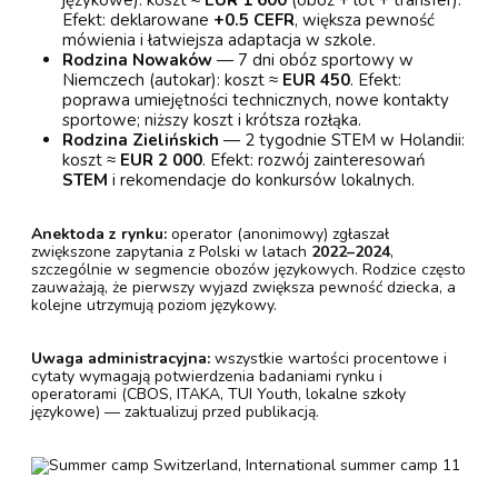
językowe): koszt ≈
EUR 1 600
(obóz + lot + transfer).
Efekt: deklarowane
+0.5 CEFR
, większa pewność
mówienia i łatwiejsza adaptacja w szkole.
Rodzina Nowaków
— 7 dni obóz sportowy w
Niemczech (autokar): koszt ≈
EUR 450
. Efekt:
poprawa umiejętności technicznych, nowe kontakty
sportowe; niższy koszt i krótsza rozłąka.
Rodzina Zielińskich
— 2 tygodnie STEM w Holandii:
koszt ≈
EUR 2 000
. Efekt: rozwój zainteresowań
STEM
i rekomendacje do konkursów lokalnych.
Anektoda z rynku:
operator (anonimowy) zgłaszał
zwiększone zapytania z Polski w latach
2022–2024
,
szczególnie w segmencie obozów językowych. Rodzice często
zauważają, że pierwszy wyjazd zwiększa pewność dziecka, a
kolejne utrzymują poziom językowy.
Uwaga administracyjna:
wszystkie wartości procentowe i
cytaty wymagają potwierdzenia badaniami rynku i
operatorami (CBOS, ITAKA, TUI Youth, lokalne szkoły
językowe) — zaktualizuj przed publikacją.