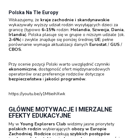
Polska Na Tle Europy
Wskazujemy, że
kraje zachodnie i skandynawskie
wykazywały wyższy udział rodzin wysyłających dzieci za
granicę (typowo
6–15%
rodzin:
Holandia
,
Szwecja
,
Dania
,
Irlandia
). Polska plasuje się w grupie o niższym udziale (ok.
2–6%
) i zwykle znajduje się poniżej średniej
UE
; pełne
porównanie wymaga aktualizacji danych
Eurostat
/
GUS
/
CBOS
.
Przy ocenie pozycji Polski warto uwzględnić czynniki
ekonomiczne
, dostępność ofert międzynarodowych
operatorów oraz preferencje rodziców dotyczące
bezpieczeństwa
i
jakości programów
.
https://youtu.be/y1MtieihXwk
GŁÓWNE MOTYWACJE I MIERZALNE
EFEKTY EDUKACYJNE
My w
Young Explorers Club
widzimy jasne priorytety
polskich rodzin
wybierających
obozy w Europie
Zachodniej
.
Rodzice
oczekują
szybkich postępów