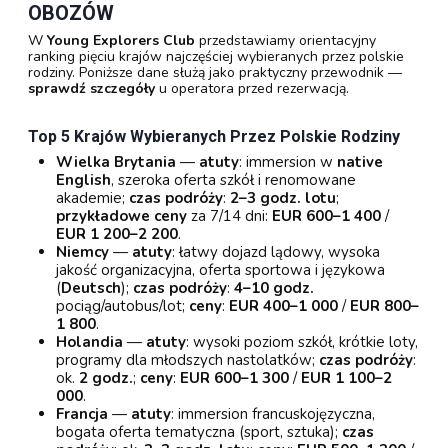
OBOZÓW
W
Young Explorers Club
przedstawiamy orientacyjny
ranking pięciu krajów najczęściej wybieranych przez polskie
rodziny. Poniższe dane służą jako praktyczny przewodnik —
sprawdź szczegóły
u operatora przed rezerwacją.
Top 5 Krajów Wybieranych Przez Polskie Rodziny
Wielka Brytania
—
atuty
: immersion w
native
English
, szeroka oferta szkół i renomowane
akademie;
czas podróży
:
2–3 godz. lotu
;
przykładowe ceny
za 7/14 dni:
EUR 600–1 400
/
EUR 1 200–2 200
.
Niemcy
—
atuty
: łatwy dojazd lądowy, wysoka
jakość organizacyjna, oferta sportowa i językowa
(
Deutsch
);
czas podróży
:
4–10 godz.
pociąg/autobus/lot;
ceny
:
EUR 400–1 000
/
EUR 800–
1 800
.
Holandia
—
atuty
: wysoki poziom szkół, krótkie loty,
programy dla młodszych nastolatków;
czas podróży
:
ok.
2 godz.
;
ceny
:
EUR 600–1 300
/
EUR 1 100–2
000
.
Francja
—
atuty
: immersion francuskojęzyczna,
bogata oferta tematyczna (sport, sztuka);
czas