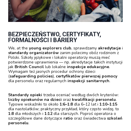
BEZPIECZEŃSTWO, CERTYFIKATY,
FORMALNOŚCI I BARIERY
We, at the
young explorers club
, sprawdzamy
akredytacje
i
standardy organizatorów
zanim polecimy obóz rodzinom z
Polski. Szkoły językowe i lokalni operatorzy muszą mieć
potwierdzone uprawnienia — np. akredytacje takich instytucji
jak
British Council
lub lokalne
inspekcje edukacyjne
.
Wymagam też jasnych procedur ochrony dzieci
(
safeguarding policies
),
certyfikatów pierwszej pomocy
dla personelu oraz regularnych
inspekcji sanitarnych
.
Standardy opieki
trzeba oceniać według dwóch kryteriów:
liczby opiekunów na dzieci
oraz
kwalifikacji personelu
.
Typowe wskaźniki to około
1:6–1:8
dla 6–12 lat i
1:10–1:15
dla nastolatków; praktyczny przykład, który często widzę, to
1:8
dla młodszych i
1:12
dla starszych. Poproś operatora o
szczegółowe dane dotyczące
ratio
oraz świadectwa
szkoleń
personelu
.