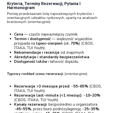
Kryteria, Terminy Rezerwacji, Pytania I
Harmonogram
Poniżej przedstawiam listę najważniejszych kryteriów i
orientacyjnych udziałów rynkowych, opartą na analizach
branżowych (orientacyjnie):
Cena
— często najważniejszy czynnik.
Termin i dostępność
— większość wyjazdów
przypada na
lipiec–sierpień
(ok.
70%
) (CBOS,
ITAKA, TUI Youth).
Rekomendacje i recenzje
od znajomych.
Akredytacje i standardy bezpieczeństwa
.
Dostępność lotów
i łatwość dojazdu.
Typowy rozkład czasu rezerwacji
(orientacyjnie):
Rezerwacje >3 miesiące przed
: ~
55–65%
(CBOS,
ITAKA, TUI Youth).
Rezerwacje last-minute (<1 miesiąc)
: ~
10–20%
(CBOS, ITAKA, TUI Youth).
Kanały rezerwacji
: bezpośrednio u organizatora
~
45–55%
, przez biuro podróży/agencję ~
25–35%
,