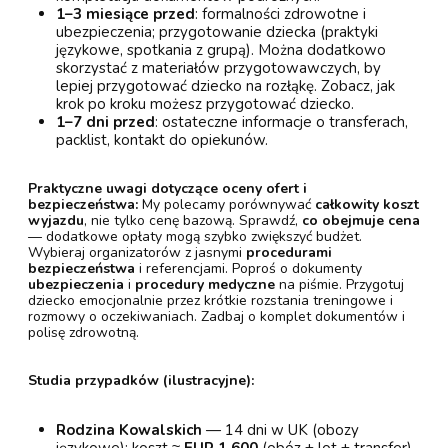
1–3 miesiące przed
: formalności zdrowotne i
ubezpieczenia; przygotowanie dziecka (praktyki
językowe, spotkania z grupą). Można dodatkowo
skorzystać z materiałów przygotowawczych, by
lepiej przygotować dziecko na rozłąkę. Zobacz, jak
krok po kroku możesz przygotować dziecko.
1–7 dni przed
: ostateczne informacje o transferach,
packlist, kontakt do opiekunów.
Praktyczne uwagi dotyczące oceny ofert i
bezpieczeństwa:
My polecamy porównywać
całkowity koszt
wyjazdu
, nie tylko cenę bazową. Sprawdź,
co obejmuje cena
— dodatkowe opłaty mogą szybko zwiększyć budżet.
Wybieraj organizatorów z jasnymi
procedurami
bezpieczeństwa
i referencjami. Poproś o dokumenty
ubezpieczenia
i
procedury medyczne
na piśmie. Przygotuj
dziecko emocjonalnie przez krótkie rozstania treningowe i
rozmowy o oczekiwaniach. Zadbaj o komplet dokumentów i
polisę zdrowotną.
Studia przypadków (ilustracyjne):
Rodzina Kowalskich
— 14 dni w UK (obozy