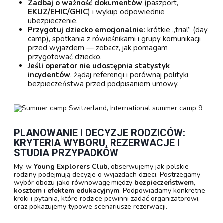
Zadbaj o ważność dokumentów
(paszport,
EKUZ/EHIC/GHIC
) i wykup odpowiednie
ubezpieczenie.
Przygotuj dziecko emocjonalnie:
krótkie „trial” (day
camp), spotkania z rówieśnikami i grupy komunikacji
przed wyjazdem — zobacz, jak pomagam
przygotować dziecko.
Jeśli operator nie udostępnia statystyk
incydentów
, żądaj referencji i porównaj polityki
bezpieczeństwa przed podpisaniem umowy.
PLANOWANIE I DECYZJE RODZICÓW:
KRYTERIA WYBORU, REZERWACJE I
STUDIA PRZYPADKÓW
My, w
Young Explorers Club
, obserwujemy jak polskie
rodziny podejmują decyzje o wyjazdach dzieci. Postrzegamy
wybór obozu jako równowagę między
bezpieczeństwem
,
kosztem
i
efektem edukacyjnym
. Podpowiadamy konkretne
kroki i pytania, które rodzice powinni zadać organizatorowi,
oraz pokazujemy typowe scenariusze rezerwacji.