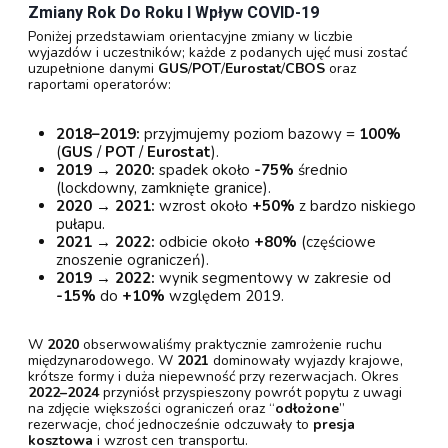
Zmiany Rok Do Roku I Wpływ COVID-19
Poniżej przedstawiam orientacyjne zmiany w liczbie
wyjazdów i uczestników; każde z podanych ujęć musi zostać
uzupełnione danymi
GUS
/
POT
/
Eurostat
/
CBOS
oraz
raportami operatorów:
2018–2019:
przyjmujemy poziom bazowy =
100%
(
GUS
/
POT
/
Eurostat
).
2019 → 2020:
spadek około
-75%
średnio
(lockdowny, zamknięte granice).
2020 → 2021:
wzrost około
+50%
z bardzo niskiego
pułapu.
2021 → 2022:
odbicie około
+80%
(częściowe
znoszenie ograniczeń).
2019 → 2022:
wynik segmentowy w zakresie od
-15%
do
+10%
względem 2019.
W
2020
obserwowaliśmy praktycznie zamrożenie ruchu
międzynarodowego. W
2021
dominowały wyjazdy krajowe,
krótsze formy i duża niepewność przy rezerwacjach. Okres
2022–2024
przyniósł przyspieszony powrót popytu z uwagi
na zdjęcie większości ograniczeń oraz “
odłożone
”
rezerwacje, choć jednocześnie odczuwały to
presja
kosztowa
i wzrost cen transportu.