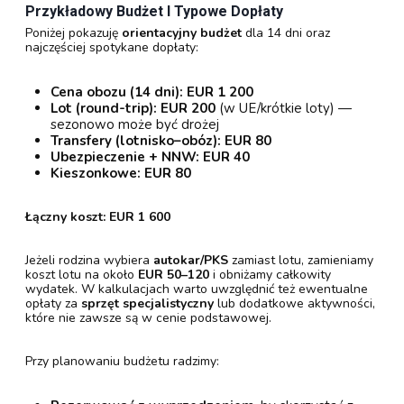
Przykładowy Budżet I Typowe Dopłaty
Poniżej pokazuję
orientacyjny budżet
dla 14 dni oraz
najczęściej spotykane dopłaty:
Cena obozu (14 dni):
EUR 1 200
Lot (round-trip):
EUR 200
(w UE/krótkie loty) —
sezonowo może być drożej
Transfery (lotnisko–obóz):
EUR 80
Ubezpieczenie + NNW:
EUR 40
Kieszonkowe:
EUR 80
Łączny koszt:
EUR 1 600
Jeżeli rodzina wybiera
autokar/PKS
zamiast lotu, zamieniamy
koszt lotu na około
EUR 50–120
i obniżamy całkowity
wydatek. W kalkulacjach warto uwzględnić też ewentualne
opłaty za
sprzęt specjalistyczny
lub dodatkowe aktywności,
które nie zawsze są w cenie podstawowej.
Przy planowaniu budżetu radzimy: