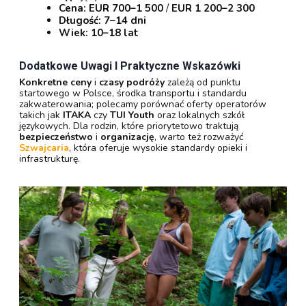
Cena:
EUR 700–1 500
/
EUR 1 200–2 300
Długość:
7–14 dni
Wiek:
10–18 lat
Dodatkowe Uwagi I Praktyczne Wskazówki
Konkretne ceny
i
czasy podróży
zależą od punktu
startowego w Polsce, środka transportu i standardu
zakwaterowania; polecamy porównać oferty operatorów
takich jak
ITAKA
czy
TUI Youth
oraz lokalnych szkół
językowych. Dla rodzin, które priorytetowo traktują
bezpieczeństwo
i
organizację
, warto też rozważyć
Szwajcaria
, która oferuje wysokie standardy opieki i
infrastrukturę.