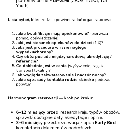
platformy online ~
15–25%
(CBOS, ITAKA, TUI
Youth).
Lista pytań
, które rodzice powinni zadać organizatorowi:
Jakie kwalifikacje mają opiekunowie?
(pierwsza
pomoc, doświadczenie)
Jaki jest stosunek opiekunów do dzieci
(1:X)?
Jaka jest procedura w razie nagłego
wypadku/choroby?
Czy obóz posiada międzynarodową akredytację /
referencje?
Co dokładnie jest w cenie
(wyżywienie, zajęcia,
transport lokalny)?
Jak wygląda zakwaterowanie i nadzór nocny?
Jakie są zasady kontaktu rodzic–dziecko
podczas
pobytu?
Harmonogram rezerwacji — krok po kroku:
6–12 miesięcy przed
: research kraju, typów obozów,
sprawdź dostępne daty, akredytacje i opinie.
3–6 miesięcy przed
: rezerwacja z opcją
Early Bird
;
kompletacja dokumentów podróżnych.