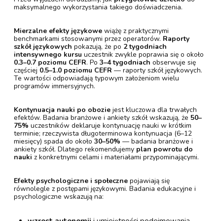
maksymalnego wykorzystania takiego doświadczenia.
Mierzalne efekty językowe
wiążę z praktycznymi
benchmarkami stosowanymi przez operatorów.
Raporty
szkół językowych
pokazują, że po
2 tygodniach
intensywnego kursu
uczestnik zwykle poprawia się o około
0.3–0.7 poziomu CEFR
. Po
3–4 tygodniach
obserwuje się
częściej
0.5–1.0 poziomu CEFR
— raporty szkół językowych.
Te wartości odpowiadają typowym założeniom wielu
programów immersyjnych.
Kontynuacja nauki po obozie
jest kluczowa dla trwałych
efektów. Badania branżowe i ankiety szkół wskazują, że
50–
75%
uczestników deklaruje kontynuację nauki w krótkim
terminie; rzeczywista długoterminowa kontynuacja (6–12
miesięcy) spada do około
30–50%
— badania branżowe i
ankiety szkół. Dlatego rekomendujemy
plan powrotu do
nauki
z konkretnymi celami i materiałami przypominającymi.
Efekty psychologiczne i społeczne
pojawiają się
równolegle z postępami językowymi. Badania edukacyjne i
psychologiczne wskazują na:
wzrost autonomii
i umiejętności podejmowania