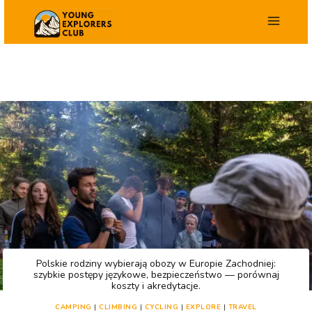
Aller
au
contenu
Polskie rodziny wybierają obozy w Europie Zachodniej:
szybkie postępy językowe, bezpieczeństwo — porównaj
koszty i akredytacje.
CAMPING
|
CLIMBING
|
CYCLING
|
EXPLORE
|
TRAVEL