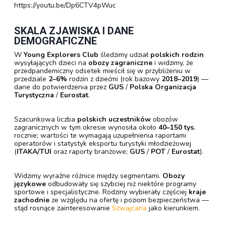
https://youtu.be/Dp6CTV4pWuc
SKALA ZJAWISKA I DANE
DEMOGRAFICZNE
W
Young Explorers Club
śledzimy udział
polskich rodzin
wysyłających dzieci na
obozy zagraniczne
i widzimy, że
przedpandemiczny odsetek mieścił się w przybliżeniu w
przedziale
2–6%
rodzin z dziećmi (rok bazowy
2018–2019
) —
dane do potwierdzenia przez
GUS
/
Polska Organizacja
Turystyczna
/
Eurostat
.
Szacunkowa liczba
polskich uczestników
obozów
zagranicznych w tym okresie wynosiła około
40–150 tys.
rocznie; wartości te wymagają uzupełnienia raportami
operatorów i statystyk eksportu turystyki młodzieżowej
(
ITAKA/TUI
oraz raporty branżowe;
GUS
/
POT
/
Eurostat
).
Widzimy wyraźne różnice między segmentami.
Obozy
językowe
odbudowały się szybciej niż niektóre programy
sportowe i specjalistyczne. Rodziny wybierały częściej
kraje
zachodnie
ze względu na ofertę i poziom bezpieczeństwa —
stąd rosnące zainteresowanie
Szwajcaria
jako kierunkiem.