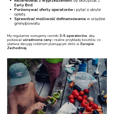
Rezerwować z wyprzedzeniem
, by skorzystać z
Early Bird
.
Porównywać oferty operatorów
i pytać o ukryte
opłaty.
Sprawdzać możliwość dofinansowania
w urzędzie
gminy/powiatu.
My regularnie sumujemy cenniki
3–5 operatorów
, aby
podawać
uśrednione ceny
i realne przykłady kosztów, co
ułatwia decyzję rodzinom planującym obóz w
Europie
Zachodniej
.