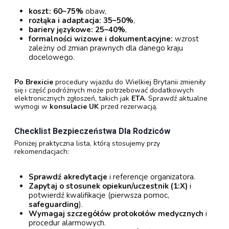
koszt:
60–75%
obaw,
rozłąka i adaptacja:
35–50%
,
bariery językowe:
25–40%
,
formalności wizowe i dokumentacyjne:
wzrost
zależny od zmian prawnych dla danego kraju
docelowego.
Po Brexicie
procedury wjazdu do Wielkiej Brytanii zmieniły
się i część podróżnych może potrzebować dodatkowych
elektronicznych zgłoszeń, takich jak
ETA
. Sprawdź aktualne
wymogi w
konsulacie UK
przed rezerwacją.
Checklist Bezpieczeństwa Dla Rodziców
Poniżej praktyczna lista, którą stosujemy przy
rekomendacjach:
Sprawdź akredytacje
i referencje organizatora.
Zapytaj o stosunek opiekun/uczestnik (1:X)
i
potwierdź kwalifikacje (pierwsza pomoc,
safeguarding
).
Wymagaj szczegółów protokołów medycznych
i
procedur alarmowych.