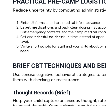
PRACTICAL PRE-CAMP LOGISTI
Reduce uncertainty
by completing administrativ
Finish all forms and share medical info in advance.
Label medications
and pack clear dosing instructio
List emergency contacts and the camp medical cont
Set one
scheduled check-in
time instead of open-e
two).
Write short scripts for staff and your child about wh
need).
BRIEF CBT TECHNIQUES AND B
Use concise cognitive-behavioral strategies to te
them with checking or reassurance.
Thought Records (brief)
Help your child capture an anxious thought, rate b
balanced thought. Keep it
short
—one A4 or a sin