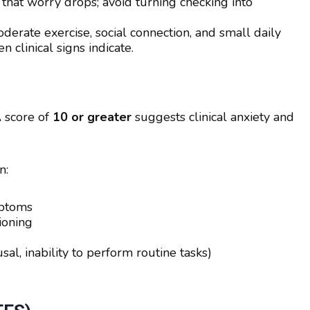
 that worry drops; avoid turning checking into
moderate exercise, social connection, and small daily
clinical signs indicate.
A score of
10 or greater
suggests clinical anxiety and
n:
mptoms
ioning
sal, inability to perform routine tasks)