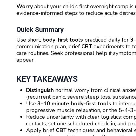
Worry
about your child’s first overnight camp is
evidence-informed steps to reduce acute distress
Quick Summary
Use short,
body-first tools
practiced daily for
3–
communication plan, brief
CBT
experiments to tes
care routines. Seek professional help if symptom
appear.
KEY TAKEAWAYS
Distinguish
normal worry from clinical anxie
(recurrent panic, severe sleep loss, substance
Use
3–10 minute body-first tools
to interru
progressive muscle relaxation, or the 5-4-3-
Reduce uncertainty with clear logistics: com
contacts, set one scheduled check-in, and pr
Apply brief
CBT
techniques and behavioral e