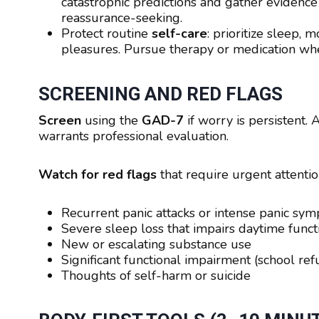
catastrophic predictions and gather evidence
reassurance-seeking.
Protect routine
self-care
: prioritize sleep, 
pleasures. Pursue therapy or medication when 
SCREENING AND RED FLAGS
Screen
using the
GAD-7
if worry is persistent. 
warrants professional evaluation.
Watch for red flags
that require urgent attentio
Recurrent panic attacks or intense panic sy
Severe sleep loss that impairs daytime funct
New or escalating substance use
Significant functional impairment (school refu
Thoughts of self-harm or suicide