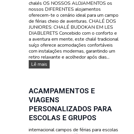
chalés OS NOSSOS ALOJAMENTOS os
l
nossos DIFERENTES alojamentos
í
oferecem-te o cenário ideal para um campo
n
de férias cheio de aventuras. CHALÉ DOS
g
JUNIORES: CHALÉ BUDOKAN EM LES
u
DIABLERETS Concebido com o conforto e
a
a aventura em mente, este chalé tradicional
s
suíço oferece acomodações confortáveis
:
com instalações modernas, garantindo um
A
retiro relaxante e acolhedor após dias...
p
r
O
Lê mais
e
s
n
n
d
o
e
s
ACAMPAMENTOS E
f
s
VIAGENS
r
o
a
s
PERSONALIZADOS PARA
n
a
ESCOLAS E GRUPOS
c
l
ê
o
s
internacional campos de férias para escolas
j