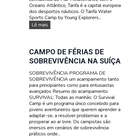
L
Oceano Atlântico, Tarifa é a capital europeia
I
dos desportos náuticos. O Tarifa Water
A
Sports Camp by Young Explorers...
R
D
Lê mais
E
E
S
S
P
O
CAMPO DE FÉRIAS DE
R
SOBREVIVÊNCIA NA SUÍÇA
T
O
SOBREVIVÊNCIA PROGRAMA DE
S
SOBREVIVÊNCIA um acampamento tanto
A
para principiantes como para entusiastas
Q
avançados Resumo do acampamento
U
SURVIVAL: Todas as manhãs: O Survival
Á
Camp é um programa único concebido para
T
jovens aventureiros que querem aprender a
I
adaptar-se, a resolver problemas e a
C
prosperar ao ar livre. Os campistas são
O
imersos em cenários de sobrevivência
S
práticos onde...
A