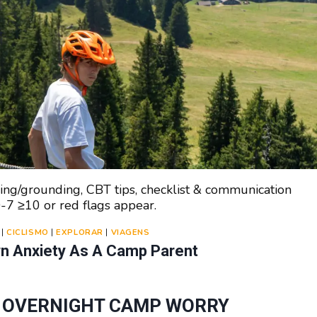
ing/grounding, CBT tips, checklist & communication
-7 ≥10 or red flags appear.
|
CICLISMO
|
EXPLORAR
|
VIAGENS
n Anxiety As A Camp Parent
T OVERNIGHT CAMP WORRY