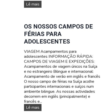
C
C
Lê mais
A
A
M
M
P
P
A
O
OS NOSSOS CAMPOS DE
M
D
FÉRIAS PARA
E
E
N
F
ADOLESCENTES
T
É
O
R
VIAGEM Acampamentos para
P
I
adolescentes INFORMAÇÃO RÁPIDA:
A
A
CAMPOS DE VIAGEM E EXPEDIÇÕES:
R
S
Acampamentos de viagem únicos na Suíça
A
D
e no estrangeiro Bilingue e internacional:
A
E
Acampamento de verão em inglês e francês
D
S
O nosso campo de férias na Suíça acolhe
O
O
participantes internacionais e suíços num
L
B
ambiente bilingue. As nossas actividades
E
R
decorrem em inglês (principalmente) e
S
E
francês e...
C
V
O
Lê mais
E
I