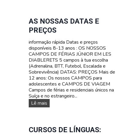
s
N
V
n
T
Ê
o
E
N
s
S
AS NOSSAS DATAS E
C
s
T
I
PREÇOS
o
A
A
s
R
N
informação rápida Datas e preços
c
I
A
disponíveis 8-13 anos : OS NOSSOS
a
F
S
CAMPOS DE FÉRIAS JÚNIOR EM LES
m
A
U
DIABLERETS 5 campos à tua escolha
p
Í
(Adrenalina, BTT, Futebol, Escalada e
o
Ç
Sobrevivência) DATAS: PREÇOS Mais de
s
A
12 anos: Os nossos CAMPOS para
d
adolescentes e CAMPOS DE VIAGEM
e
Campos de férias e residenciais únicos na
f
Suíça e no estrangeiro...
é
r
A
Lê mais
i
s
a
n
s
o
p
s
CURSOS DE LÍNGUAS:
a
s