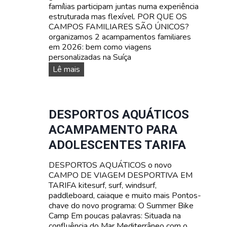
famílias participam juntas numa experiência
estruturada mas flexível. POR QUE OS
CAMPOS FAMILIARES SÃO ÚNICOS?
organizamos 2 acampamentos familiares
em 2026: bem como viagens
personalizadas na Suíça
A
Lê mais
c
a
m
p
DESPORTOS AQUÁTICOS
a
ACAMPAMENTO PARA
m
e
ADOLESCENTES TARIFA
n
t
DESPORTOS AQUÁTICOS o novo
o
CAMPO DE VIAGEM DESPORTIVA EM
s
TARIFA kitesurf, surf, windsurf,
F
paddleboard, caiaque e muito mais Pontos-
A
chave do novo programa: O Summer Bike
M
Camp Em poucas palavras: Situada na
I
confluência do Mar Mediterrâneo com o