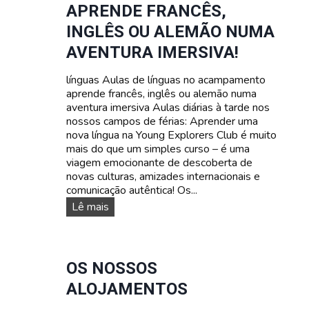
APRENDE FRANCÊS,
r
a
a
s
INGLÊS OU ALEMÃO NUMA
a
d
AVENTURA IMERSIVA!
d
a
o
t
l
línguas Aulas de línguas no acampamento
a
e
aprende francês, inglês ou alemão numa
s
s
aventura imersiva Aulas diárias à tarde nos
e
c
nossos campos de férias: Aprender uma
p
e
nova língua na Young Explorers Club é muito
r
n
mais do que um simples curso – é uma
e
t
viagem emocionante de descoberta de
ç
e
novas culturas, amizades internacionais e
o
s
comunicação autêntica! Os...
s
C
Lê mais
u
r
s
o
OS NOSSOS
s
ALOJAMENTOS
d
e