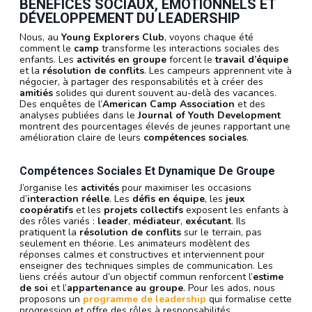
BÉNÉFICES SOCIAUX, ÉMOTIONNELS ET
DÉVELOPPEMENT DU LEADERSHIP
Nous, au
Young Explorers Club
, voyons chaque été
comment le
camp
transforme les interactions sociales des
enfants. Les
activités en groupe
forcent le
travail d’équipe
et la
résolution de conflits
. Les campeurs apprennent vite à
négocier, à partager des responsabilités et à créer des
amitiés
solides qui durent souvent au-delà des vacances.
Des enquêtes de l’
American Camp Association
et des
analyses publiées dans le
Journal of Youth Development
montrent des pourcentages élevés de jeunes rapportant une
amélioration claire de leurs
compétences sociales
.
Compétences Sociales Et Dynamique De Groupe
J’organise les
activités
pour maximiser les occasions
d’
interaction réelle
. Les
défis en équipe
, les
jeux
coopératifs
et les
projets collectifs
exposent les enfants à
des rôles variés :
leader
,
médiateur
,
exécutant
. Ils
pratiquent la
résolution de conflits
sur le terrain, pas
seulement en théorie. Les animateurs modèlent des
réponses calmes et constructives et interviennent pour
enseigner des techniques simples de communication. Les
liens créés autour d’un objectif commun renforcent l’
estime
de soi
et l’
appartenance au groupe
. Pour les ados, nous
proposons un
programme de leadership
qui formalise cette
progression et offre des rôles à responsabilités.