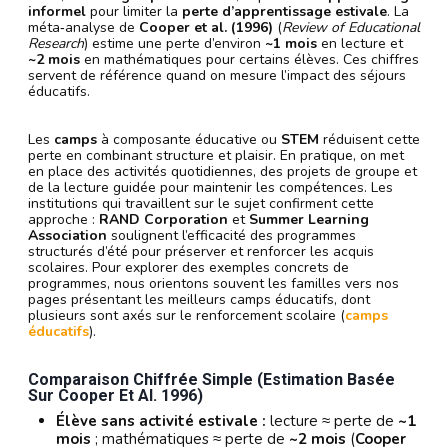
informel
pour limiter la
perte d’apprentissage estivale
. La
méta‑analyse de
Cooper et al. (1996)
(
Review of Educational
Research
) estime une perte d’environ
~1 mois
en lecture et
~2 mois
en mathématiques pour certains élèves. Ces chiffres
servent de référence quand on mesure l’impact des séjours
éducatifs.
Les
camps
à composante éducative ou
STEM
réduisent cette
perte en combinant structure et plaisir. En pratique, on met
en place des activités quotidiennes, des projets de groupe et
de la lecture guidée pour maintenir les compétences. Les
institutions qui travaillent sur le sujet confirment cette
approche :
RAND Corporation
et
Summer Learning
Association
soulignent l’efficacité des programmes
structurés d’été pour préserver et renforcer les acquis
scolaires. Pour explorer des exemples concrets de
programmes, nous orientons souvent les familles vers nos
pages présentant les meilleurs camps éducatifs, dont
plusieurs sont axés sur le renforcement scolaire (
camps
éducatifs
).
Comparaison Chiffrée Simple (estimation Basée
Sur Cooper Et Al. 1996)
Élève sans activité estivale :
lecture ≈ perte de
~1
mois
; mathématiques ≈ perte de
~2 mois
(
Cooper