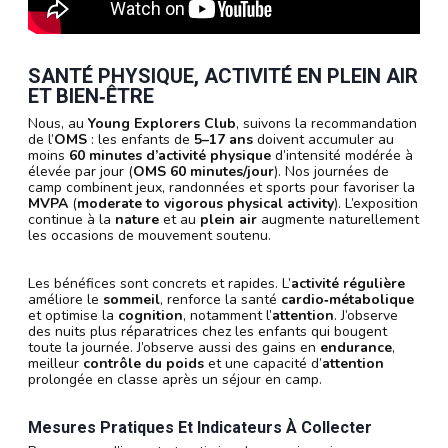
SANTÉ PHYSIQUE, ACTIVITÉ EN PLEIN AIR
ET BIEN‑ÊTRE
Nous, au
Young Explorers Club
, suivons la recommandation
de l’
OMS
: les enfants de
5–17 ans
doivent accumuler au
moins
60 minutes d’activité physique
d’intensité modérée à
élevée par jour (
OMS 60 minutes/jour
). Nos journées de
camp combinent jeux, randonnées et sports pour favoriser la
MVPA
(
moderate to vigorous physical activity
). L’exposition
continue à la
nature
et au
plein air
augmente naturellement
les occasions de mouvement soutenu.
Les bénéfices sont concrets et rapides. L’
activité régulière
améliore le
sommeil
, renforce la santé
cardio‑métabolique
et optimise la
cognition
, notamment l’
attention
. J’observe
des nuits plus réparatrices chez les enfants qui bougent
toute la journée. J’observe aussi des gains en
endurance
,
meilleur
contrôle du poids
et une capacité d’
attention
prolongée en classe après un séjour en camp.
Mesures Pratiques Et Indicateurs À Collecter