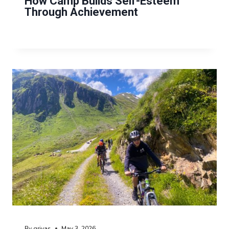
How Camp Builds Self-Esteem
Through Achievement
By
grivas
May 3, 2026