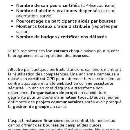
Nombre de campeurs certifiés
(CPR/secourisme)
Nombre d’ateliers pratiques dispensés
(cuisine,
orientation, survie)
Pourcentage de participants aidés par bourses
Montants totaux d’aide distribuée
(reportés par
saison)
Nombre de badges / certifications délivrés
Je fais remonter ces
indicateurs
chaque saison pour ajuster
le programme et la répartition des
bourses
.
J’illustre par quelques portraits d’anciens campeurs montrant
la réutilisation des compétences. Une ancienne campeuse a
utilisé son
certificat CPR
pour intervenir lors d’un incident au
centre aquatique et a été embauchée comme
assistante
sécurité
. Un ancien chef d’équipe a transformé son
expérience d’
organisation de projet
en candidature
gagnante pour un poste d’
animateur local
. D’autres jeunes
ont monté des
projets communautaires
après avoir pratiqué
la
gestion de groupe
au camp.
L’aspect
inclusion financière
reste central. De nombreux
camps offrent des
bourses
de camp et des places
subventionnées pour garantir l’égalité d’accès. Nous suivons