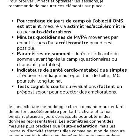
Pour prouver l’impact et optimiser les sessions, je
recommande de mesurer ces éléments sur place :
Pourcentage de jours de camp où l’objectif OMS
est atteint
, mesuré via
actimètres/accéléromètre
ou par
auto‑déclarations
.
Minutes quotidiennes de MVPA
moyennes par
enfant, issues d’un
accéléromètre
quand c’est
possible.
Paramètres de sommeil
: durée et efficacité du
sommeil avant/après le camp (questionnaires ou
dispositifs portables).
Indicateurs de santé cardio‑métabolique simples
: fréquence cardiaque au repos, tour de taille,
IMC
pour suivi longitudinal.
Tests cognitifs courts
ou évaluations d’
attention
pré/post séjour pour détecter des améliorations.
Je conseille une méthodologie claire : demander aux enfants
de porter l’
accéléromètre
pendant l’activité et la nuit
pendant plusieurs jours consécutifs pour obtenir des
données représentatives. Les
actimètres
donnent des
mesures plus précises que l’
auto‑déclaration
, mais les
journaux d’activité restent utiles comme solution de secours
ou pour contextualiser les données. Nous recommandons