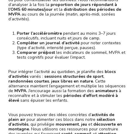
d’analyser à la fois la
proportion de jours répondant à
l’OMS 60 minutes/jour
et la
distribution des périodes de
MVPA
au cours de la journée (matin, après‑midi, soirées
d’activités).
Porter l’accéléromètre
pendant au moins 3–7 jours
consécutifs, incluant nuits et jours de camp.
Compléter un journal d’activité
pour noter contextes
(type d’activité, intensité perçue, pauses).
Comparer pré/post
les indicateurs de sommeil, MVPA et
tests cognitifs pour évaluer l’impact.
Pour intégrer l’activité au quotidien, je planifie des
blocs
d’activités
variés :
sessions structurées de sport
,
randonnées courtes
,
jeux libres en nature
. Cette
alternance maintient l’engagement et multiplie les séquences
de
MVPA
. J’encourage aussi la formation des
animateurs
à
reconnaître et à stimuler les
périodes d’effort modéré à
élevé
sans épuiser les enfants.
Vous pouvez trouver des idées concrètes d’
activités de
plein air
pour alimenter ces blocs dans notre
sélection
d’activités
, qui privilégie
mouvement
,
jeu
et
découverte en
montagne
. Nous utilisons ces ressources pour construire
des journées qui favorisent
santé
,
sommeil
et
attention
,