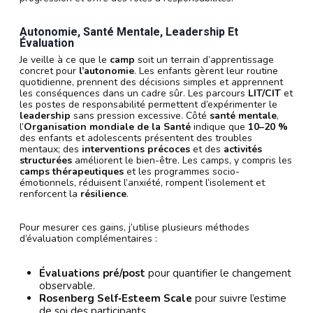
Autonomie, Santé Mentale, Leadership Et
Évaluation
Je veille à ce que le
camp
soit un terrain d’apprentissage
concret pour
l’autonomie
. Les enfants gèrent leur routine
quotidienne, prennent des décisions simples et apprennent
les conséquences dans un cadre sûr. Les parcours
LIT/CIT
et
les postes de responsabilité permettent d’expérimenter le
leadership
sans pression excessive. Côté
santé mentale
,
l’
Organisation mondiale de la Santé
indique que
10–20 %
des enfants et adolescents présentent des troubles
mentaux; des
interventions précoces
et des
activités
structurées
améliorent le bien-être. Les camps, y compris les
camps thérapeutiques
et les programmes socio-
émotionnels, réduisent l’anxiété, rompent l’isolement et
renforcent la
résilience
.
Pour mesurer ces gains, j’utilise plusieurs méthodes
d’évaluation complémentaires :
Évaluations pré/post
pour quantifier le changement
observable.
Rosenberg Self‑Esteem Scale
pour suivre l’estime
de soi des participants.