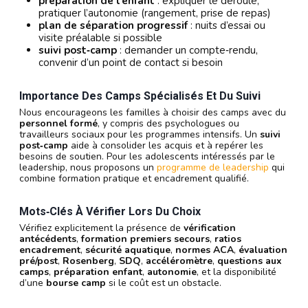
préparation de l’enfant
: expliquer le déroulé,
pratiquer l’autonomie (rangement, prise de repas)
plan de séparation progressif
: nuits d’essai ou
visite préalable si possible
suivi post‑camp
: demander un compte‑rendu,
convenir d’un point de contact si besoin
Importance Des Camps Spécialisés Et Du Suivi
Nous encourageons les familles à choisir des camps avec du
personnel formé
, y compris des psychologues ou
travailleurs sociaux pour les programmes intensifs. Un
suivi
post‑camp
aide à consolider les acquis et à repérer les
besoins de soutien. Pour les adolescents intéressés par le
leadership, nous proposons un
programme de leadership
qui
combine formation pratique et encadrement qualifié.
Mots‑clés À Vérifier Lors Du Choix
Vérifiez explicitement la présence de
vérification
antécédents
,
formation premiers secours
,
ratios
encadrement
,
sécurité aquatique
,
normes ACA
,
évaluation
pré/post
,
Rosenberg
,
SDQ
,
accéléromètre
,
questions aux
camps
,
préparation enfant
,
autonomie
, et la disponibilité
d’une
bourse camp
si le coût est un obstacle.