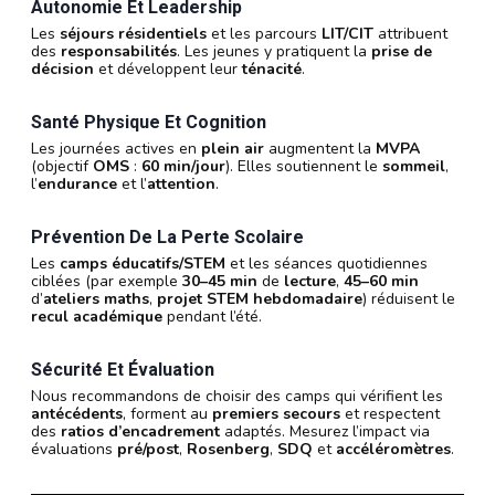
Autonomie Et Leadership
Les
séjours résidentiels
et les parcours
LIT/CIT
attribuent
des
responsabilités
. Les jeunes y pratiquent la
prise de
décision
et développent leur
ténacité
.
Santé Physique Et Cognition
Les journées actives en
plein air
augmentent la
MVPA
(objectif
OMS
:
60 min/jour
). Elles soutiennent le
sommeil
,
l’
endurance
et l’
attention
.
Prévention De La Perte Scolaire
Les
camps éducatifs/STEM
et les séances quotidiennes
ciblées (par exemple
30–45 min
de
lecture
,
45–60 min
d’
ateliers maths
,
projet STEM hebdomadaire
) réduisent le
recul académique
pendant l’été.
Sécurité Et Évaluation
Nous recommandons de choisir des camps qui vérifient les
antécédents
, forment au
premiers secours
et respectent
des
ratios d’encadrement
adaptés. Mesurez l’impact via
évaluations
pré/post
,
Rosenberg
,
SDQ
et
accéléromètres
.