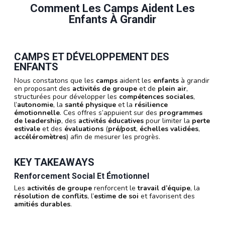
Comment Les Camps Aident Les
Enfants À Grandir
CAMPS ET DÉVELOPPEMENT DES
ENFANTS
Nous constatons que les
camps
aident les
enfants
à grandir
en proposant des
activités de groupe
et de
plein air
,
structurées pour développer les
compétences sociales
,
l’
autonomie
, la
santé physique
et la
résilience
émotionnelle
. Ces offres s’appuient sur des
programmes
de leadership
, des
activités éducatives
pour limiter la
perte
estivale
et des
évaluations
(
pré/post
,
échelles validées
,
accéléromètres
) afin de mesurer les progrès.
KEY TAKEAWAYS
Renforcement Social Et Émotionnel
Les
activités de groupe
renforcent le
travail d’équipe
, la
résolution de conflits
, l’
estime de soi
et favorisent des
amitiés durables
.