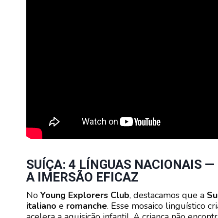
SUÍÇA: 4 LÍNGUAS NACIONAIS 
A IMERSÃO EFICAZ
No
Young Explorers Club
, destacamos que a
Su
italiano
e
romanche
. Esse mosaico linguístico 
acelera a aquisição infantil. A criança não encont