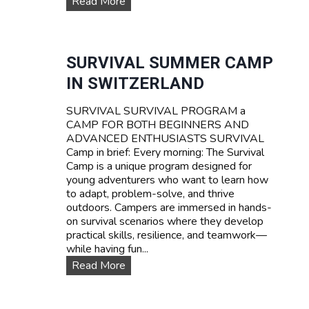
W
Read More
A
T
E
R
SURVIVAL SUMMER CAMP
S
IN SWITZERLAND
P
O
SURVIVAL SURVIVAL PROGRAM a
R
CAMP FOR BOTH BEGINNERS AND
T
ADVANCED ENTHUSIASTS SURVIVAL
S
Camp in brief: Every morning: The Survival
T
Camp is a unique program designed for
E
young adventurers who want to learn how
E
to adapt, problem-solve, and thrive
N
outdoors. Campers are immersed in hands-
C
on survival scenarios where they develop
A
practical skills, resilience, and teamwork—
M
while having fun...
P
T
S
Read More
A
U
R
R
I
V