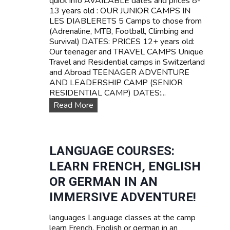
quick info AVAILABLE dates and prices 8-
R
E
13 years old : OUR JUNIOR CAMPS IN
L
L
LES DIABLERETS 5 Camps to chose from
A
C
(Adrenaline, MTB, Football, Climbing and
N
a
Survival) DATES: PRICES 12+ years old:
D
m
Our teenager and TRAVEL CAMPS Unique
p
Travel and Residential camps in Switzerland
s
and Abroad TEENAGER ADVENTURE
f
AND LEADERSHIP CAMP (SENIOR
o
RESIDENTIAL CAMP) DATES:...
r
O
Read More
t
u
e
r
e
D
n
a
LANGUAGE COURSES:
s
t
LEARN FRENCH, ENGLISH
e
s
OR GERMAN IN AN
a
IMMERSIVE ADVENTURE!
n
d
languages Language classes at the camp
P
learn French, English or german in an
r