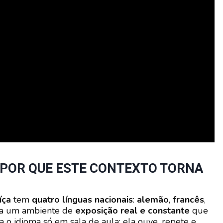
— POR QUE ESTE CONTEXTO TORNA
íça
tem
quatro línguas nacionais
:
alemão
,
francês
,
cria um ambiente de
exposição real e constante
que
ra o idioma só em sala de aula; ela ouve, repete e