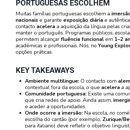
PORTUGUESAS ESCOLHEM
Muitas famílias portuguesas escolhem a
imersão
nacionais
e garante
exposição diária
e autêntica
contacto
acelera
a aquisição da língua pelas cri
manter o português. Programas públicos, escolas 
permitem alcançar
fluência funcional
em
1–2 a
académicas e profissionais. Nós, no
Young Explor
opções práticas.
KEY TAKEAWAYS
Ambiente multilingue:
O contacto com
ale
contextual fora da escola, o que
acelera
a ap
Comunidade portuguesa:
Existe uma comun
que cria redes de apoio. Ainda assim,
imergi
e aceder a oportunidades.
Onde ocorre a imersão:
Na escola, no comérc
escolha do cantão (por exemplo,
Zurique/Be
para italiano) deve refletir o objetivo linguíst