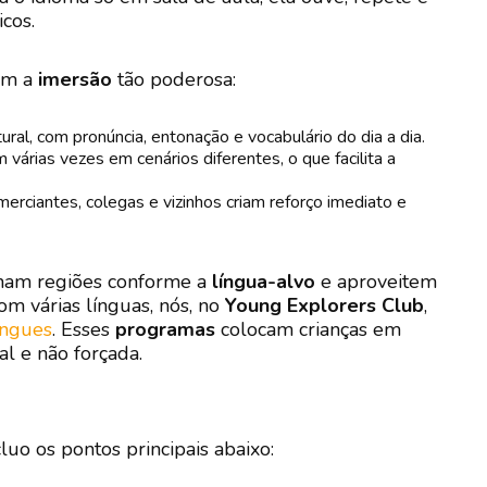
icos.
am a
imersão
tão poderosa:
ral, com pronúncia, entonação e vocabulário do dia a dia.
 várias vezes em cenários diferentes, o que facilita a
rciantes, colegas e vizinhos criam reforço imediato e
ham regiões conforme a
língua-alvo
e aproveitem
om várias línguas, nós, no
Young Explorers Club
,
íngues
. Esses
programas
colocam crianças em
l e não forçada.
luo os pontos principais abaixo: