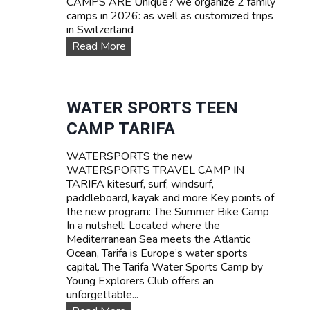
CAMPS ARE Unique? we organize 2 family
camps in 2026: as well as customized trips
in Switzerland
F
Read More
A
M
I
L
WATER SPORTS TEEN
Y
CAMP TARIFA
C
a
WATERSPORTS the new
m
WATERSPORTS TRAVEL CAMP IN
p
TARIFA kitesurf, surf, windsurf,
s
paddleboard, kayak and more Key points of
the new program: The Summer Bike Camp
In a nutshell: Located where the
Mediterranean Sea meets the Atlantic
Ocean, Tarifa is Europe’s water sports
capital. The Tarifa Water Sports Camp by
Young Explorers Club offers an
unforgettable...