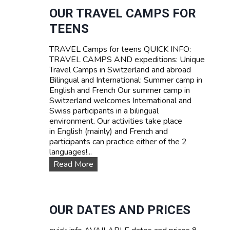
F
I
OUR TRAVEL CAMPS FOR
A
V
TEENS
A
L
TRAVEL Camps for teens QUICK INFO:
S
TRAVEL CAMPS AND expeditions: Unique
U
Travel Camps in Switzerland and abroad
M
Bilingual and International: Summer camp in
M
English and French Our summer camp in
E
Switzerland welcomes International and
R
Swiss participants in a bilingual
C
environment. Our activities take place
A
in English (mainly) and French and
M
participants can practice either of the 2
P
languages!...
I
N
O
Read More
S
u
W
r
I
T
T
R
OUR DATES AND PRICES
Z
A
E
V