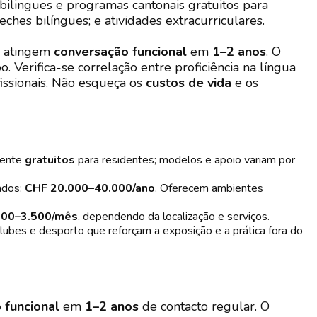
bilingues e programas cantonais gratuitos para
reches bilíngues; e atividades extracurriculares.
as atingem
conversação funcional
em
1–2 anos
. O
Verifica-se correlação entre proficiência na língua
fissionais. Não esqueça os
custos de vida
e os
ente
gratuitos
para residentes; modelos e apoio variam por
ados:
CHF 20.000–40.000/ano
. Oferecem ambientes
500–3.500/mês
, dependendo da localização e serviços.
clubes e desporto que reforçam a exposição e a prática fora do
 funcional
em
1–2 anos
de contacto regular. O