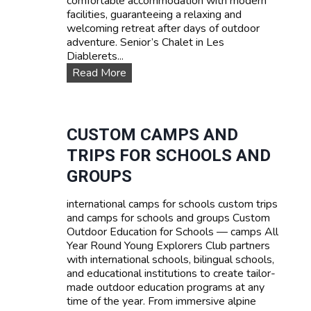
comfortable accommodation with modern
s
facilities, guaranteeing a relaxing and
:
welcoming retreat after days of outdoor
L
adventure. Senior’s Chalet in Les
e
Diablerets...
a
O
Read More
r
u
n
r
F
a
r
c
CUSTOM CAMPS AND
e
c
n
TRIPS FOR SCHOOLS AND
o
c
m
GROUPS
h
m
,
o
E
international camps for schools custom trips
d
n
and camps for schools and groups Custom
a
g
Outdoor Education for Schools — camps All
t
l
Year Round Young Explorers Club partners
i
i
with international schools, bilingual schools,
o
s
and educational institutions to create tailor-
n
h
made outdoor education programs at any
s
o
time of the year. From immersive alpine