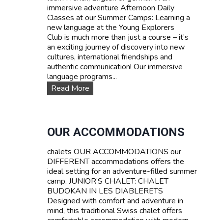
immersive adventure Afternoon Daily
i
Classes at our Summer Camps: Learning a
c
new language at the Young Explorers
e
Club is much more than just a course – it’s
s
an exciting journey of discovery into new
cultures, international friendships and
authentic communication! Our immersive
language programs...
L
Read More
a
n
g
u
OUR ACCOMMODATIONS
a
g
chalets OUR ACCOMMODATIONS our
e
DIFFERENT accommodations offers the
c
ideal setting for an adventure-filled summer
o
camp. JUNIOR’S CHALET: CHALET
u
BUDOKAN IN LES DIABLERETS
r
Designed with comfort and adventure in
s
mind, this traditional Swiss chalet offers
e