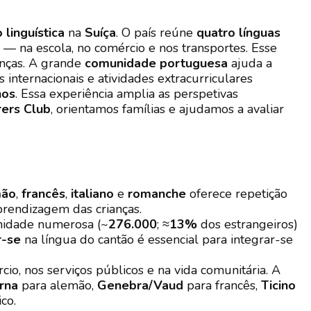
 linguística
na
Suíça
. O país reúne
quatro línguas
 — na escola, no comércio e nos transportes. Esse
anças. A grande
comunidade portuguesa
ajuda a
internacionais e atividades extracurriculares
nos
. Essa experiência amplia as perspetivas
ers Club
, orientamos famílias e ajudamos a avaliar
mão
,
francês
,
italiano
e
romanche
oferece repetição
rendizagem das crianças.
idade numerosa (~
276.000
; ≈
13%
dos estrangeiros)
r-se
na língua do cantão é essencial para integrar-se
io, nos serviços públicos e na vida comunitária. A
rna
para alemão,
Genebra/Vaud
para francês,
Ticino
ico.